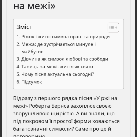
на межі»
Зміст
Ріжок і жито: символ праці та природи
Межа: де зустрічається минуле і
майбутнє
Дівчина як символ любові та свободи
Танець на межі: життя як свято
Чому пісня актуальна сьогодні?
Підсумок
Відразу з першого рядка пісня «У ржі на
межі» Роберта Бернса захоплює своєю
зворушливою щирістю. А ви знали, що
під покровом її простої форми ховаються
багатозначні символи? Саме про це й
поговоримо.