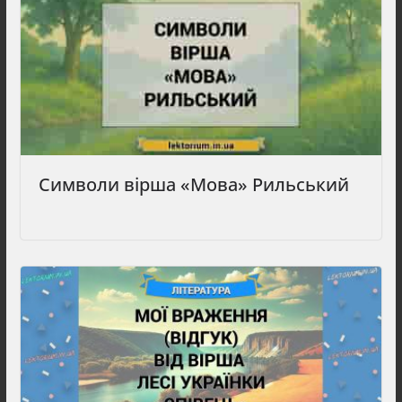
Символи вірша «Мова» Рильський