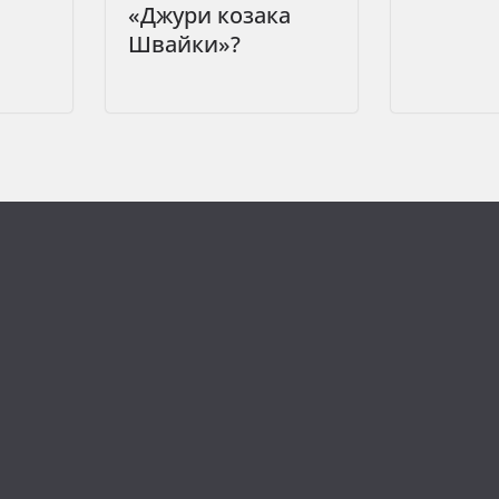
«Джури козака
Швайки»?