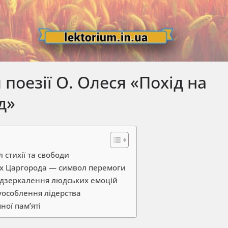
поезії О. Олеся «Похід на
д»
стихії та свободи
х Царгорода — символ перемоги
ддзеркалення людських емоцій
уособлення лідерства
ної пам’яті