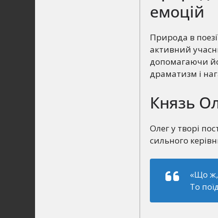
емоцій
Природа в поезії
активний учасни
допомагаючи йог
драматизм і нага
Князь Ол
Олег у творі пос
сильного керівни
«Що ж,
То пої