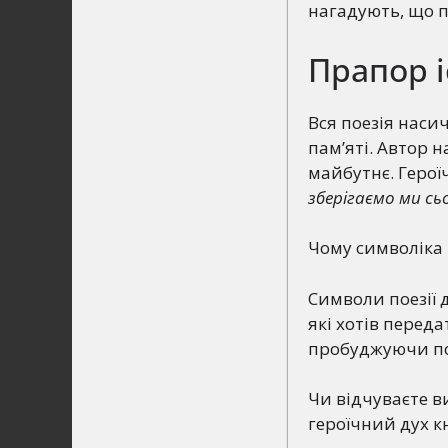
нагадують, що п
Прапор і
Вся поезія наси
пам’яті. Автор 
майбутнє. Герої
зберігаємо ми сь
Чому символіка
Символи поезії 
які хотів переда
пробуджуючи поч
Чи відчуваєте в
героїчний дух к