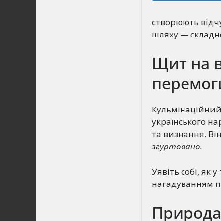
створюють відчу
шляху — складно
Щит на 
перемог
Кульмінаційний
українського на
та визнання. Ві
згуртовано.
Уявіть собі, як 
нагадуванням пр
Природа