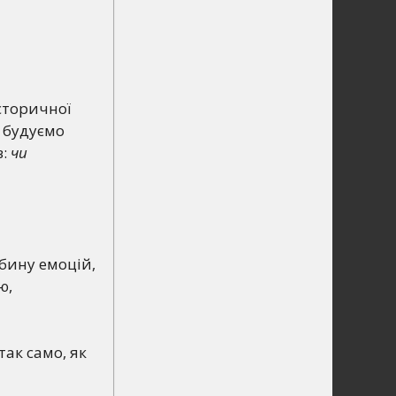
сторичної
и будуємо
в:
чи
бину емоцій,
ю,
так само, як