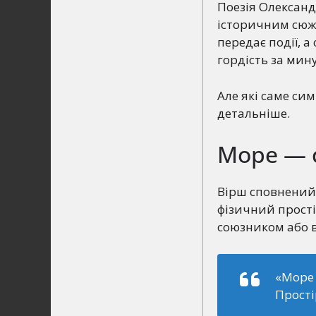
Поезія Олександ
історичним сюже
передає події, 
гордість за мин
Але які саме си
детальніше.
Море — с
Вірш сповнений 
фізичний прості
союзником або в
«Море 
Прості