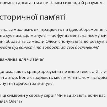
еремога досягається не тільки силою, а й розумом.
сторичної пам’яті
чена символами, які працюють на ідею збереження і
нагадує нам, що минуле — це фундамент, на якому м
чні образи та символи Олеся спонукають до роздумі
огодні дух єдності та гордості за свої досягнення?
 важлива для читача?
допомагають краще зрозуміти не лише текст, а й гли
ти автор. Вони створюють міст між читачем і історіє
уття гордості за минуле.
и ці символи у своєму серці? Чи надихають вони вас 
нязя Олега?