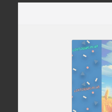
Перейти
до
вмісту