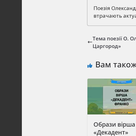
Поезія Олександ
втрачають актуа
Тема поезії О. О
Царгород»
Вам тако
Образи вірша
«Декадент»