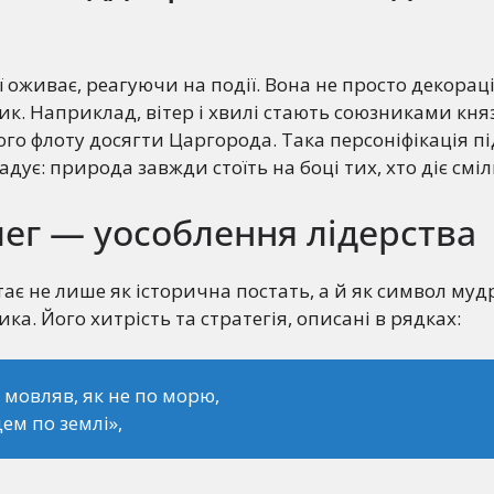
 оживає, реагуючи на події. Вона не просто декораці
к. Наприклад, вітер і хвилі стають союзниками княз
о флоту досягти Царгорода. Така персоніфікація п
дує: природа завжди стоїть на боці тих, хто діє сміл
ег — уособлення лідерства
тає не лише як історична постать, а й як символ мудр
ка. Його хитрість та стратегія, описані в рядках:
 мовляв, як не по морю,
дем по землі»,