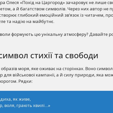
ра Олеся «Похід на Царгород» зачаровує не лише св
том, а й багатством символів. Через них автор не п
а створює глибокий емоційний зв’язок із читачем, 
уле та надію на майбутнє.
мволи формують цю унікальну атмосферу? Давайте р
имвол стихії та свободи
образів моря, яке оживає на сторінках. Воно символ
р для військової кампанії, а й силу природи, яка мо
орогом. Рядки:
диха, як живе,
р, воля, грають хвилі…»