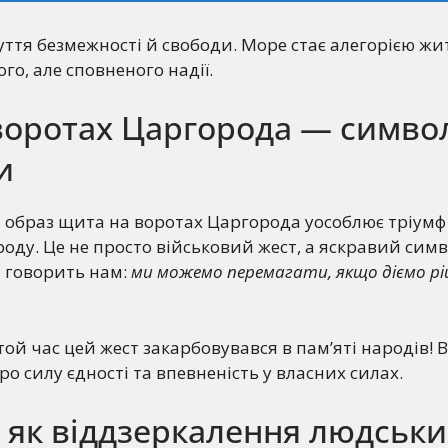
ття безмежності й свободи. Море стає алегорією жи
го, але сповненого надії.
воротах Царгорода — симво
и
 образ щита на воротах Царгорода уособлює тріумф
роду. Це не просто військовий жест, а яскравий симв
н говорить нам:
ми можемо перемагати, якщо діємо ріш
у той час цей жест закарбовувався в пам’яті народів! В
о силу єдності та впевненість у власних силах.
 як віддзеркалення людськи