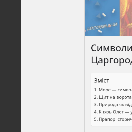
Символи 
Царгоро
Зміст
Море — символ 
Щит на ворота
Природа як ві
Князь Олег — 
Прапор історич