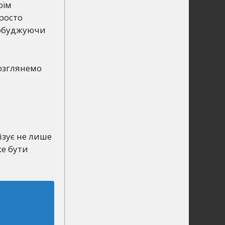
оїм
росто
пробуджуючи
озглянемо
ізує не лише
же бути