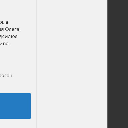
я, а
я Олега,
ідсилює
иво.
ого і