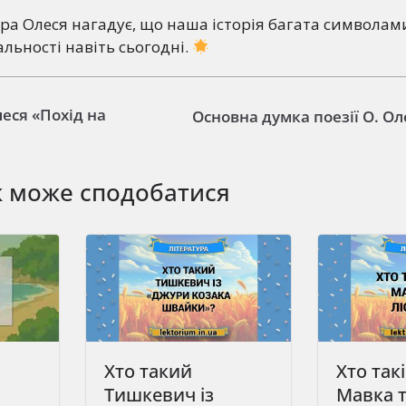
ра Олеся нагадує, що наша історія багата символами
льності навіть сьогодні.
леся «Похід на
Основна думка поезії О. Ол
ж може сподобатися
Хто такий
Хто такі
Тишкевич із
Мавка т