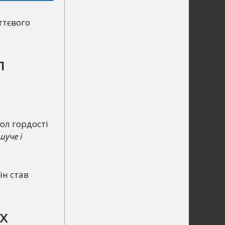
ттєвого
л
ол гордості
уче і
ін став
х