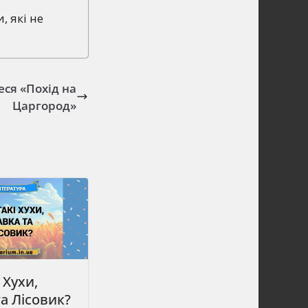
, які не
еся «Похід на
Царгород»
 Хухи,
а Лісовик?