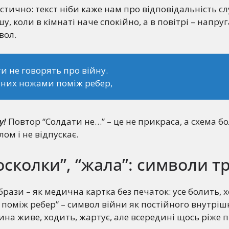
стично: текст ніби каже нам про відповідальність сл
у, коли в кімнаті наче спокійно, а в повітрі – напруг
вол.
и не говорять про війну.
 них ножами поміж ребер,
у!
Повтор “Солдати не…” – це не прикраса, а схема б
ом і не відпускає.
“осколки”, “жала”: символи 
образи – як медична картка без печаток: усе болить, 
поміж ребер” – символ війни як постійного внутріш
на живе, ходить, жартує, але всередині щось ріже 