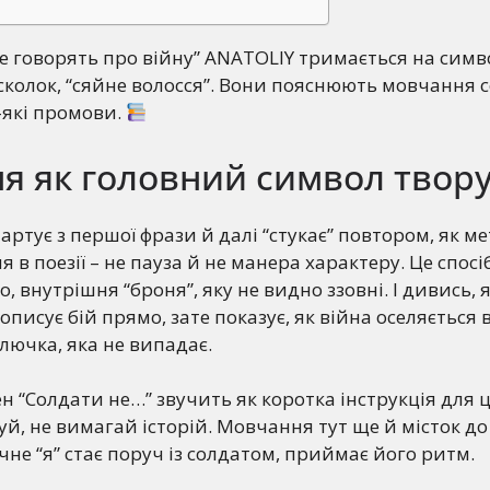
е говорять про війну” ANATOLIY тримається на симво
 осколок, “сяйне волосся”. Вони пояснюють мовчання 
-які промови.
я як головний символ твор
тартує з першої фрази й далі “стукає” повтором, як 
 в поезії – не пауза й не манера характеру. Це спос
, внутрішня “броня”, яку не видно ззовні. І дивись, 
 описує бій прямо, зате показує, як війна оселяється
лючка, яка не випадає.
н “Солдати не…” звучить як коротка інструкція для 
уй, не вимагай історій. Мовчання тут ще й місток до
чне “я” стає поруч із солдатом, приймає його ритм.