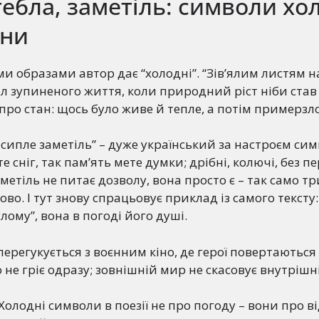
тебла, заметіль: символи хо
йни
ми образами автор дає “холодні”. “Зів’ялим листям 
ол зупиненого життя, коли природний ріст ніби став 
 про стан: щось було живе й тепле, а потім примерзло
сипле заметіль” – дуже український за настроєм сим
е сніг, так пам’ять мете думки; дрібні, колючі, без 
аметіль не питає дозволу, вона просто є – так само т
о. І тут знову спрацьовує приклад із самого тексту:
лому”, вона в погоді його душі.
перегукується з воєнним кіно, де герої повертаються
 не гріє одразу; зовнішній мир не скасовує внутрішн
Холодні символи в поезії не про погоду – вони про в