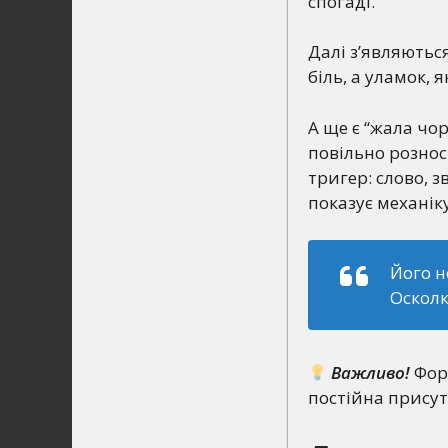
спогаді.
Далі з’являються
біль, а уламок, 
А ще є “жала чор
повільно рознос
тригер: слово, з
показує механік
Його н
Осколк
Важливо!
Форм
постійна присут