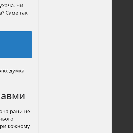
ухача. Чи
а? Саме так
олю: думка
травми
хоча рани не
нього
при кожному