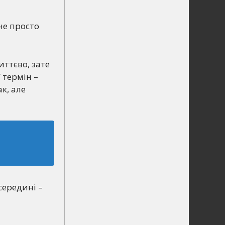
 не просто
иттєво, зате
 термін –
к, але
середині –