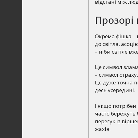
відстані між л
Прозорі 
Окрема фішка – к
до світла, асоці
– ніби світле вж
Це символ злама
– символ страху,
Це дуже точна п
десь усередині.
І якщо потрібен 
часто бережуть 
перегук із вірш
жахів.