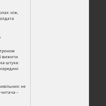
лах: ніж,
солдата
у
метроном
іб вижити
яка штука:
 всередині
цивільних: не
 читача –