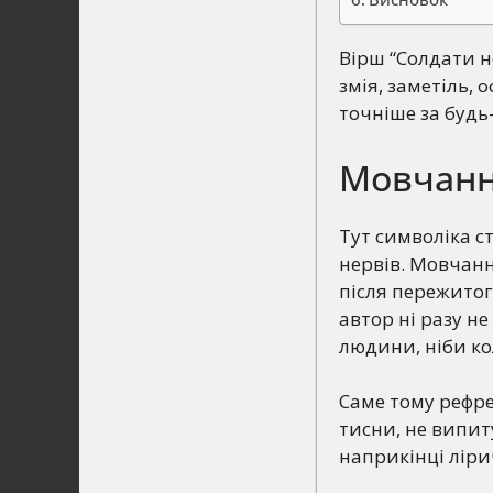
Вірш “Солдати н
змія, заметіль,
точніше за будь
Мовчанн
Тут символіка с
нервів. Мовчання
після пережитого
автор ні разу не
людини, ніби ко
Саме тому рефре
тисни, не випит
наприкінці ліри