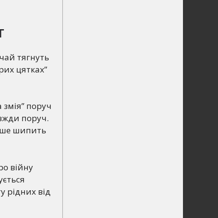
т
ичай тягнуть
урих цятках”
 змія” поруч
авжди поруч.
тіше шипить
про війну
ується
у рідних від