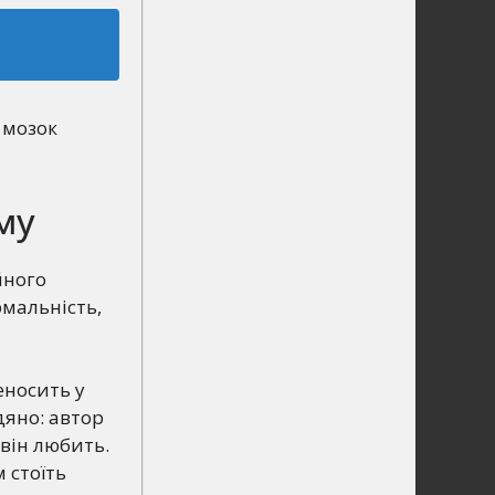
 мозок
му
йного
рмальність,
еносить у
дяно: автор
 він любить.
 стоїть