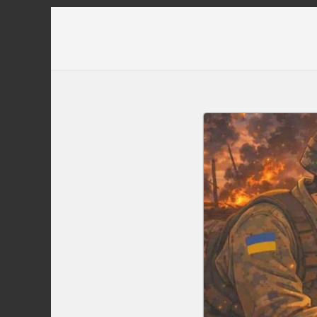
Перейти
до
вмісту