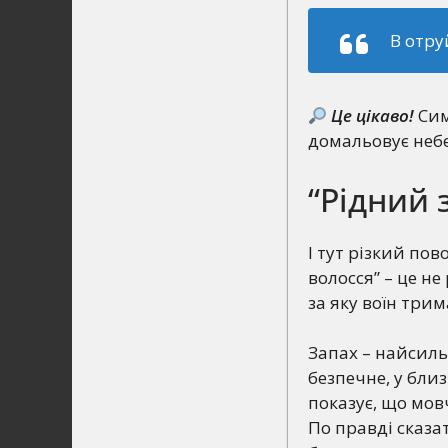
В отру
Це цікаво!
Сим
домальовує небе
“Рідний 
І тут різкий пов
волосся” – це не
за яку воїн трим
Запах – найсиль
безпечне, у близ
показує, що мовч
По правді сказа