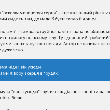
 “осколками ліворуч серця” – і це вже інший рівень:
який сидить там, де мало б бути тепло й довіра.
ної змії” – символ отруйної пам’яті: вона не вбиває м
ить тривогу по всьому тілу. Тут доречний “робочий”
вук чи запах запускає спогади. Автор не називає це та
у дуже ясно.
ема ніде і він усюди
ами ліворуч серця в грудях,
ула “ніде і усюди” звучить як діагноз: зовні тиша, в
ність болю.