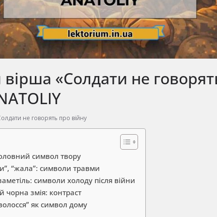
 вірша «Солдати не говорят
ANATOLIY
Солдати не говорять про війну
оловний символ твору
ки”, “жала”: символи травми
 заметіль: символи холоду після війни
й чорна змія: контраст
волосся” як символ дому