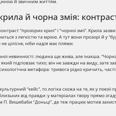
юдиною й звичним життям.
крила й чорна змія: контрас
онтраст “прозорих крил” і “чорної змії”. Крила зазв
юються з легкістю та мрією. А тут вони прозорі й у “б
е не цілісне, ніби надія має плями.
ної невинності: людина ще жива, але інакша. “Чорна
 який підповзає тихо; він не завжди на виду, зате з
сихологічна метафора: тривога рідко кричить, час
культурний “кейс”, то логіка схожа на те, як у поезії 
близьких від правди: у матеріалах твору прямо згад
ем П. Вишебаби “Доньці”, де теж працює мотив захист