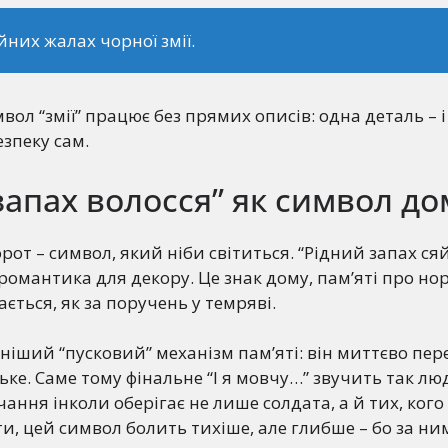
йних жалах чорної змії.
вол “змії” працює без прямих описів: одна деталь – і
зпеку сам.
запах волосся” як символ до
орот – символ, який ніби світиться. “Рідний запах ся
 романтика для декору. Це знак дому, пам’яті про но
ається, як за поручень у темряві.
ніший “пусковий” механізм пам’яті: він миттєво пер
ьке. Саме тому фінальне “І я мовчу…” звучить так лю
ання інколи оберігає не лише солдата, а й тих, кого
ти, цей символ болить тихіше, але глибше – бо за ним