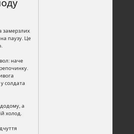
лоду
на замерзлих
на паузу. Це
.
вол: наче
перепочинку.
ривога
 у солдата
 додому, а
ій холод.
ідчуття