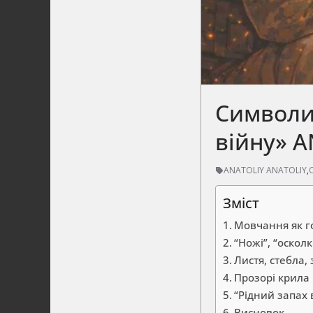
Символи
війну» 
ANATOLIY ANATOLIY
,
Зміст
Мовчання як г
“Ножі”, “оскол
Листя, стебла,
Прозорі крила 
“Рідний запах 
Висновок