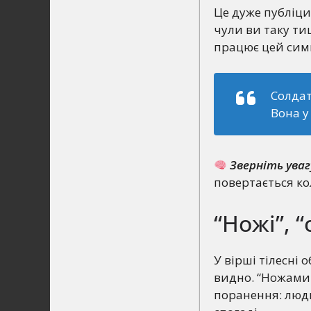
Це дуже публіци
чули ви таку тиш
працює цей сим
Солдат
Вона у
Зверніть уваг
повертається кол
“Ножі”, 
У вірші тілесні 
видно. “Ножами 
поранення: люди