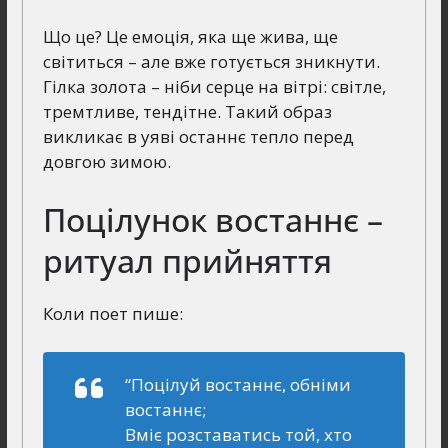
Що це? Це емоція, яка ще жива, ще
світиться – але вже готується зникнути.
Гілка золота – ніби серце на вітрі: світле,
тремтливе, тендітне. Такий образ
викликає в уяві останнє тепло перед
довгою зимою.
Поцілунок востаннє –
ритуал прийняття
Коли поет пише:
“Поцілуй востаннє, обніми
востаннє;
Вміє розставатись той, хто