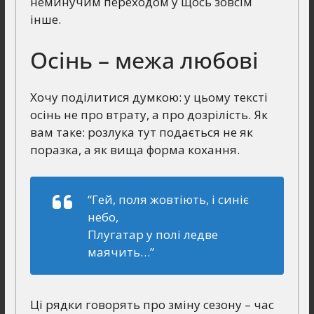
неминучим переходом у щось зовсім
інше.
Осінь – межа любові
Хочу поділитися думкою: у цьому тексті
осінь не про втрату, а про дозрілість. Як
вам таке: розлука тут подається не як
поразка, а як вища форма кохання.
“Гей, поля жовтіють, і синіє
небо,
Плугатар у полі ледве
маячить…”
Ці рядки говорять про зміну сезону – час