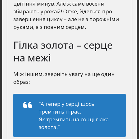
цвітіння минув. Але ж саме восени
збирають урожай! Отже, йдеться про
завершення циклу – але не з порожніми
руками, а з повним серцем.
Гілка золота – серце
на межі
Між іншим, зверніть увагу на ще один
образ:
“А тепер у серці щось
тремтить і грає,
Як тремтить на сонці гілка
золота.”