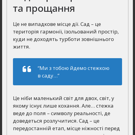
та прощання
Це не випадкове місце дії. Сад – це
територія гармонії, ізольований простір,
куди не доходять турботи зовнішнього
життя.
“Ми з тобою йдемо стежкою
в саду…”
Це ніби маленький світ для двох, світ, у
якому існує лише кохання. Але… стежка
веде до поля – символу реальності, де
доведеться розлучитися. Сад – це
передостанній етап, місце ніжності перед