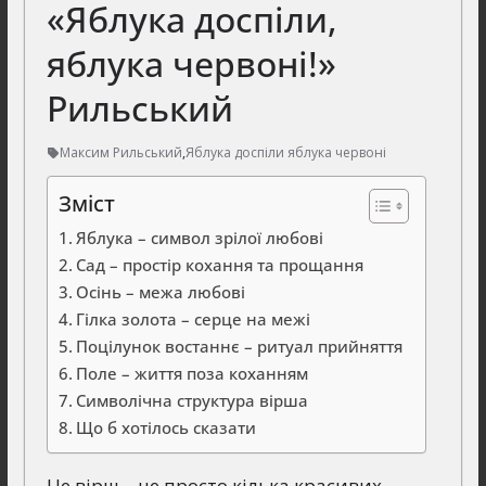
«Яблука доспіли,
яблука червоні!»
Рильський
Максим Рильський
,
Яблука доспіли яблука червоні
Зміст
Яблука – символ зрілої любові
Сад – простір кохання та прощання
Осінь – межа любові
Гілка золота – серце на межі
Поцілунок востаннє – ритуал прийняття
Поле – життя поза коханням
Символічна структура вірша
Що б хотілось сказати
Це вірш – не просто кілька красивих