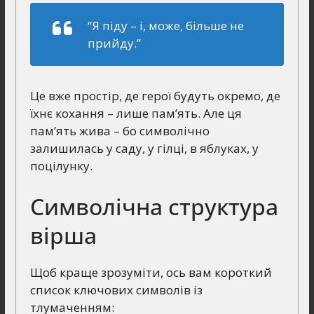
“Я піду – і, може, більше не
прийду.”
Це вже простір, де герої будуть окремо, де
їхнє кохання – лише пам’ять. Але ця
пам’ять жива – бо символічно
залишилась у саду, у гілці, в яблуках, у
поцілунку.
Символічна структура
вірша
Щоб краще зрозуміти, ось вам короткий
список ключових символів із
тлумаченням: