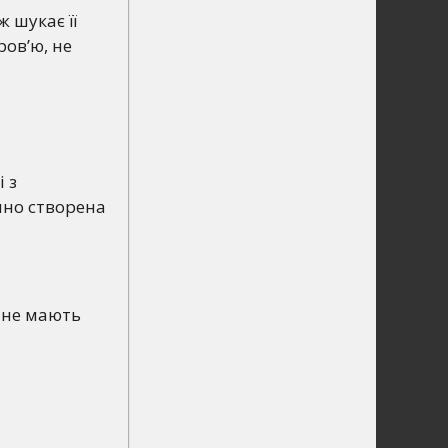
ж шукає її
ов’ю, не
 з
чно створена
 не мають