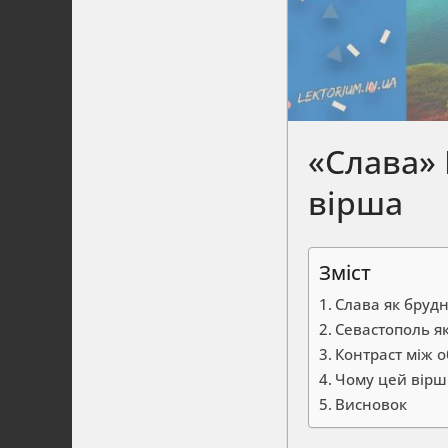
«Слава»
вірша
Зміст
Слава як брудн
Севастополь я
Контраст між 
Чому цей вірш
Висновок