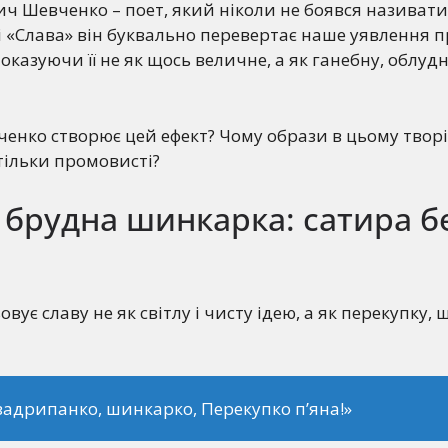
ч Шевченко – поет, який ніколи не боявся називати
і «Слава» він буквально перевертає наше уявлення п
показуючи її не як щось величне, а як ганебну, облуд
ченко створює цей ефект? Чому образи в цьому творі т
тільки промовисті?
 брудна шинкарка: сатира б
ує славу не як світлу і чисту ідею, а як перекупку,
 задрипанко, шинкарко, Перекупко п’яна!»