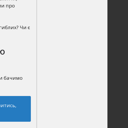
ми про
гиблих? Чи є
ою
ми бачимо
витись,