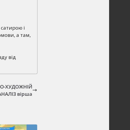
 сатирою і
мови, а там,
ду від
НО-ХУДОЖНІЙ
АНАЛІЗ вірша