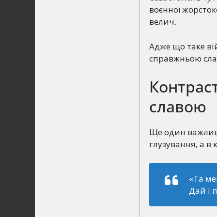
воєнної жорсток
велич.
Адже що таке ві
справжньою слав
Контрас
славою
Ще один важлив
глузування, а в к
«Та ме
Дай і 