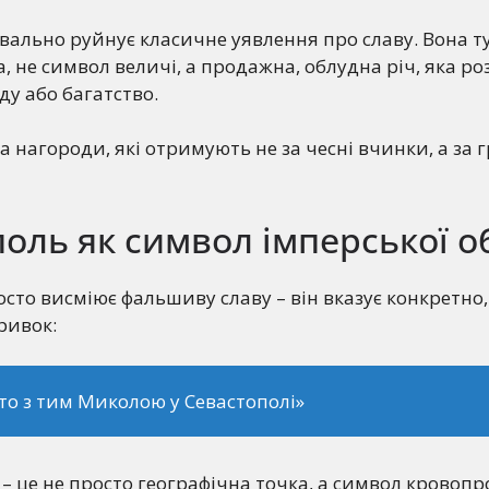
вально руйнує класичне уявлення про славу. Вона ту
, не символ величі, а продажна, облудна річ, яка ро
ду або багатство.
а нагороди, які отримують не за чесні вчинки, а за 
оль як символ імперської о
сто висміює фальшиву славу – він вказує конкретно,
ривок:
то з тим Миколою у Севастополі»
 – це не просто географічна точка, а символ кровопр