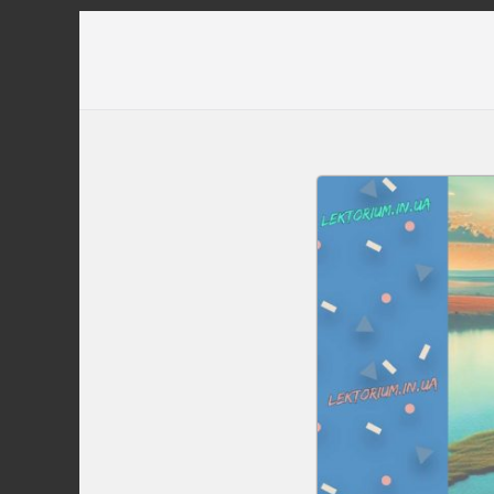
Перейти
до
вмісту