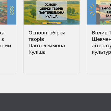
ка
Основні збірки
Вплив 
 з
творів
Шевчен
нний
Пантелеймона
літерат
Куліша
культур