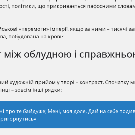
ості, політики, що прикривається пафосними слова
йськові «перемоги» імперії, якщо за ними – тисячі за
а, побудована на крові?
т між облудною і справжнь
ий художній прийом у творі – контраст. Спочатку 
інці – зовсім інші рядки:
ні про те байдуже; Мені, моя доле, Дай на себе поди
пригорнутись»