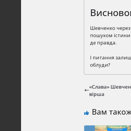
Висново
Шевченко через 
пошуком істини 
де правда.
І питання залиш
облуди?
«Слава» Шевче
вірша
Вам тако