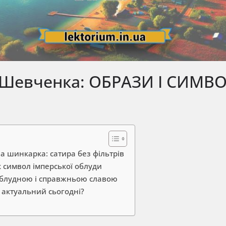
 Шевченка: ОБРАЗИ І СИМВ
а шинкарка: сатира без фільтрів
к символ імперської облуди
облудною і справжньою славою
 актуальний сьогодні?