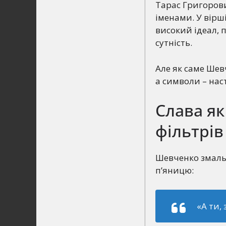
Тарас Григорови
іменами. У вірш
високий ідеал, 
сутність.
Але як саме Шев
а символи – нас
Слава як
фільтрів
Шевченко змальов
п’яницю:
«А ти,