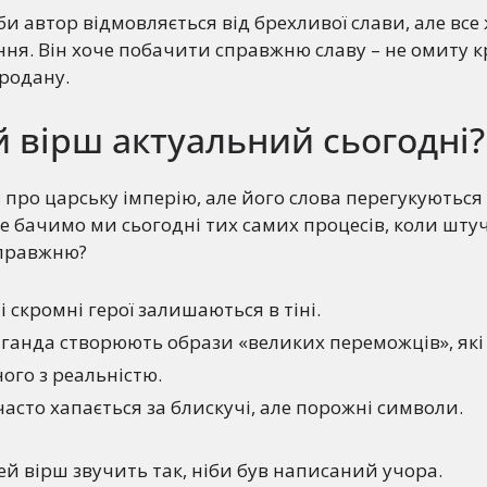
би автор відмовляється від брехливої слави, але все 
ня. Він хоче побачити справжню славу – не омиту кр
продану.
 вірш актуальний сьогодні?
про царську імперію, але його слова перегукуються і
не бачимо ми сьогодні тих самих процесів, коли шту
справжню?
і скромні герої залишаються в тіні.
аганда створюють образи «великих переможців», які
ного з реальністю.
часто хапається за блискучі, але порожні символи.
ей вірш звучить так, ніби був написаний учора.