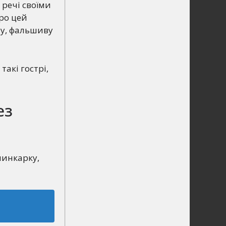
 речі своїми
ро цей
ну, фальшиву
акі гострі,
ез
 шинкарку,