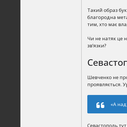
Такий образ бук
благородна мета
тим, хто має вла
Чи не натяк це н
зв’язки?
Севастоп
Шевченко не про
проявляється. У
«А над
Севастополь тут