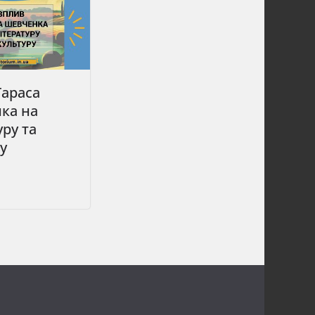
Тараса
ка на
уру та
у