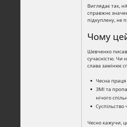
Виглядає так, ні
справжнє значен
підкуплену, не 
Чому цей
Шевченко писав 
сучасністю. Чи 
слава замінює 
Чесна праця 
ЗМІ та проп
нічого спіль
Суспільство 
Чесно кажучи, ц