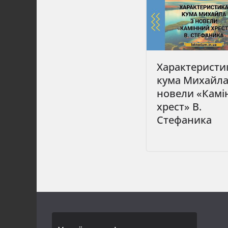
Характеристи
кума Михайла
новели «Камі
хрест» В.
Стефаника