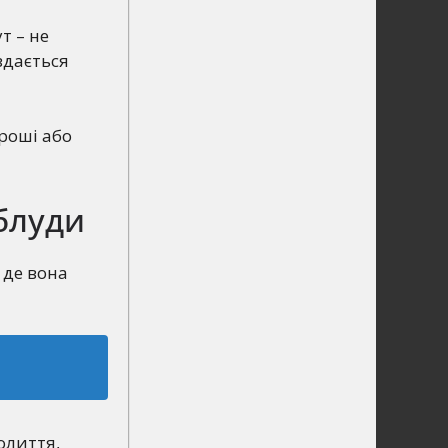
т – не
здається
гроші або
блуди
 де вона
олиття,