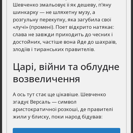
Шевченко змальовує її як дешеву, п’яну
шинкарку — не шляхетну музу, а
розгульну перекупку, яка загубила свої
«лучі» (промені). Поет відкрито натякає:
слава не завжди приходить до чесних і
достойних, частіше вона йде до шахраїв,
злодіїв і тиранських правителів.
Царі, війни та облудне
возвеличення
А ось тут стає ще цікавіше. Шевченко
згадує Версаль — символ
аристократичної розкоші, де правителі
жили у блиску, поки народ бідував: