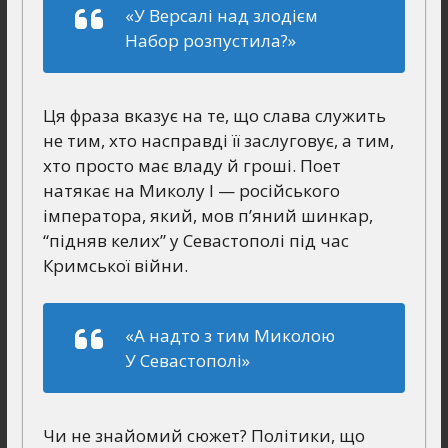
«У Версалі над злодієм
Набор розпустила?»
Ця фраза вказує на те, що слава служить
не тим, хто насправді її заслуговує, а тим,
хто просто має владу й гроші. Поет
натякає на Миколу І — російського
імператора, який, мов п’яний шинкар,
“підняв келих” у Севастополі під час
Кримської війни.
«А надто з тим Миколою
У Севастополі»
Чи не знайомий сюжет? Політики, що