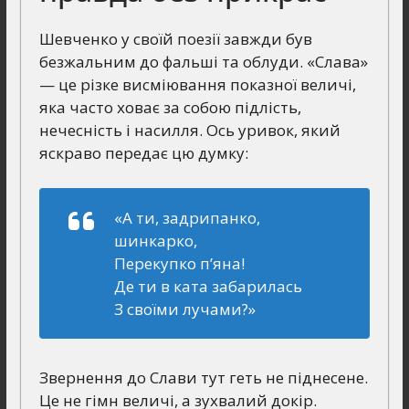
Шевченко у своїй поезії завжди був
безжальним до фальші та облуди. «Слава»
— це різке висміювання показної величі,
яка часто ховає за собою підлість,
нечесність і насилля. Ось уривок, який
яскраво передає цю думку:
«А ти, задрипанко,
шинкарко,
Перекупко п’яна!
Де ти в ката забарилась
З своїми лучами?»
Звернення до Слави тут геть не піднесене.
Це не гімн величі, а зухвалий докір.