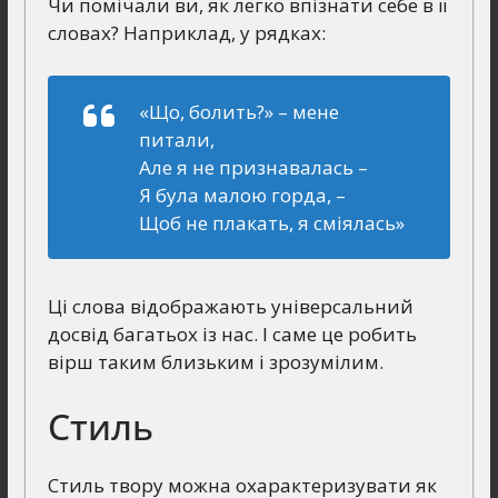
Чи помічали ви, як легко впізнати себе в її
словах? Наприклад, у рядках:
«Що, болить?» – мене
питали,
Але я не признавалась –
Я була малою горда, –
Щоб не плакать, я сміялась»
Ці слова відображають універсальний
досвід багатьох із нас. І саме це робить
вірш таким близьким і зрозумілим.
Стиль
Стиль твору можна охарактеризувати як