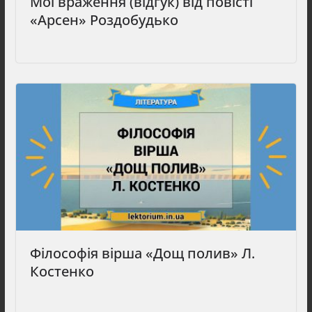
Мої враження (відгук) від повісті
«Арсен» Роздобудько
Філософія вірша «Дощ полив» Л.
Костенко