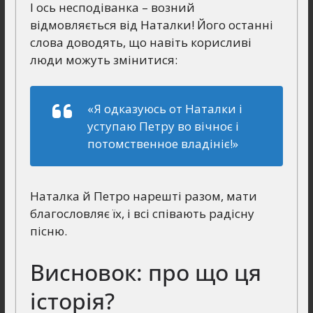
І ось несподіванка – возний
відмовляється від Наталки! Його останні
слова доводять, що навіть корисливі
люди можуть змінитися:
«Я одказуюсь от Наталки і
уступаю Петру во вічноє і
потомственное владініє!»
Наталка й Петро нарешті разом, мати
благословляє їх, і всі співають радісну
пісню.
Висновок: про що ця
історія?