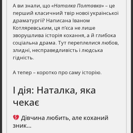
А ви знали, що
«Наталка Полтавка»
– це
перший класичний твір нової української
драматургії? Написана Іваном
Котляревським, ця п’єса не лише
зворушлива історія кохання, а й глибока
соціальна драма. Тут переплелися любов,
злидні, несправедливість і людська
гідність.
А тепер – коротко про саму історію.
І дія: Наталка, яка
чекає
Дівчина любить, але коханий
зник…