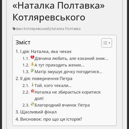
«Наталка Полтавка»
Котляревського
Іван Котляревський
,
Наталка Полтавка
Зміст
І дія: Наталка, яка чекає
Дівчина любить, але коханий зник…
А тут приходить жених…
Матір змушує дочку погодитися…
ІІ дія: повернення Петра
Той, кого чекали…
Наталка не збирається коритися
долі!
Благородний вчинок Петра
Щасливий фінал
Висновок: про що ця історія?