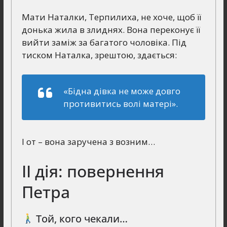
Мати Наталки, Терпилиха, не хоче, щоб її
донька жила в злиднях. Вона переконує її
вийти заміж за багатого чоловіка. Під
тиском Наталка, зрештою, здається:
«Бідна дівка не може довго
противитись волі матері»
.
І от – вона заручена з возним…
ІІ дія: повернення
Петра
Той, кого чекали…