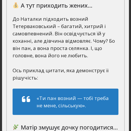
А тут приходить жених…
До Наталки підходить возний
Тетерваковський – багатий, хитрий і
самовпевнений. Він освідчується їй у
коханні, але дівчина відмовляє. Чому? Бо
він пан, а вона проста селянка. І, що
головне, вона його не любить.
Ось приклад цитати, яка демонструє її
рішучість:
«Ти пан возний — тобі треба
не мене, сільськую»
.
Матір змушує дочку погодитися…