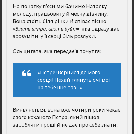
На початку п’єси ми бачимо Наталку –
молоду, працьовиту й чесну дівчину.
Вона стоїть біля річки й співає пісню
«Віють вітри, віють буйні»
, яка одразу дає
зрозуміти: у її серці біль розлуки.
Ось цитата, яка передає її почуття:
«Петре! Вернися до мого
серця! Нехай глянуть очі мої
на тебе іще раз…»
Виявляється, вона вже чотири роки чекає
свого коханого Петра, який пішов
заробляти гроші й не дає про себе знати.