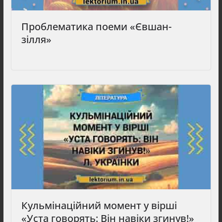
Проблематика поеми «Євшан-
зілля»
Кульмінаційний момент у вірші
«Уста говорять: Він навіки згинув!»