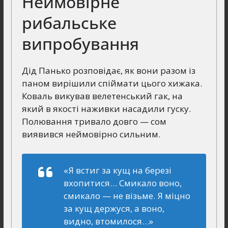
Неймовірне
рибальське
випробування
Дід Панько розповідає, як вони разом із
паном вирішили спіймати цього хижака.
Коваль викував велетенський гак, на
який в якості наживки насадили гуску.
Полювання тривало довго — сом
виявився неймовірно сильним.
«Я встиг за кущ на березі
вхопитися… Смикало воно,
смикало — не візьме. Я міцно
за кущ держуся, а воно,
видно, втомилося…»