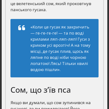
це велетенський сом, який проковтнув
панського гусака.
«Коли це гусак як закричить
— ге-ге-ге-ге! — та по воді
крилами ляп-ляп-ляп! Гуси з
криком усі врозтіч! А на тому
місці, де гусак плив, щось як
ляпне по воді ніби чорною
лопатою! Лясь! Тільки хвилі
водою пішли».
Сом, що з’їв пса
Якщо ви думали, що сом зупинився на
гусакові, то ви помиляєтеся! Його