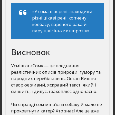
«У сома в череві знаходили
різні цікаві речі: копчену
ковбасу, вареного рака й
пару цілісіньких шпротів».
Висновок
Усмішка «Сом» — це поєднання
реалістичних описів природи, гумору та
народних перебільшень. Остап Вишня
створює живий, яскравий текст, який і
смішить, і дивує, і захоплює одночасно.
Чи справді сом міг з’їсти собаку й мало не
проковтнути катер? Хто знає! Але це вже