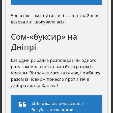
Зрештою сома витягли, і те, що знайшли
всередині, шокувало всіх!
Сом-«буксир» на
Дніпрі
Ще один рибалка розповідає, як одного
разу сом мало не втопив його разом із
човном. Він зачепився за гачок, і рибалку
разом із човном понесло проти течії
Дніпра аж від Канева!
«Шворка ослабла, слава
богу!» — каже дідок.