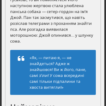
наступною жертвою стала улюблена
панська собака — сетер-гордон на ім’я
Джой. Пан так засмутився, що навіть
розіслав телеграми з проханням знайти
пса. Але розгадка виявилася
моторошною: Джой опинився… у шлунку
сома.
«Як, — питаю я, — не
знайдеться? Адже ж
знайшовся! Ви ж його, пане,
самі з’їли! У сома всередині
самі тільки підпалини та
хвоста витягли!»