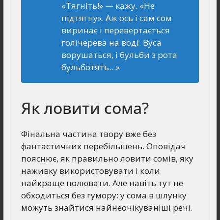
«Тягніть!» — кажу. «Не
підтягну». Аж ось і сам сом
виринає і перевертається
голічерева на воді. Вуса
ворушаться, і бульби з рота
бульботять…»
Як ловити сома?
Фінальна частина твору вже без
фантастичних перебільшень. Оповідач
пояснює, як правильно ловити сомів, яку
наживку використовувати і коли
найкраще полювати. Але навіть тут не
обходиться без гумору: у сома в шлунку
можуть знайтися найнеочікуваніші речі.