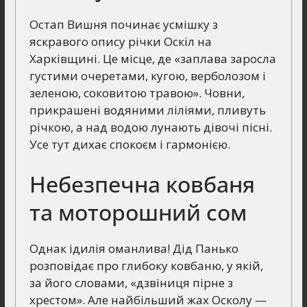
Остап Вишня починає усмішку з
яскравого опису річки Оскіл на
Харківщині. Це місце, де «заплава заросла
густими очеретами, кугою, верболозом і
зеленою, соковитою травою». Човни,
прикрашені водяними ліліями, пливуть
річкою, а над водою лунають дівочі пісні.
Усе тут дихає спокоєм і гармонією.
Небезпечна ковбаня
та моторошний сом
Однак ідилія оманлива! Дід Панько
розповідає про глибоку ковбаню, у якій,
за його словами, «дзвіниця пірне з
хрестом». Але найбільший жах Осколу —