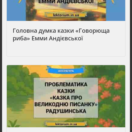
Головна думка казки «Говорюща
риба» Емми Андієвської