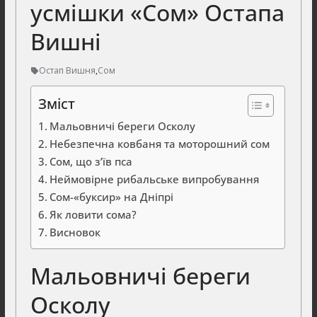
усмішки «Сом» Остапа
Вишні
Остап Вишня
,
Сом
Зміст
Мальовничі береги Осколу
Небезпечна ковбаня та моторошний сом
Сом, що з’їв пса
Неймовірне рибальське випробування
Сом-«буксир» на Дніпрі
Як ловити сома?
Висновок
Мальовничі береги
Осколу