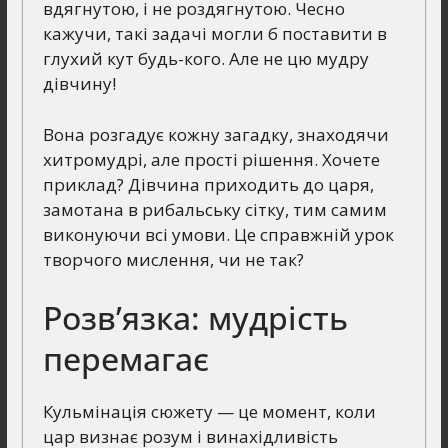
вдягнутою, і не роздягнутою. Чесно
кажучи, такі задачі могли б поставити в
глухий кут будь-кого. Але не цю мудру
дівчину!
Вона розгадує кожну загадку, знаходячи
хитромудрі, але прості рішення. Хочете
приклад? Дівчина приходить до царя,
замотана в рибальську сітку, тим самим
виконуючи всі умови. Це справжній урок
творчого мислення, чи не так?
Розв’язка: мудрість
перемагає
Кульмінація сюжету — це момент, коли
цар визнає розум і винахідливість