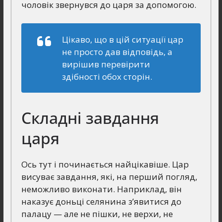
чоловік звернувся до царя за допомогою.
Цікаво, що в цій ситуації цар
не просто дав відповідь, а
вирішив перевірити
здібності обох сторін.
Складні завдання
царя
Ось тут і починається найцікавіше. Цар
висуває завдання, які, на перший погляд,
неможливо виконати. Наприклад, він
наказує доньці селянина з’явитися до
палацу — але не пішки, не верхи, не