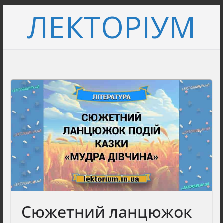
Перейти
ЛЕКТОРІУМ
до
вмісту
Сюжетний ланцюжок