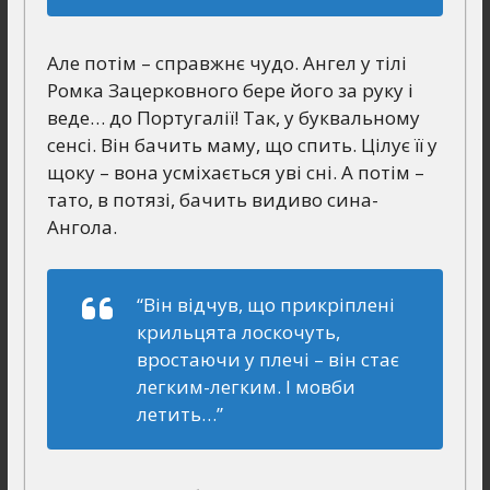
Але потім – справжнє чудо. Ангел у тілі
Ромка Зацерковного бере його за руку і
веде… до Португалії! Так, у буквальному
сенсі. Він бачить маму, що спить. Цілує її у
щоку – вона усміхається уві сні. А потім –
тато, в потязі, бачить видиво сина-
Ангола.
“Він відчув, що прикріплені
крильцята лоскочуть,
вростаючи у плечі – він стає
легким-легким. І мовби
летить…”