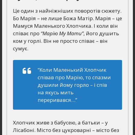
Це один з найніжніших поворотів сюжету.
Бо Марія – не лише Божа Матір. Марія – це
Мамуся Маленького Хлопчика. І коли він
співає про
“Марію Му Мати”
, його душить
ком у горлі. Він не просто співає – він
сумує.
“Коли Маленький Хлопчик
співав про Марію, то спазми
душили йому горло – і спів
на якусь мить
переривався…”
Хлопчик живе з бабусею, а батьки – у
Лісабоні. Місто без цукроварні – місто без