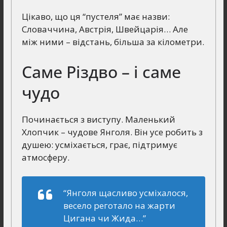
Цікаво, що ця “пустеля” має назви:
Словаччина, Австрія, Швейцарія… Але
між ними – відстань, більша за кілометри.
Саме Різдво – і саме
чудо
Починається з виступу. Маленький
Хлопчик – чудове Янголя. Він усе робить з
душею: усміхається, грає, підтримує
атмосферу.
“Янголя щасливо усміхалося,
весело реготало на жарти
Цигана чи Жида…”