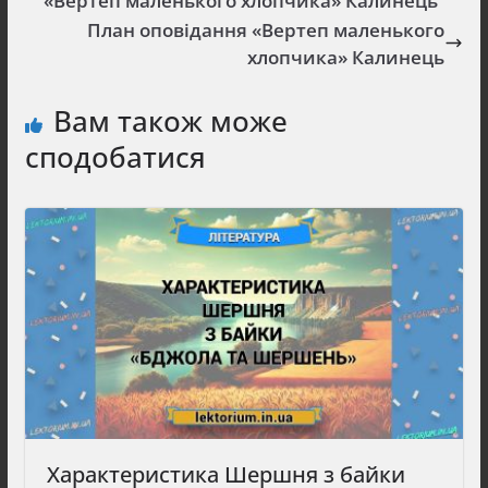
«Вертеп маленького хлопчика» Калинець
План оповідання «Вертеп маленького
хлопчика» Калинець
Вам також може
сподобатися
Характеристика Шершня з байки