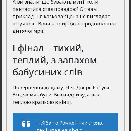
А ви знали, що бувають миті, коли
фантастика стає правдою? От вам
приклад: ця казкова сцена не виглядає
штучною. Вона – природне продовження
дитячої мрії.
І фінал – тихий,
теплий, з запахом
бабусиних слів
Повернення додому. Ніч. Двері. Бабуся.
Все, як має бути. Без надриву, але з
теплою крапкою в кінці.
“- Хіба то Ромко? – як стояв,
так і упав на ліжко