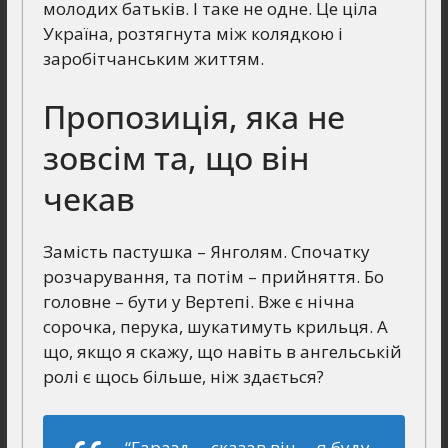
молодих батьків. І таке не одне. Це ціла
Україна, розтягнута між колядкою і
заробітчанським життям.
Пропозиція, яка не
зовсім та, що він
чекав
Замість пастушка – Янголям. Спочатку
розчарування, та потім – прийняття. Бо
головне – бути у Вертепі. Вже є нічна
сорочка, перука, шукатимуть крильця. А
що, якщо я скажу, що навіть в ангельській
ролі є щось більше, ніж здається?
“Гаразд, – сказав він, – я буду