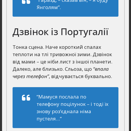
Янголям”.
Дзвінок із Португалії
Тонка сцена. Наче короткий спалах
теплоти на тлі тривожної зими. Дзвінок
від мами – це ніби лист з іншої планети.
Далеко, але близько. Сльоза, що
“впала
через телефон”
, відчувається буквально.
“Мамуся послала по
телефону поцілунок – і тоді їх
знову роз’єднала німа
пустеля…”