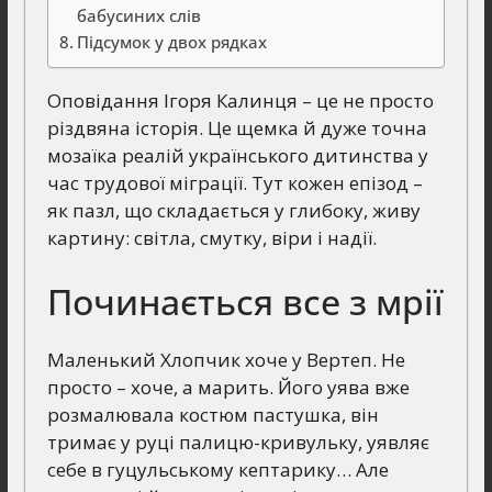
бабусиних слів
Підсумок у двох рядках
Оповідання Ігоря Калинця – це не просто
різдвяна історія. Це щемка й дуже точна
мозаїка реалій українського дитинства у
час трудової міграції. Тут кожен епізод –
як пазл, що складається у глибоку, живу
картину: світла, смутку, віри і надії.
Починається все з мрії
Маленький Хлопчик хоче у Вертеп. Не
просто – хоче, а марить. Його уява вже
розмалювала костюм пастушка, він
тримає у руці палицю-кривульку, уявляє
себе в гуцульському кептарику… Але