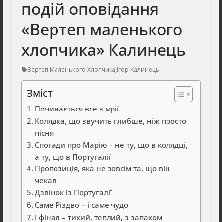
подій оповідання
«Вертеп маленького
хлопчика» Калинець
Вертеп Маленького Хлопчика
,
Ігор Калинець
Зміст
Починається все з мрії
Колядка, що звучить глибше, ніж просто
пісня
Спогади про Марію – не ту, що в колядці,
а ту, що в Португалії
Пропозиція, яка не зовсім та, що він
чекав
Дзвінок із Португалії
Саме Різдво – і саме чудо
І фінал – тихий, теплий, з запахом