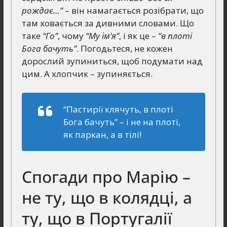
рождає…”
– він намагається розібрати, що
там ховається за дивними словами. Що
таке
“Го”
, чому
“Му ім’я”
, і як це –
“в плоті
Бога бачуть”
. Погодьтеся, не кожен
дорослий зупиниться, щоб подумати над
цим. А хлопчик – зупиняється.
“Пастирії клячуть, в плоті
Бога бачуть”
– і не на плоті,
як паркан, а в тілі!
Спогади про Марію –
не ту, що в колядці, а
ту, що в Португалії