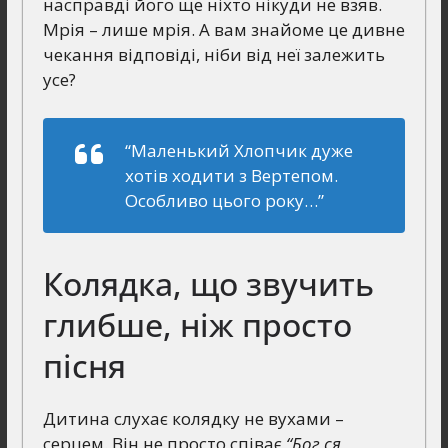
насправді його ще ніхто нікуди не взяв.
Мрія – лише мрія. А вам знайоме це дивне
чекання відповіді, ніби від неї залежить
усе?
“Маленький Хлопчик дуже
хотів ходити з Вертепом.
Особливо цього року…”
Колядка, що звучить
глибше, ніж просто
пісня
Дитина слухає колядку не вухами –
серцем. Він не просто співає
“Бог ся