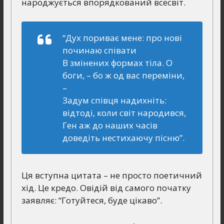
народжується впорядкований всесвіт.
“Дух пориває мене: про нові
починаю співати
В змінених формах тіла. О
боги, – бо ж од вас переміни,
–
Задум співця надихніть:
відтоді, коли світ народився,
Ген аж до наших часів
доведіть нестихаючу пісню”.
Ця вступна цитата – не просто поетичний
хід. Це кредо. Овідій від самого початку
заявляє: “Готуйтеся, буде цікаво”.