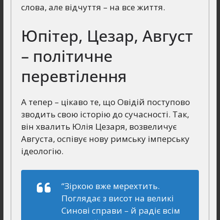
слова, але відчуття – на все життя.
Юпітер, Цезар, Август
– політичне
перевтілення
А тепер – цікаво те, що Овідій поступово
зводить свою історію до сучасності. Так,
він хвалить Юлія Цезаря, возвеличує
Августа, оспівує нову римську імперську
ідеологію.
“Зіркою вже мерехтить.
Поглядає з висот на великі
Синові справи – й радіє всім