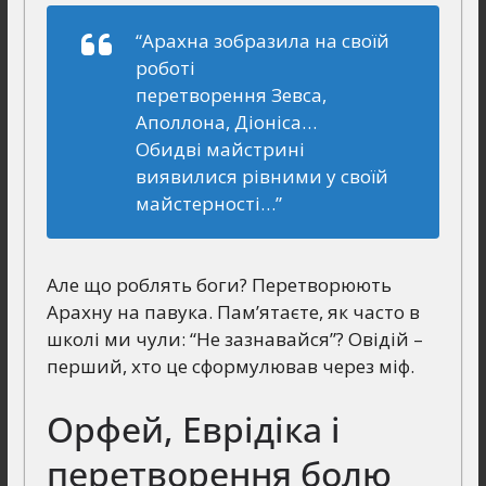
“Арахна зобразила на своїй
роботі
перетворення Зевса,
Аполлона, Діоніса…
Обидві майстрині
виявилися рівними у своїй
майстерності…”
Але що роблять боги? Перетворюють
Арахну на павука. Пам’ятаєте, як часто в
школі ми чули: “Не зазнавайся”? Овідій –
перший, хто це сформулював через міф.
Орфей, Еврідіка і
перетворення болю