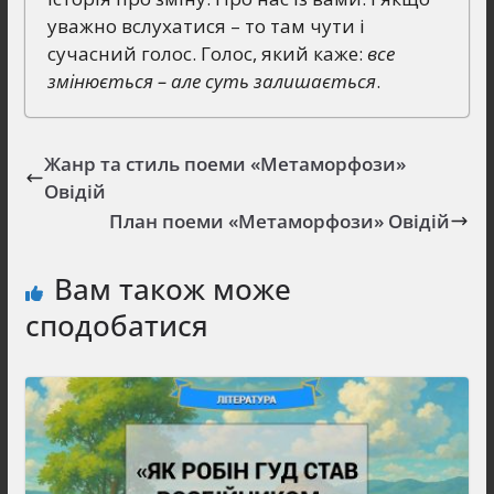
уважно вслухатися – то там чути і
сучасний голос. Голос, який каже:
все
змінюється – але суть залишається
.
Жанр та стиль поеми «Метаморфози»
Овідій
План поеми «Метаморфози» Овідій
Вам також може
сподобатися