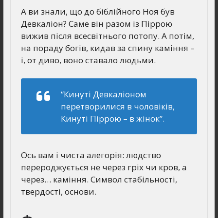
А ви знали, що до біблійного Ноя був
Девкаліон? Саме він разом із Піррою
вижив після всесвітнього потопу. А потім,
на порадy богів, кидав за спину каміння –
і, от диво, воно ставало людьми.
“Кинуті Девкаліоном
перетворилися в чоловіків,
Кинуті Піррою – в жінок”.
Ось вам і чиста алегорія: людство
перероджується не через гріх чи кров, а
через… каміння. Символ стабільності,
твердості, основи.