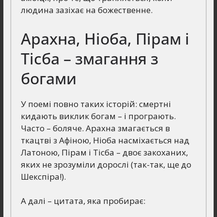
людина зазіхає на божественне.
Арахна, Ніоба, Пірам і
Тісба – змагання з
богами
У поемі повно таких історій: смертні
кидають виклик богам – і програють.
Часто – боляче. Арахна змагається в
ткацтві з Афіною, Ніоба насміхається над
Латоною, Пірам і Тісба – двоє закоханих,
яких не зрозуміли дорослі (так-так, ще до
Шекспіра!).
А далі – цитата, яка пробирає: