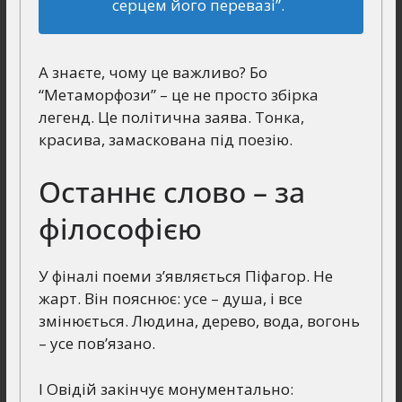
серцем його перевазі”.
А знаєте, чому це важливо? Бо
“Метаморфози” – це не просто збірка
легенд. Це політична заява. Тонка,
красива, замаскована під поезію.
Останнє слово – за
філософією
У фіналі поеми з’являється Піфагор. Не
жарт. Він пояснює: усе – душа, і все
змінюється. Людина, дерево, вода, вогонь
– усе пов’язано.
І Овідій закінчує монументально: