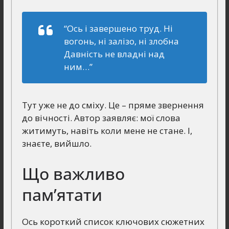
“Ось і завершено труд. Ні
вогонь, ні залізо, ні злобна
Давність не владні над
ним…”
Тут уже не до сміху. Це – пряме звернення
до вічності. Автор заявляє: мої слова
житимуть, навіть коли мене не стане. І,
знаєте, вийшло.
Що важливо
пам’ятати
Ось короткий список ключових сюжетних