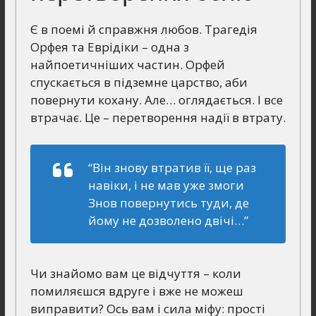
Є в поемі й справжня любов. Трагедія
Орфея та Еврідіки – одна з
найпоетичніших частин. Орфей
спускається в підземне царство, аби
повернути кохану. Але… оглядається. І все
втрачає. Це – перетворення надії в втрату.
“Він знову втратив її, ще раз
навіки, і не мав уже змоги
Знов повернутись туди, де
йому не дозволено двічі…”
Чи знайомо вам це відчуття – коли
помиляєшся вдруге і вже не можеш
виправити? Ось вам і сила міфу: прості