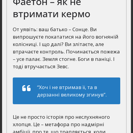
Фаетон – як не
втримати кермо
От уявіть: ваш батько – Сонце. Ви
випрошуєте покататися на його вогняній
колісниці. І що далі? Ви злітаєте, але
втрачаєте контроль. Починається пожежа
– усе палає. Земля стогне. Боги в паніці. І
тоді втручається Зевс.
“Хоч і не втримав її, та в
дерзанні великому згинув”.
Це не просто історія про неслухняного
хлопця. Це – метафора про надмірні
амбіції, про те, що трапляється, коли