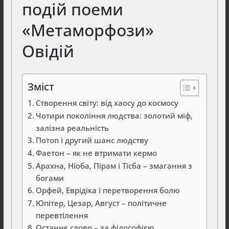
подій поеми
«Метаморфози»
Овідій
Зміст
Створення світу: від хаосу до космосу
Чотири покоління людства: золотий міф,
залізна реальність
Потоп і другий шанс людству
Фаетон – як не втримати кермо
Арахна, Ніоба, Пірам і Тісба – змагання з
богами
Орфей, Еврідіка і перетворення болю
Юпітер, Цезар, Август – політичне
перевтілення
Останнє слово – за філософією