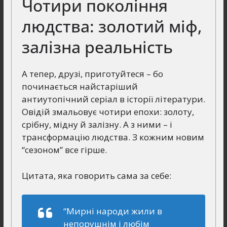
Чотири покоління
людства: золотий міф,
залізна реальність
А тепер, друзі, приготуйтеся – бо
починається найстаріший
антиутопічний серіал в історії літератури.
Овідій змальовує чотири епохи: золоту,
срібну, мідну й залізну. А з ними – і
трансформацію людства. З кожним новим
“сезоном” все гірше.
Цитата, яка говорить сама за себе:
“Мирні народи жили в
непорушнім і любім