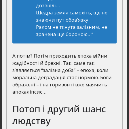
дозвіллі…
Щедра земля самохіть, ще не
знаючи пут обов’язку,
Ралом не ткнута залізним, не
зранена ще бороною…”
А потім? Потім приходить епоха війни,
жадібності й брехні. Так, саме так
з’являється “залізна доба” – епоха, коли
моральна деградація стає нормою. Боги
ображені – і на горизонті вже маячить
апокаліпсис…
Потоп і другий шанс
людству