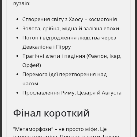
вузлів:
Створення світу з Хаосу – космогонія
Золота, срібна, мідна й залізна епохи
Потоп і відродження людства через
Девкаліона і Пірру
Трагічні злети і падіння (Фаетон, Ікар,
Орфей)
Перемога ідеї перетворення над
часом
Прославлення Риму, Цезаря й Августа
Фінал короткий
“Метаморфози” – не просто міфи. Це
історія про зміну. Про нас із вами. І якщо