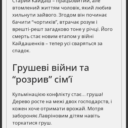
Старий Кайдаш – працьовитий, але
втомлений життям чоловік, який любив
хильнути зайвого. Згодом він починає
бачити “чортиків”, втрачає розум і
врешті-решт загадково тоне у річці. Його
смерть стає новим етапом у війні
Кайдашенків – тепер усі сваряться за
спадок.
Грушеві війни та
“розрив” сім’ї
Кульмінацією конфлікту стає… груша!
Дерево росте на межі двох господарств, і
кожен хоче отримати врожай. Мотря
забороняє Лавріновим дітям навіть
торкатися груш.