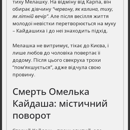
тиху Мелашку. На відміну від Карпа, він
обирає дівчину
“червону, як калина, тиху,
як літній вечір”
. Але після весілля життя
молодої невістки перетворюється на муку
– Кайдашиха і до неї знаходить підхід.
Мелашка не витримує, тікає до Києва, і
лише любов до чоловіка повертає її
додому. Після цього свекруха трохи
“пом’якшується”, адже відчула свою
провину.
Смерть Омелька
Кайдаша: містичний
поворот