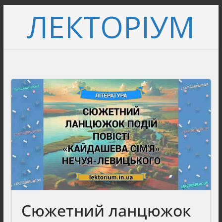
Перейти
ЛЕКТОРІУМ
до
вмісту
Сюжетний ланцюжок