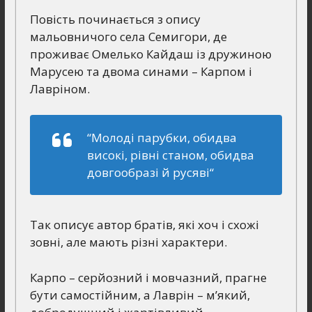
Повість починається з опису
мальовничого села Семигори, де
проживає Омелько Кайдаш із дружиною
Марусею та двома синами – Карпом і
Лавріном.
“
Молоді парубки, обидва
високі, рівні станом, обидва
довгообразі й русяві
“
Так описує автор братів, які хоч і схожі
зовні, але мають різні характери.
Карпо – серйозний і мовчазний, прагне
бути самостійним, а Лаврін – м’який,