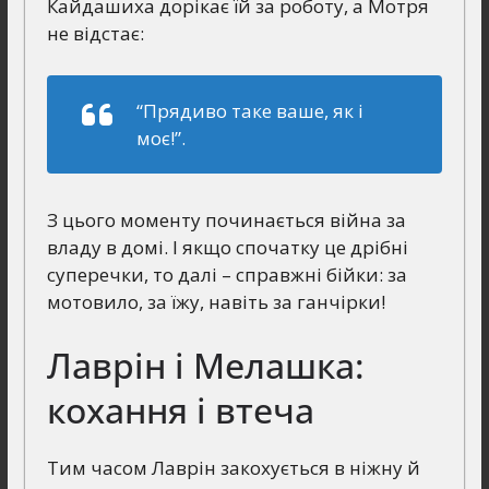
Кайдашиха дорікає їй за роботу, а Мотря
не відстає:
“Прядиво таке ваше, як і
моє!”.
З цього моменту починається війна за
владу в домі. І якщо спочатку це дрібні
суперечки, то далі – справжні бійки: за
мотовило, за їжу, навіть за ганчірки!
Лаврін і Мелашка:
кохання і втеча
Тим часом Лаврін закохується в ніжну й