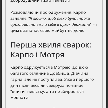
добродушний і жартівливий.
Розмовляючи про одруження, Карпо
заявляє:
“Я люблю, щоб дівка була трохи
бриклива та вміла себе в руках держати
” – і
цим визначає свою майбутню долю.
Перша хвиля сварок:
Карпо і Мотря
Карпо одружується з Мотрею, дочкою
багатого селянина Довбиша. Дівчина
гарна, але не поступлива. Уже з першого
дня після весілля свекруха починає
“вчити” невістку, а та не збирається
мовчати.