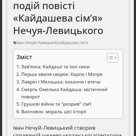
подій повісті
«Кайдашева сім’я»
Нечуя-Левицького
Іван Нечуй-Левицький
,
Кайдашева сім'я
Зміст
Зав’язка: Кайдаші та їхні сини
Перша хвиля сварок: Карпо і Мотря
Лаврін і Мелашка: кохання і втеча
Смерть Омелька Кайдаша: містичний
поворот
Грушеві війни та “розрив” сім’ї
Висновок: мораль цієї історії
Іван Нечуй-Левицький створив
справжній шедевр української літератури