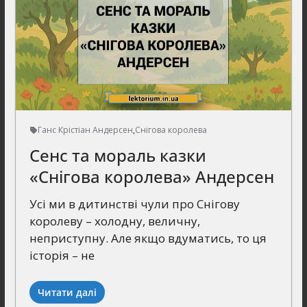
Ганс Крістіан Андерсен
,
Снігова королева
Сенс та мораль казки
«Снігова королева» Андерсен
Усі ми в дитинстві чули про Снігову
королеву – холодну, величну,
неприступну. Але якщо вдуматись, то ця
історія – не
Читати далі