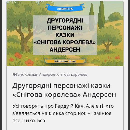
Ганс Крістіан Андерсен
,
Снігова королева
Другорядні персонажі казки
«Снігова королева» Андерсен
Усі говорять про Герду й Кая. Але є ті, хто
з’являється на кілька сторінок – і змінює
все. Тихо. Без