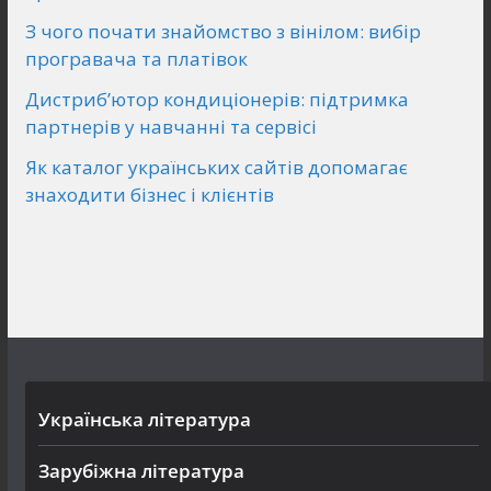
З чого почати знайомство з вінілом: вибір
програвача та платівок
Дистриб’ютор кондиціонерів: підтримка
партнерів у навчанні та сервісі
Як каталог українських сайтів допомагає
знаходити бізнес і клієнтів
Українська література
Зарубіжна література