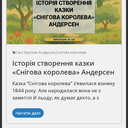
Ганс Крістіан Андерсен
,
Снігова королева
Історія створення казки
«Снігова королева» Андерсен
Казка “Снігова королева” з’явилася взимку
1844 року. Але народилася вона не з
заметілі й льоду, як думає дехто, а з
Читати далі