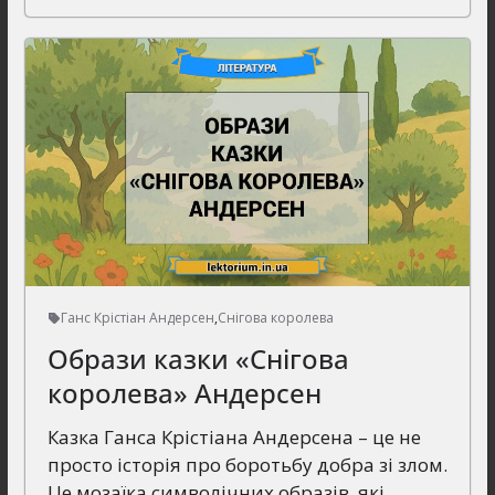
Ганс Крістіан Андерсен
,
Снігова королева
Образи казки «Снігова
королева» Андерсен
Казка Ганса Крістіана Андерсена – це не
просто історія про боротьбу добра зі злом.
Це мозаїка символічних образів, які