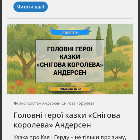
Читати далі
Ганс Крістіан Андерсен
,
Снігова королева
Головні герої казки «Снігова
королева» Андерсен
Казка про Кая і Герду – не тільки про зиму,