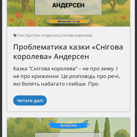
Ганс Крістіан Андерсен
,
Снігова королева
Проблематика казки «Снігова
королева» Андерсен
Казка “Снігова королева” – не про зиму. І
не про крижинки. Це розповідь про речі,
які болять набагато глибше. Про
Читати далі