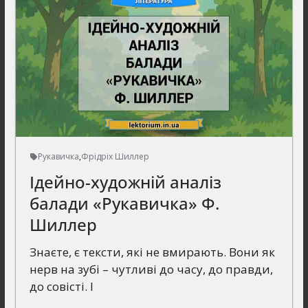
Рукавичка
,
Фрідріх Шиллер
Ідейно-художній аналіз
балади «Рукавичка» Ф.
Шиллер
Знаєте, є тексти, які не вмирають. Вони як
нерв на зубі – чутливі до часу, до правди,
до совісті. І