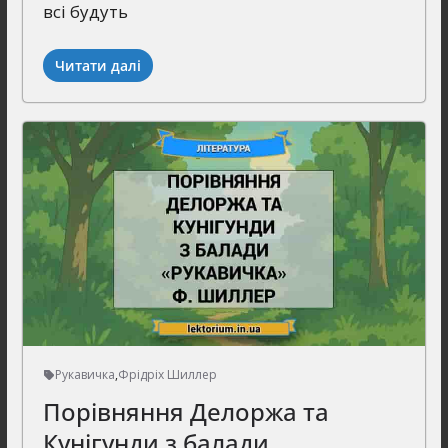
всі будуть
Читати далі
Рукавичка
,
Фрідріх Шиллер
Порівняння Делоржа та
Кунігунди з балади