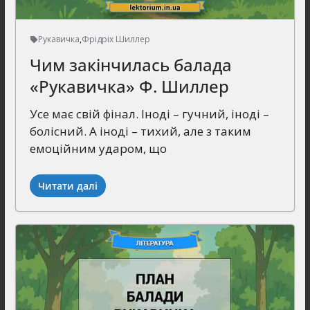
Рукавичка
,
Фрідріх Шиллер
Чим закінчилась балада
«Рукавичка» Ф. Шиллер
Усе має свій фінал. Іноді – гучний, іноді –
болісний. А іноді – тихий, але з таким
емоційним ударом, що
Читати далі