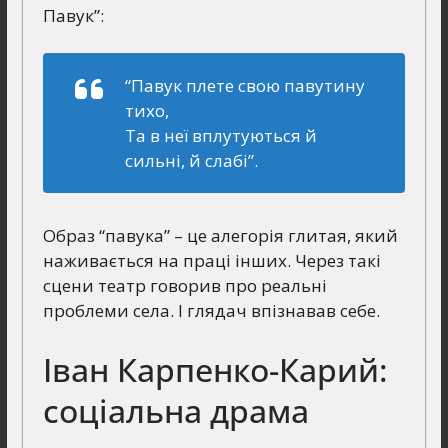
Павук”:
“Павук плете свою павутину
тихо,
Та в неї вплутуються й
сильні, й слабі”.
Образ “павука” – це алегорія глитая, який
наживається на праці інших. Через такі
сцени театр говорив про реальні
проблеми села. І глядач впізнавав себе.
Іван Карпенко-Карий:
соціальна драма