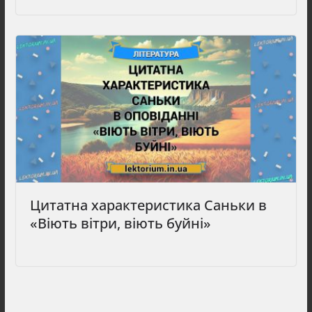
Цитатна характеристика Саньки в
«Віють вітри, віють буйні»