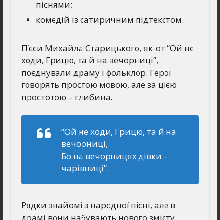
піснями;
комедій із сатиричним підтекстом.
П’єси Михайла Старицького, як-от “Ой не
ходи, Грицю, та й на вечорниці”,
поєднували драму і фольклор. Герої
говорять простою мовою, але за цією
простотою – глибина.
“Ой не ходи, Грицю, та й на
вечорниці,
Бо на вечорницях дівки –
чарівниці”.
Рядки знайомі з народної пісні, але в
драмі вони набувають нового змісту.