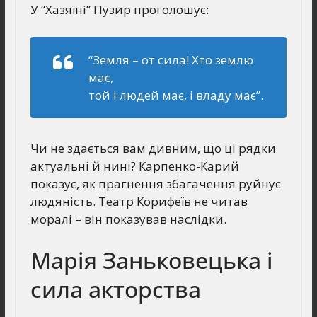
У “Хазяїні” Пузир проголошує:
“Земля – от сила! Хто землю
має,
той і людей має, і владу має”.
Чи не здається вам дивним, що ці рядки
актуальні й нині? Карпенко-Карий
показує, як прагнення збагачення руйнує
людяність. Театр Корифеїв не читав
моралі – він показував наслідки.
Марія Заньковецька і
сила акторства