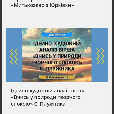
«Митькозавр з Юрківки»
Ідейно-художній аналіз вірша
«Вчись у природи творчого
спокою» Є. Плужника