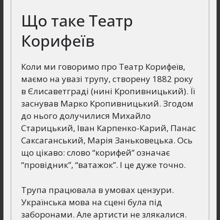
Що таке Театр
Корифеїв
Коли ми говоримо про Театр Корифеїв,
маємо на увазі трупу, створену 1882 року
в Єлисаветграді (нині Кропивницький). Її
заснував Марко Кропивницький. Згодом
до нього долучилися Михайло
Старицький, Іван Карпенко-Карий, Панас
Саксаганський, Марія Заньковецька. Ось
що цікаво: слово “корифей” означає
“провідник”, “ватажок”. І це дуже точно.
Трупа працювала в умовах цензури.
Українська мова на сцені була під
заборонами. Але артисти не злякалися.