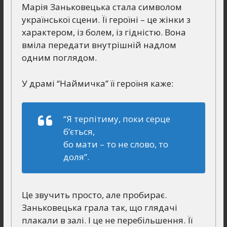
Марія Заньковецька стала символом
української сцени. Її героїні – це жінки з
характером, із болем, із гідністю. Вона
вміла передати внутрішній надлом
одним поглядом.
У драмі “Наймичка” її героїня каже:
“Я терпітиму, поки серце
б’ється,
бо мати – то не слово, то
доля”.
Це звучить просто, але пробирає.
Заньковецька грала так, що глядачі
плакали в залі. І це не перебільшення. Її