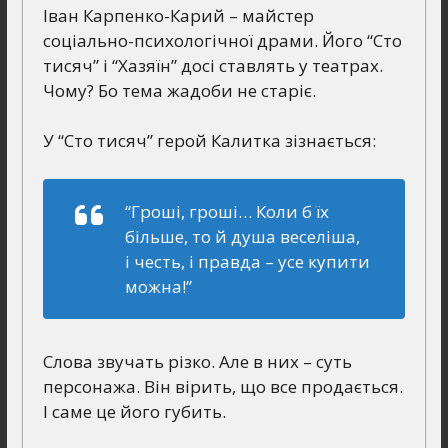
Іван Карпенко-Карий – майстер
соціально-психологічної драми. Його “Сто
тисяч” і “Хазяїн” досі ставлять у театрах.
Чому? Бо тема жадоби не старіє.
У “Сто тисяч” герой Калитка зізнається:
“Гроші, гроші… Коли б їх
більше, то й душа веселіша,
і честь, і правда – усе купити
можна!”
Слова звучать різко. Але в них – суть
персонажа. Він вірить, що все продається.
І саме це його губить.