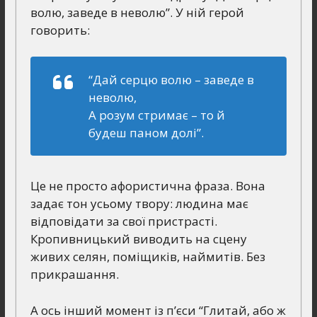
волю, заведе в неволю”. У ній герой
говорить:
“Дай серцю волю – заведе в
неволю,
А розум стримає – то й
будеш паном долі”.
Це не просто афористична фраза. Вона
задає тон усьому твору: людина має
відповідати за свої пристрасті.
Кропивницький виводить на сцену
живих селян, поміщиків, наймитів. Без
прикрашання.
А ось інший момент із п’єси “Глитай, або ж