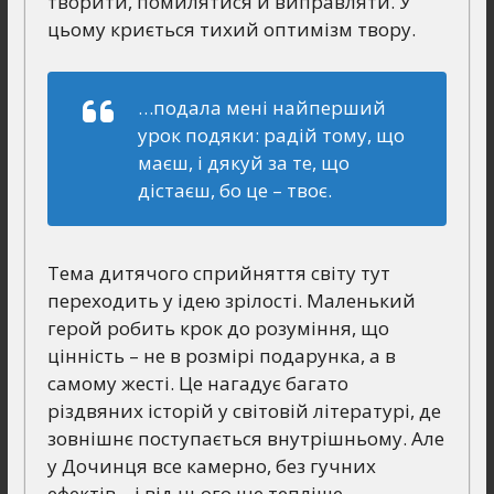
творити, помилятися й виправляти. У
цьому криється тихий оптимізм твору.
…подала мені найперший
урок подяки: радій тому, що
маєш, і дякуй за те, що
дістаєш, бо це – твоє.
Тема дитячого сприйняття світу тут
переходить у ідею зрілості. Маленький
герой робить крок до розуміння, що
цінність – не в розмірі подарунка, а в
самому жесті. Це нагадує багато
різдвяних історій у світовій літературі, де
зовнішнє поступається внутрішньому. Але
у Дочинця все камерно, без гучних
ефектів – і від цього ще тепліше.