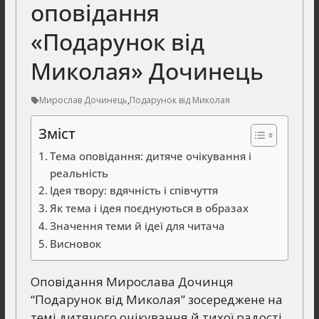
оповідання
«Подарунок від
Миколая» Дочинець
Мирослав Дочинець
,
Подарунок від Миколая
Зміст
Тема оповідання: дитяче очікування і
реальність
Ідея твору: вдячність і співчуття
Як тема і ідея поєднуються в образах
Значення теми й ідеї для читача
Висновок
Оповідання Мирослава Дочинця
“Подарунок від Миколая” зосереджене на
темі дитячого очікування й тихої радості,