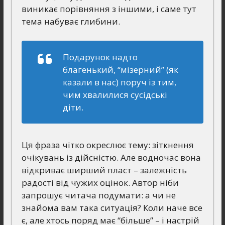
виникає порівняння з іншими, і саме тут
тема набуває глибини.
Подарунок надто
благенький, “мізерний” (як
казали в нас) поруч із тим,
чим хвалилися сусідські
діти.
Ця фраза чітко окреслює тему: зіткнення
очікувань із дійсністю. Але водночас вона
відкриває ширший пласт – залежність
радості від чужих оцінок. Автор ніби
запрошує читача подумати: а чи не
знайома вам така ситуація? Коли наче все
є, але хтось поряд має “більше” – і настрій