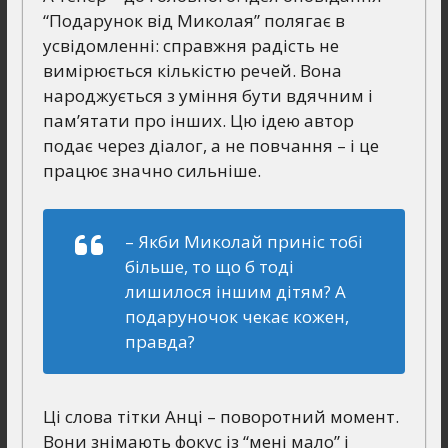
“Подарунок від Миколая” полягає в
усвідомленні: справжня радість не
вимірюється кількістю речей. Вона
народжується з уміння бути вдячним і
пам’ятати про інших. Цю ідею автор
подає через діалог, а не повчання – і це
працює значно сильніше.
– Якби Миколай приніс тобі
більше, то що б тоді
лишилося іншим дітям? А
подаруночок чекає кожен,
правда?
Ці слова тітки Анці – поворотний момент.
Вони знімають фокус із “мені мало” і