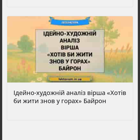
Ідейно-художній аналіз вірша «Хотів
би жити знов у горах» Байрон