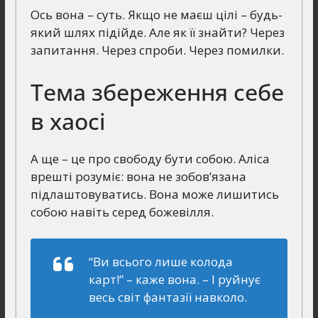
Ось вона – суть. Якщо не маєш цілі – будь-
який шлях підійде. Але як її знайти? Через
запитання. Через спроби. Через помилки.
Тема збереження себе
в хаосі
А ще – це про свободу бути собою. Аліса
врешті розуміє: вона не зобов’язана
підлаштовуватись. Вона може лишитись
собою навіть серед божевілля.
“Ви всього лише колода
карт!” – каже вона. – І руйнує
весь світ фантазії навколо.