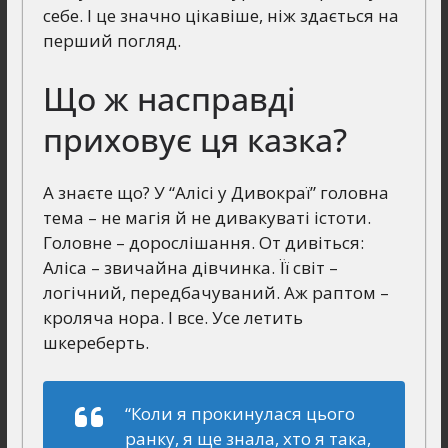
себе. І це значно цікавіше, ніж здається на
перший погляд.
Що ж насправді
приховує ця казка?
А знаєте що? У “Алісі у Дивокраї” головна
тема – не магія й не дивакуваті істоти.
Головне – дорослішання. От дивіться:
Аліса – звичайна дівчинка. Її світ –
логічний, передбачуваний. Аж раптом –
кроляча нора. І все. Усе летить
шкереберть.
“Коли я прокинулася цього
ранку, я ще знала, хто я така,