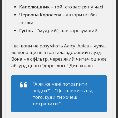
Капелюшник
– той, хто застряг у часі
Червона Королева
– авторитет без
логіки
Гусінь
– “мудрий”, але зарозумілий
І всі вони не розуміють Алісу. Аліса – чужа.
Бо вона ще не втратила здоровий глузд.
Вона – як фільтр, через який читач оцінює
абсурд цього “дорослого” Дивокраю.
“А як же мені потрапити
звідси?” – “Це залежить від
того, куди ти хочеш
потрапити.”