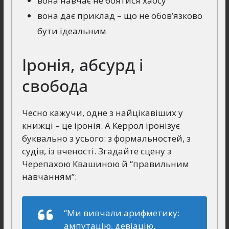
вона навчає не боятися хаосу
вона дає приклад – що не обов’язково
бути ідеальним
Іронія, абсурд і
свобода
Чесно кажучи, одне з найцікавіших у
книжці – це іронія. А Керрол іронізує
буквально з усього: з формальностей, з
судів, із вченості. Згадайте сцену з
Черепахою Квашиною й “правильним
навчанням”:
“Ми вивчали арифметику:
ампутацію, девіацію,