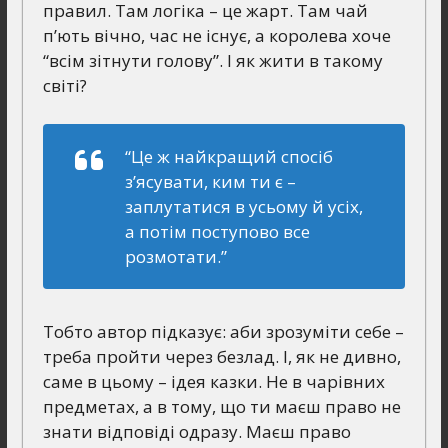
правил. Там логіка – це жарт. Там чай
п’ють вічно, час не існує, а королева хоче
“всім зітнути голову”. І як жити в такому
світі?
“Це ж найкращий спосіб
з’ясувати, ким ти є –
заплутатися в усьому й усіх,
а потім поступово все
розмотати.”
Тобто автор підказує: аби зрозуміти себе –
треба пройти через безлад. І, як не дивно,
саме в цьому – ідея казки. Не в чарівних
предметах, а в тому, що ти маєш право не
знати відповіді одразу. Маєш право