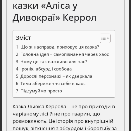
казки «Аліса у
Дивокраї» Керрол
Зміст
Що ж насправді приховує ця казка?
Головна ідея – самопізнання через хаос
Чому це так важливо для нас?
Іронія, абсурд і свобода
Дорослі персонажі – як дзеркала
Тема збереження себе в хаосі
Підсумуймо просто
Казка Льюїса Керрола – не про пригоди в
чарівному лісі й не про тварин, що
розмовляють. Це історія про внутрішній
пошук, зіткнення з абсурдом і боротьбу за