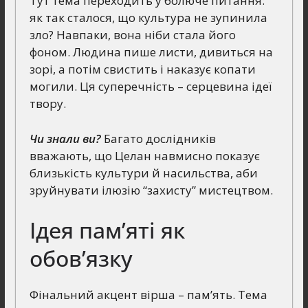
Тут тема переходить у болюче питання:
як так сталося, що культура не зупинила
зло? Навпаки, вона ніби стала його
фоном. Людина пише листи, дивиться на
зорі, а потім свистить і наказує копати
могили. Ця суперечність – серцевина ідеї
твору.
Чи знали ви?
Багато дослідників
вважають, що Целан навмисно показує
близькість культури й насильства, аби
зруйнувати ілюзію “захисту” мистецтвом.
Ідея пам’яті як
обов’язку
Фінальний акцент вірша – пам’ять. Тема