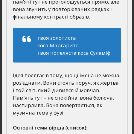
пам’яті тут не проголошується прямо, але
вона звучить у повторюваних рядках і
фінальному контрасті образів.
твоя золотиста
коса Маргарито
твоя попеляста коса Суламіф
Ідея полягає в тому, що ці імена не можна
роз’єднати. Вони стоять поруч, як жертва
і той світ, який дивився й мовчав.
Пам’ять тут – не спокійна, вона болюча,
настирлива. Вона повертається, як
музична тема у фузі.
Основні теми вірша (список):