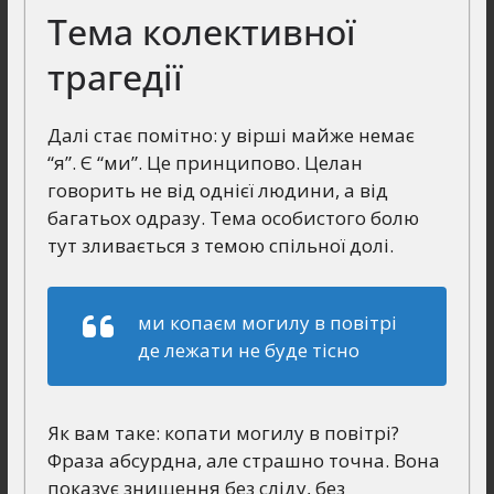
Тема колективної
трагедії
Далі стає помітно: у вірші майже немає
“я”. Є “ми”. Це принципово. Целан
говорить не від однієї людини, а від
багатьох одразу. Тема особистого болю
тут зливається з темою спільної долі.
ми копаєм могилу в повітрі
де лежати не буде тісно
Як вам таке: копати могилу в повітрі?
Фраза абсурдна, але страшно точна. Вона
показує знищення без сліду, без