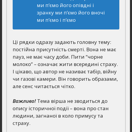
ми п’ємо його опівдні і
зранку ми п’ємо його вночі
ми п’ємо і п’ємо
Ці рядки одразу задають головну тему:
постійна присутність смерті. Вона не має
пауз, не має часу доби. Пити “чорне
молоко” – означає жити всередині страху.
І цікаво, що автор не називає табір, війну
чи газові камери. Він говорить образами,
але сенс читається чітко.
Важливо!
Тема вірша не зводиться до
опису історичної події – вона про стан
людини, загнаної в коло примусу та
страху.