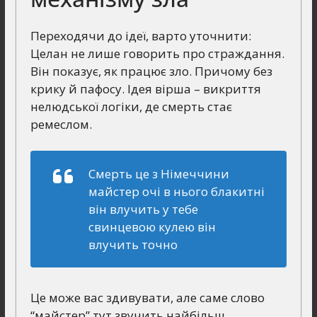
Переходячи до ідеї, варто уточнити:
Целан не лише говорить про страждання.
Він показує, як працює зло. Причому без
крику й пафосу. Ідея вірша – викриття
нелюдської логіки, де смерть стає
ремеслом.
Смерть це з Німеччини
майстер очі в нього блакитні
він влучить у тебе
свинцевою кулею він
влучить точно
Це може вас здивувати, але саме слово
“майстер” тут звучить найбільш