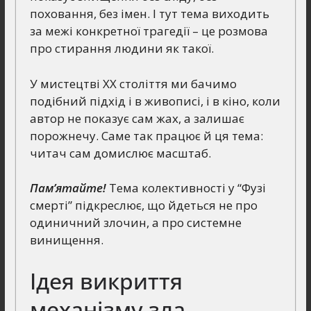
поховання, без імен. І тут тема виходить
за межі конкретної трагедії – це розмова
про стирання людини як такої.
У мистецтві ХХ століття ми бачимо
подібний підхід і в живописі, і в кіно, коли
автор не показує сам жах, а залишає
порожнечу. Саме так працює й ця тема:
читач сам домислює масштаб.
Пам’ятайте!
Тема колективності у “Фузі
смерті” підкреслює, що йдеться не про
одиничний злочин, а про системне
винищення.
Ідея викриття
механізму зла