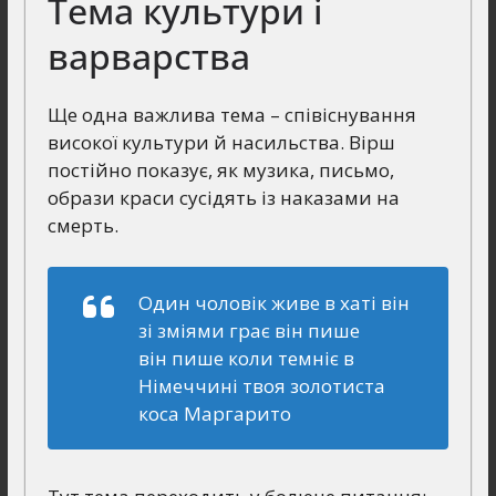
Тема культури і
варварства
Ще одна важлива тема – співіснування
високої культури й насильства. Вірш
постійно показує, як музика, письмо,
образи краси сусідять із наказами на
смерть.
Один чоловік живе в хаті він
зі зміями грає він пише
він пише коли темніє в
Німеччині твоя золотиста
коса Маргарито