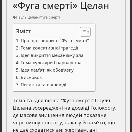
«Фуга смерті» Целан
Пауль Целан
,
Фуга смерті
Зміст
Про що говорить “Фуга смерті”
Тема колективної трагедії
Ідея викриття механізму зла
Тема культури і варварства
Ідея пам’яті як обов’язку
Висновок
Питання та відповіді
Тема та ідея вірша “Фуга смерті” Пауля
Целана зосереджені на досвіді Голокосту,
де масове знищення людей показане
через мову повтору, наказу й пам’яті, що
не дає сховатися ані жертвам, ані