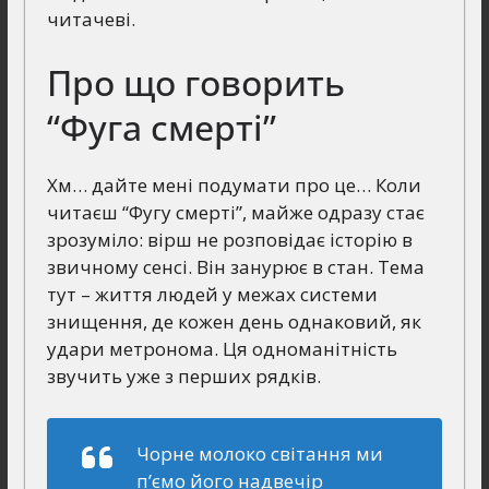
читачеві.
Про що говорить
“Фуга смерті”
Хм… дайте мені подумати про це… Коли
читаєш “Фугу смерті”, майже одразу стає
зрозуміло: вірш не розповідає історію в
звичному сенсі. Він занурює в стан. Тема
тут – життя людей у межах системи
знищення, де кожен день однаковий, як
удари метронома. Ця одноманітність
звучить уже з перших рядків.
Чорне молоко світання ми
п’ємо його надвечір