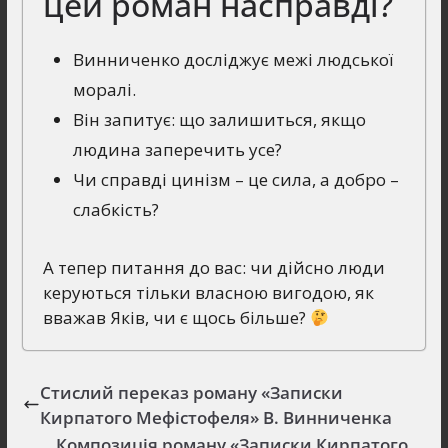
цей роман насправді?
Винниченко досліджує межі людської
моралі.
Він запитує: що залишиться, якщо
людина заперечить усе?
Чи справді цинізм – це сила, а добро –
слабкість?
А тепер питання до вас: чи дійсно люди
керуються тільки власною вигодою, як
вважав Яків, чи є щось більше?
Стислий переказ роману «Записки
Кирпатого Мефістофеля» В. Винниченка
Композиція роману «Записки Кирпатого