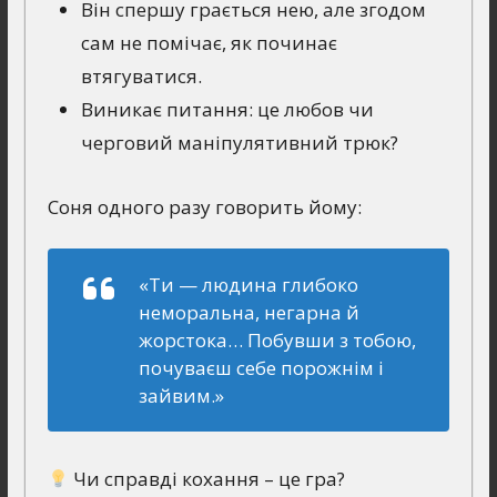
Він спершу грається нею, але згодом
сам не помічає, як починає
втягуватися.
Виникає питання: це любов чи
черговий маніпулятивний трюк?
Соня одного разу говорить йому:
«Ти — людина глибоко
неморальна, негарна й
жорстока… Побувши з тобою,
почуваєш себе порожнім і
зайвим.»
Чи справді кохання – це гра?