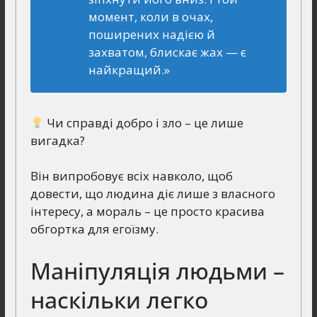
момент, коли в очах,
поширених надією й
захватом, блискає жах — є
найкращий.»
Чи справді добро і зло – це лише
вигадка?
Він випробовує всіх навколо, щоб
довести, що людина діє лише з власного
інтересу, а мораль – це просто красива
обгортка для егоїзму.
Маніпуляція людьми –
наскільки легко