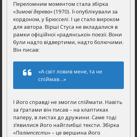
Переломним моментом стала збірка
«Зимові дерева»
(1970). Її опублікували за
кордоном, у Брюсселі. І це стало вироком
для автора. Вірші Стуса не вкладалися в
рамки офіційної «радянської» поезії. Вони
були надто відвертими, надто болючими.
Він писав:
«А світ ловив мене, та не
спіймав…»
І його справді не змогли спіймати. Навіть
за ґратами він писав – на клаптиках
паперу, в листах до дружини. Саме тоді
з’явилися його найглибші тексти. Збірка
«Палімпсести»
– це вершина його