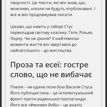
творчості. Це тексти, які він знав, що,
можливо, ніколи не будуть опубліковані. І
все ж він продовжував писати.
Цікаво, що навіть у таборі Стус
перекладав світову класику: Ґете, Рільке,
Лорку. Чи не іронія? У найтемніші
моменти життя він звертався до
найсвітлішого – до мистецтва.
Проза та есеї: гостре
слово, що не вибачає
Поезія – не єдине поле бою Василя Стуса.
Його публіцистика – це інтелектуальний
фронт проти радянської пропаганди.
Його есе
«Феномен доби»
– це аналіз