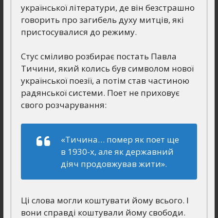
української літератури, де він безстрашно
говорить про загибель духу митців, які
пристосувалися до режиму.
Стус сміливо розбирає постать Павла
Тичини, який колись був символом нової
української поезії, а потім став частиною
радянської системи. Поет не приховує
свого розчарування:
«Тичина… помер як поет ще
в 1930-х, але як державний
діяч продовжував жити».
Ці слова могли коштувати йому всього. І
вони справді коштували йому свободи.