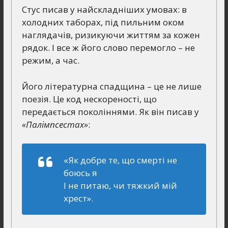
Стус писав у найскладніших умовах: в
холодних таборах, під пильним оком
наглядачів, ризикуючи життям за кожен
рядок. І все ж його слово перемогло – не
режим, а час.
Його літературна спадщина – це не лише
поезія. Це код нескореності, що
передається поколіннями. Як він писав у
«Палімпсестах»
:
«Як добре те, що смерті не
боюсь я
І не питаю, чи тяжкий мій
хрест».