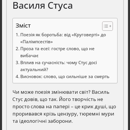
Василя Стуса
Зміст
Поезія як боротьба: від «Круговерті» до
«Палімпсестів»
Проза та есеї: гостре слово, що не
вибачає
Вплив на сучасність: чому Стус досі
актуальний?
Висновок: слово, що сильніше за смерть
Чи може поезія змінювати світ? Василь
Стус довів, що так. Його творчість не
просто слова на папері – це крик душі, що
проривався крізь цензуру, тюремні мури
та ідеологічні заборони.