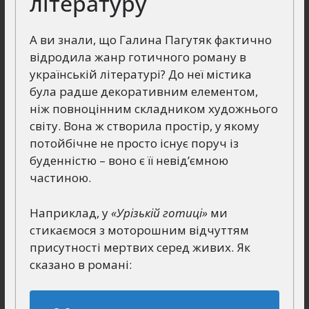
літературу
А ви знали, що Галина Пагутяк фактично
відродила жанр готичного роману в
українській літературі? До неї містика
була радше декоративним елементом,
ніж повноцінним складником художнього
світу. Вона ж створила простір, у якому
потойбічне не просто існує поруч із
буденністю – воно є її невід’ємною
частиною.
Наприклад, у
«Урізькій готиці»
ми
стикаємося з моторошним відчуттям
присутності мертвих серед живих. Як
сказано в романі: