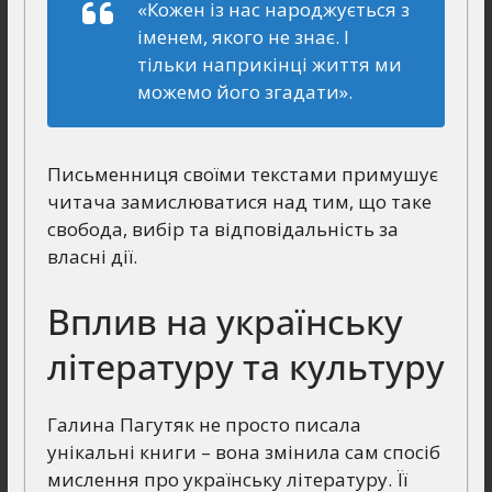
«Кожен із нас народжується з
іменем, якого не знає. І
тільки наприкінці життя ми
можемо його згадати».
Письменниця своїми текстами примушує
читача замислюватися над тим, що таке
свобода, вибір та відповідальність за
власні дії.
Вплив на українську
літературу та культуру
Галина Пагутяк не просто писала
унікальні книги – вона змінила сам спосіб
мислення про українську літературу. Її