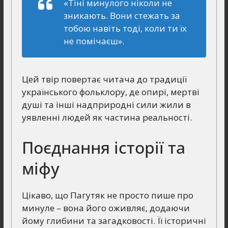
«Тіні минулого ніколи не
зникають. Вони стежать за
тобою навіть тоді, коли ти їх
не помічаєш».
Цей твір повертає читача до традиції
українського фольклору, де опирі, мертві
душі та інші надприродні сили жили в
уявленні людей як частина реальності.
Поєднання історії та
міфу
Цікаво, що Пагутяк не просто пише про
минуле – вона його оживляє, додаючи
йому глибини та загадковості. Її історичні