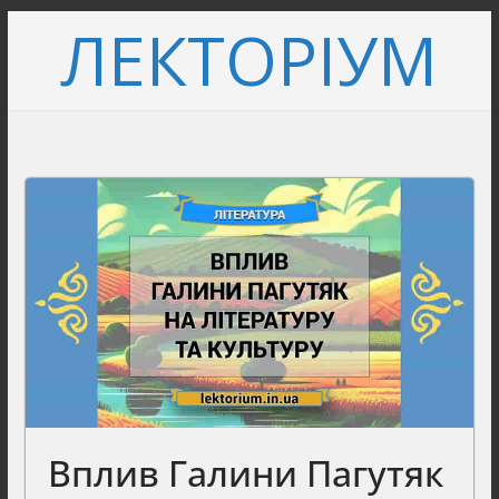
Перейти
ЛЕКТОРІУМ
до
вмісту
Вплив Галини Пагутяк