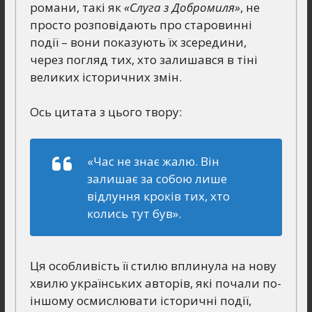
романи, такі як
«Слуга з Добромиля»
, не
просто розповідають про старовинні
події – вони показують їх зсередини,
через погляд тих, хто залишався в тіні
великих історичних змін.
Ось цитата з цього твору:
«Час не знає жалю. Він
залишає за собою лише
відлуння кроків тих, хто
колись тут був».
Ця особливість її стилю вплинула на нову
хвилю українських авторів, які почали по-
іншому осмислювати історичні події,