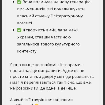
Вона вплинула на нову генерацію
письменників, які почали шукати
власний стиль у її літературному
всесвіті.
Її творчість вийшла за межі
України, ставши частиною
загальносвітового культурного
контексту.
Якщо ви ще не знайомі з її творами –
настав час це виправити. Адже це не
просто книги, а двері у світ, де реальність
і магія переплітаються так тісно, що вже
не розрізнити, де одне, а де інше.
А який із її творів вас зацікавив