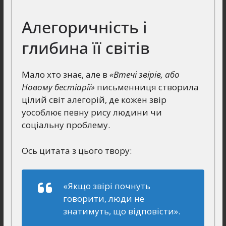
Алегоричність і
глибина її світів
Мало хто знає, але в
«Втечі звірів, або
Новому бестіарії»
письменниця створила
цілий світ алегорій, де кожен звір
уособлює певну рису людини чи
соціальну проблему.
Ось цитата з цього твору:
«Якщо звірі почнуть
говорити, люди не
знатимуть, що відповісти».