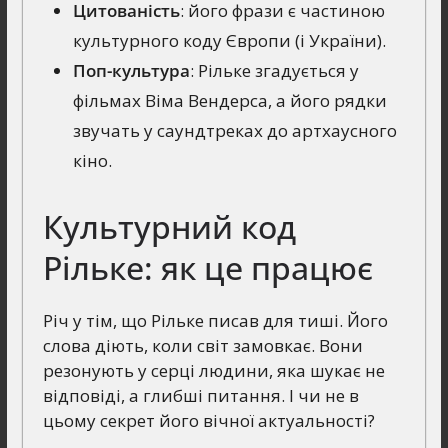
Цитованість
: його фрази є частиною
культурного коду Європи (і України).
Поп-культура
: Рільке згадується у
фільмах Віма Вендерса, а його рядки
звучать у саундтреках до артхаусного
кіно.
Культурний код
Рільке: як це працює
Річ у тім, що Рільке писав для тиші. Його
слова діють, коли світ замовкає. Вони
резонують у серці людини, яка шукає не
відповіді, а глибші питання. І чи не в
цьому секрет його вічної актуальності?