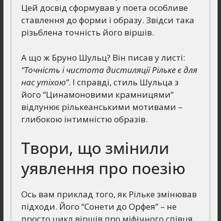
Цей досвід сформував у поета особливе
ставлення до форми і образу. Звідси така
різьблена точність його віршів.
А що ж Бруно Шульц? Він писав у листі:
“Точність і чистота дистиляції Рільке є для
нас утіхою”
. І справді, стиль Шульца з
його “Цинамоновими крамницями”
відлунює рількеанськими мотивами –
глибокою інтимністю образів.
Твори, що змінили
уявлення про поезію
Ось вам приклад того, як Рільке змінював
підходи. Його “Сонети до Орфея” – не
просто цикл віршів про міфічного співця.