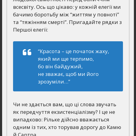
всесвіту. Ось що цікаво: у кожній елегії ми
бачимо боротьбу між “життям у повноті”
та “тяжінням смерті”. Пригадайте рядки з
Першої елегії:
“Красота – це початок жаху,
який ми ще терпимо,
бо він байдужий,
не зважає, щоб ми його
зрозуміли…”
Чи не здається вам, що ці слова звучать
як передчуття екзистенціалізму? І це не
випадково: Рільке дійсно вважається
одним із тих, хто торував дорогу до Камю
й Сартра.