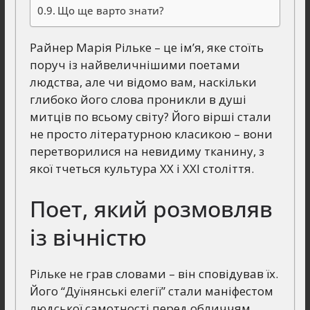
Що ще варто знати?
Райнер Марія Рільке – це ім’я, яке стоїть
поруч із найвеличнішими поетами
людства, але чи відомо вам, наскільки
глибоко його слова проникли в душі
митців по всьому світу? Його вірші стали
не просто літературною класикою – вони
перетворилися на невидиму тканину, з
якої тчеться культура ХХ і ХХІ століття.
Поет, який розмовляв
із вічністю
Рільке не грав словами – він сповідував їх.
Його “Дуїнянські елегії” стали маніфестом
людської самотності перед обличчям