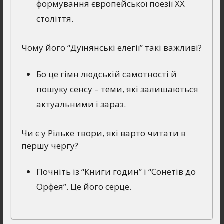
формування європейської поезії ХХ
століття.
Чому його “Дуїнянські елегії” такі важливі?
Бо це гімн людській самотності й
пошуку сенсу – теми, які залишаються
актуальними і зараз.
Чи є у Рільке твори, які варто читати в
першу чергу?
Почніть із “Книги годин” і “Сонетів до
Орфея”. Це його серце.