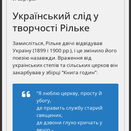
Український слід у
творчості Рільке
Замисліться, Рільке двічі відвідував
Україну (1899 і 1900 рр.), і це змінило його
поезію назавжди. Враження від
українських степів та сільських церков він
закарбував у збірці “Книга годин”:
“Я люблю церкву, просту й
убогу,
де править службу старий
священик,
де дзвони глухо кричать у
вечір –