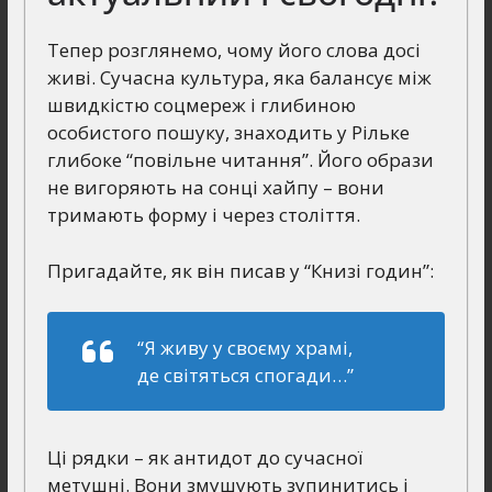
Тепер розглянемо, чому його слова досі
живі. Сучасна культура, яка балансує між
швидкістю соцмереж і глибиною
особистого пошуку, знаходить у Рільке
глибоке “повільне читання”. Його образи
не вигоряють на сонці хайпу – вони
тримають форму і через століття.
Пригадайте, як він писав у “Книзі годин”:
“Я живу у своєму храмі,
де світяться спогади…”
Ці рядки – як антидот до сучасної
метушні. Вони змушують зупинитись і