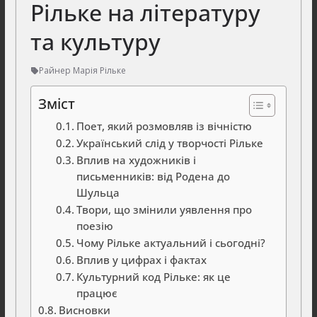
Рільке на літературу
та культуру
Райнер Марія Рільке
Зміст
Поет, який розмовляв із вічністю
Український слід у творчості Рільке
Вплив на художників і
письменників: від Родена до
Шульца
Твори, що змінили уявлення про
поезію
Чому Рільке актуальний і сьогодні?
Вплив у цифрах і фактах
Культурний код Рільке: як це
працює
Висновки