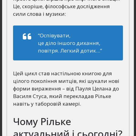
Це, скоріше, філософське дослідження
сили слова і музики:
“Оспівувати,
це діло іншого дихання,
повітря. Легкий дотик…”
Цей цикл став настільною книгою для
цілого покоління митців, які шукали нові
форми вираження – від Пауля Целана до
Василя Стуса, який перекладав Рільке
навіть у таборовій камері.
Чому Рільке
актуальний і сьогодні?