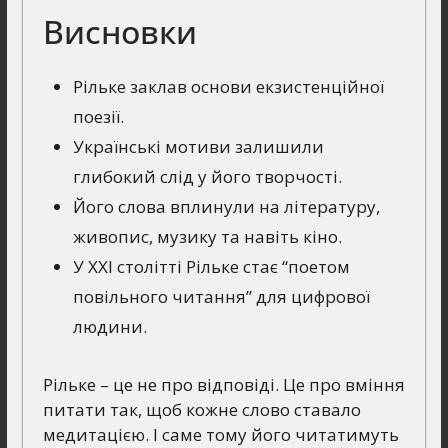
Висновки
Рільке заклав основи екзистенційної
поезії.
Українські мотиви залишили
глибокий слід у його творчості.
Його слова вплинули на літературу,
живопис, музику та навіть кіно.
У XXI столітті Рільке стає “поетом
повільного читання” для цифрової
людини.
Рільке – це не про відповіді. Це про вміння
питати так, щоб кожне слово ставало
медитацією. І саме тому його читатимуть