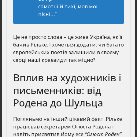
самотні й тихі, мов мої
пісні…”
Це не просто слова – це жива Україна, як її
бачив Рільке. І хочеться додати: чи багато
європейських поетів залишили в своєму
серці наші краєвиди так міцно?
Вплив на художників і
письменників: від
Родена до Шульца
Погляньмо на інший цікавий факт. Рільке
працював секретарем Огюста Родена і
навіть присвятив йому есе
“Огюст Роден”
.