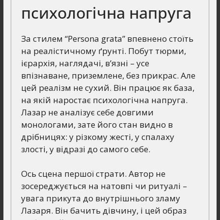
психологічна напруга
За стилем “Persona grata” впевнено стоїть
на реалістичному ґрунті. Побут тюрми,
ієрархія, наглядачі, в’язні – усе
впізнаване, приземлене, без прикрас. Але
цей реалізм не сухий. Він працює як база,
на якій наростає психологічна напруга.
Лазар не аналізує себе довгими
монологами, зате його стан видно в
дрібницях: у різкому жесті, у спалаху
злості, у відразі до самого себе.
Ось сцена першої страти. Автор не
зосереджується на натовпі чи ритуалі –
увага прикута до внутрішнього зламу
Лазаря. Він бачить дівчину, і цей образ