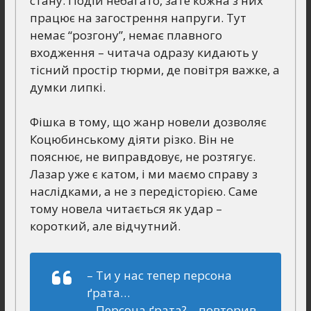
стану. Подій небагато, зате кожна з них
працює на загострення напруги. Тут
немає “розгону”, немає плавного
входження – читача одразу кидають у
тісний простір тюрми, де повітря важке, а
думки липкі.
Фішка в тому, що жанр новели дозволяє
Коцюбинському діяти різко. Він не
пояснює, не виправдовує, не розтягує.
Лазар уже є катом, і ми маємо справу з
наслідками, а не з передісторією. Саме
тому новела читається як удар –
короткий, але відчутний.
– Ти у нас тепер персона
ґрата…
– Персона ґрата? – повторив