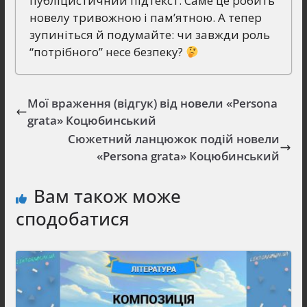
публіцистичний підтекст. Саме це робить
новелу тривожною і пам’ятною. А тепер
зупиніться й подумайте: чи завжди роль
“потрібного” несе безпеку?
Мої враження (відгук) від новели «Persona
grata» Коцюбинський
Сюжетний ланцюжок подій новели
«Persona grata» Коцюбинський
Вам також може
сподобатися