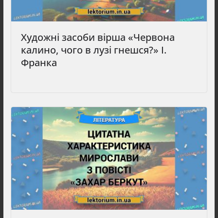
Художні засоби вірша «Червона
калино, чого в лузi гнешся?» І.
Франка