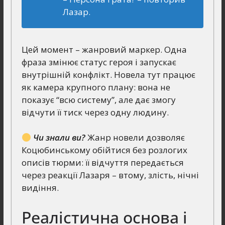
Лазар.
Цей момент – жанровий маркер. Одна
фраза змінює статус героя і запускає
внутрішній конфлікт. Новела тут працює
як камера крупного плану: вона не
показує “всю систему”, але дає змогу
відчути її тиск через одну людину.
Чи знали ви?
Жанр новели дозволяє
Коцюбинському обійтися без розлогих
описів тюрми: її відчуття передається
через реакції Лазаря – втому, злість, нічні
видіння.
Реалістична основа і