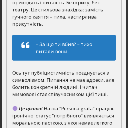
приходять і питають. Без крику, без
театру. Це стильова знахідка: замість
гучного каяття – тиха, настирлива
присутність.
– За що ти вбив? – тихо
питали вони.
Ось тут публіцистичність поєднується з
символізмом. Питання не має адреси, але
болить конкретній людині. І читач
мимоволі стає співучасником цієї тиші.
Це цікаво!
Назва “Persona grata” працює
іронічно: статус “потрібного” виявляється
моральною пасткою, з якої немає легкого