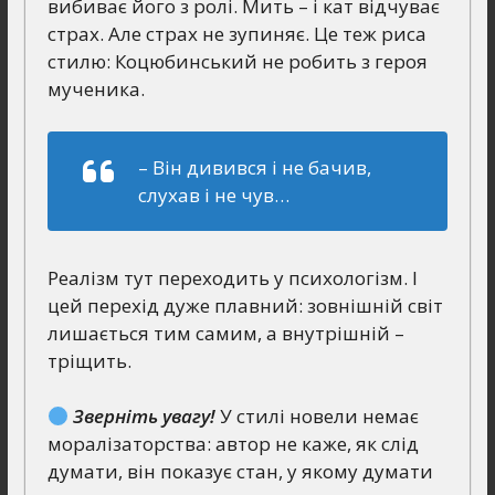
вибиває його з ролі. Мить – і кат відчуває
страх. Але страх не зупиняє. Це теж риса
стилю: Коцюбинський не робить з героя
мученика.
– Він дивився і не бачив,
слухав і не чув…
Реалізм тут переходить у психологізм. І
цей перехід дуже плавний: зовнішній світ
лишається тим самим, а внутрішній –
тріщить.
Зверніть увагу!
У стилі новели немає
моралізаторства: автор не каже, як слід
думати, він показує стан, у якому думати