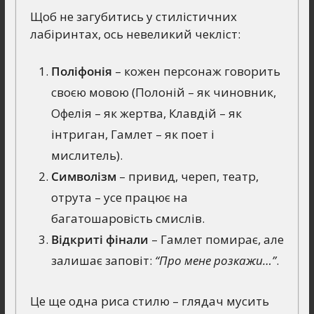
Щоб не загубитись у стилістичних
лабіринтах, ось невеликий чекліст:
Поліфонія
– кожен персонаж говорить
своєю мовою (Полоній – як чиновник,
Офелія – як жертва, Клавдій – як
інтриган, Гамлет – як поет і
мислитель).
Символізм
– привид, череп, театр,
отрута – усе працює на
багатошаровість смислів.
Відкриті фінали
– Гамлет помирає, але
залишає заповіт:
“Про мене розкажи…”
.
Це ще одна риса стилю – глядач мусить