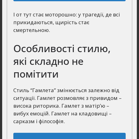
І от тут стає моторошно: у трагедії, де всі
прикидаються, щирість стає
смертельною.
Особливості стилю,
які складно не
помітити
Стиль “Гамлета” змінюється залежно від
ситуації. Гамлет розмовляє з привидом –
висока риторика. Гамлет з матір’ю –
вибух емоцій. Гамлет на кладовищі –
сарказм і філософія.