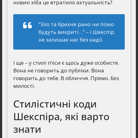
новин хіба це втратило актуальність?
“Зло та брехня рано чи пізно
будуть викриті…”
– і Шекспір
не залишає нас без надії.
І ще – у стилі п’єси є щось дуже особисте.
Вона не говорить до публіки. Вона
говорить до тебе. В обличчя. Прямо. Без
милості.
Стилістичні коди
Шекспіра, які варто
знати