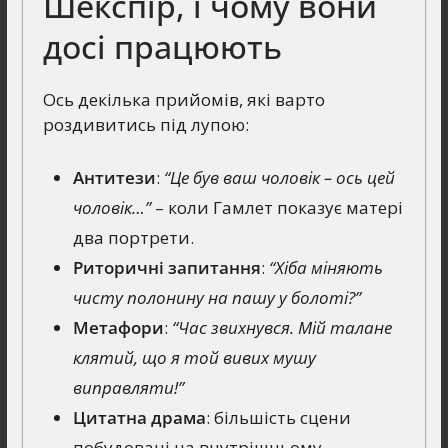
Шекспір, і чому вони
досі працюють
Ось декілька прийомів, які варто
роздивитись під лупою:
Антитези
:
“Це був ваш чоловік – ось цей
чоловік…”
– коли Гамлет показує матері
два портрети.
Риторичні запитання
:
“Хіба міняють
чисту полонину на пашу у болоті?”
Метафори
:
“Час звихнувся. Мій талане
клятий, що я той вивих мушу
виправляти!”
Цитатна драма
: більшість сцени
побудовані на внутрішньому