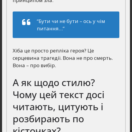
принципом зла.
“Бути чи не бути – ось у чім
питання…”
Хіба це просто репліка героя? Це
серцевина трагедії. Вона не про смерть.
Вона – про вибір.
А як щодо стилю?
Чому цей текст досі
читають, цитують і
розбирають по
кісточках?