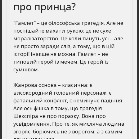
про принца?
“Гамлет” – це філософська трагедія. Але не
поспішайте махати рукою: це не сухе
моралізаторство. Це коли гинуть усі – але
не просто заради сліз, а тому, що в цій
історії інакше не можна. Гамлет – не
типовий герой із мечем. Це герой із
сумнівом.
Жанрова основа – класична: є
високородний головний персонаж, є
фатальний конфлікт, є неминуче падіння.
Але ось фішка в тому, що трагедія
Шекспіра не про поразку. Вона про
усвідомлення. Про те, як мисляча людина
згоряє, борючись не з ворогом, а з самим