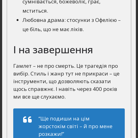
сумнівається, божеволіє, грає,
мститься.
Любовна драма: стосунки з Офелією –
це біль, що не має ліків.
І на завершення
Гамлет – не про смерть. Це трагедія про
вибір. Стиль і жанр тут не прикраси – це
інструменти, що дозволяють сказати
щось справжнє. І навіть через 400 років
ми все ще слухаємо.
“Ще подиши на цім
жорстокім світі – й про мене
розкажи!”