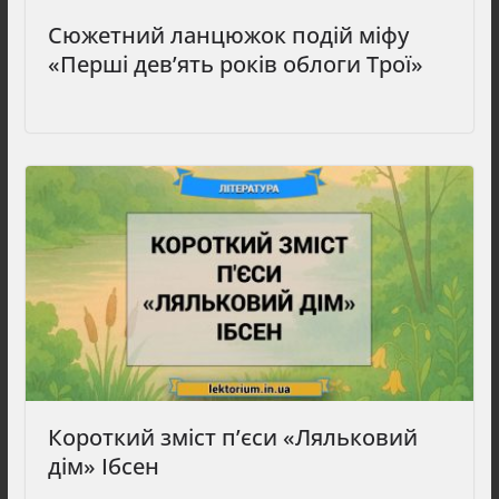
Сюжетний ланцюжок подій міфу
«Перші дев’ять років облоги Трої»
Короткий зміст п’єси «Ляльковий
дім» Ібсен