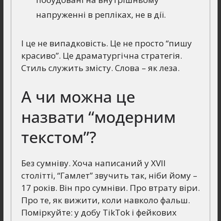
напруженні в репліках, не в дії.
І це не випадковість. Це не просто “пишу
красиво”. Це драматургічна стратегія.
Стиль служить змісту. Слова – як леза.
А чи можна це
назвати “модерним
текстом”?
Без сумніву. Хоча написаний у XVII
столітті, “Гамлет” звучить так, ніби йому –
17 років. Він про сумніви. Про втрату віри.
Про те, як вижити, коли навколо фальш.
Поміркуйте: у добу TikTok і фейкових