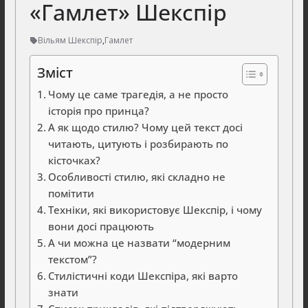
«Гамлет» Шекспір
Вільям Шекспір
,
Гамлет
Зміст
Чому це саме трагедія, а не просто
історія про принца?
А як щодо стилю? Чому цей текст досі
читають, цитують і розбирають по
кісточках?
Особливості стилю, які складно не
помітити
Техніки, які використовує Шекспір, і чому
вони досі працюють
А чи можна це назвати “модерним
текстом”?
Стилістичні коди Шекспіра, які варто
знати