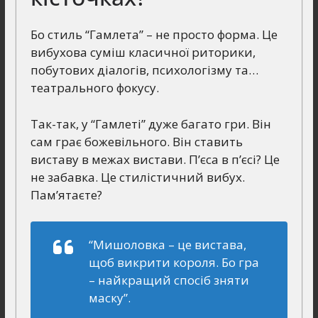
Бо стиль “Гамлета” – не просто форма. Це
вибухова суміш класичної риторики,
побутових діалогів, психологізму та…
театрального фокусу.
Так-так, у “Гамлеті” дуже багато гри. Він
сам грає божевільного. Він ставить
виставу в межах вистави. П’єса в п’єсі? Це
не забавка. Це стилістичний вибух.
Пам’ятаєте?
“Мишоловка – це вистава,
щоб викрити короля. Бо гра
– найкращий спосіб зняти
маску”
.