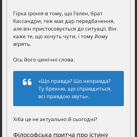
Гірка іронія в тому, що Гелен, брат
Кассандри, теж має дар передбачення,
але він пристосовується до ситуації. Він
каже те, що хочуть чути, і тому йому
вірять.
Ось його цинічні слова:
«Що правда? Що неправда?
Ту брехню, що справдиться,
всі правдою звуть».
Хіба це не актуально й сьогодні?
Філософська притча про істину