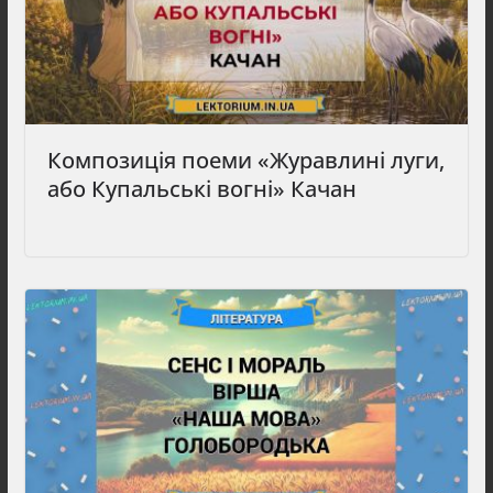
Композиція поеми «Журавлині луги,
або Купальські вогні» Качан