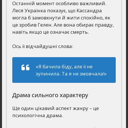
Останній момент особливо важливий.
Леся Українка показує, що Кассандра
могла б замовкнути й жити спокійно, як
це зробив Гелен. Але вона обирає правду,
навіть якщо це означає смерть.
Ось її відчайдушні слова:
«Я бачила біду, але її не
зупинила. Та я не змовчала!»
Драма сильного характеру
Ще один цікавий аспект жанру – це
психологічна драма.