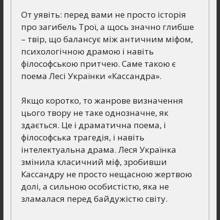
От уявіть: перед вами не просто історія
про загибель Трої, а щось значно глибше
– твір, що балансує між античним міфом,
психологічною драмою і навіть
філософською притчею. Саме такою є
поема Лесі Українки «Кассандра».
Якщо коротко, то жанрове визначення
цього твору не таке однозначне, як
здається. Це і драматична поема, і
філософська трагедія, і навіть
інтелектуальна драма. Леся Українка
змінила класичний міф, зробивши
Кассандру не просто нещасною жертвою
долі, а сильною особистістю, яка не
зламалася перед байдужістю світу.