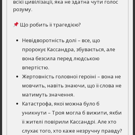
всієї цивілізації, яка не здатна чути голос
розуму.
Що робить її трагедією?
Невідворотність долі – все, що
пророкує Кассандра, збувається, але
вона безсила перед людською
впертістю.
Жертовність головної героїні – вона не
мовчить, навіть знаючи, що її слова не
матимуть значення.
Катастрофа, якої можна було б
уникнути – Троя могла б вижити, якби
її жителі повірили Кассандрі. Але хто
слухає того, хто каже незручну правду?