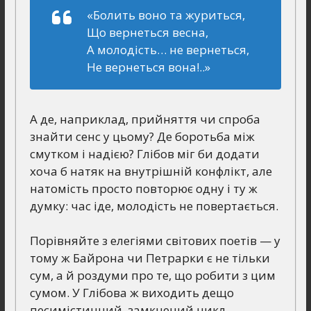
«Болить воно та журиться,
Що вернеться весна,
А молодість… не вернеться,
Не вернеться вона!..»
А де, наприклад, прийняття чи спроба
знайти сенс у цьому? Де боротьба між
смутком і надією? Глібов міг би додати
хоча б натяк на внутрішній конфлікт, але
натомість просто повторює одну і ту ж
думку: час іде, молодість не повертається.
Порівняйте з елегіями світових поетів — у
тому ж Байрона чи Петрарки є не тільки
сум, а й роздуми про те, що робити з цим
сумом. У Глібова ж виходить дещо
песимістичний, замкнений цикл.