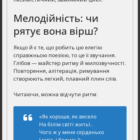
Мелодійність: чи
рятує вона вірш?
Якщо й є те, що робить цю елегію
справжньою поезією, то це її звучання.
Глібов — майстер ритму й милозвучності.
Повторення, алітерація, римування
створюють легкий, плавний плин слів.
Читаючи, можна відчути ритм:
«Як хороше, як весело
На білім світі жить!..
Чого ж у мене серденько
І мліє, і болить?»