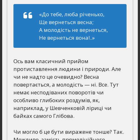
«До тебе, люба річенько,
Ще вернеться весна;
А молодість не вернеться,
Не вернеться вона!..»
Ось вам класичний прийом
протиставлення людини і природи. Але
чи не надто це очевидно? Весна
повертається, а молодість — ні. Все. Тут
немає несподіваних поворотів чи
особливо глибоких роздумів, як,
наприклад, у Шевченковій ліриці чи
байках самого Глібова.
Чи могло б це бути виражене тонше? Так.
Можливо, замість прямолінійного