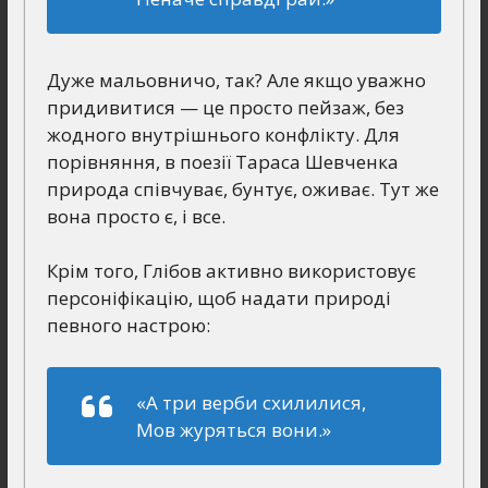
Дуже мальовничо, так? Але якщо уважно
придивитися — це просто пейзаж, без
жодного внутрішнього конфлікту. Для
порівняння, в поезії Тараса Шевченка
природа співчуває, бунтує, оживає. Тут же
вона просто є, і все.
Крім того, Глібов активно використовує
персоніфікацію, щоб надати природі
певного настрою:
«А три верби схилилися,
Мов журяться вони.»