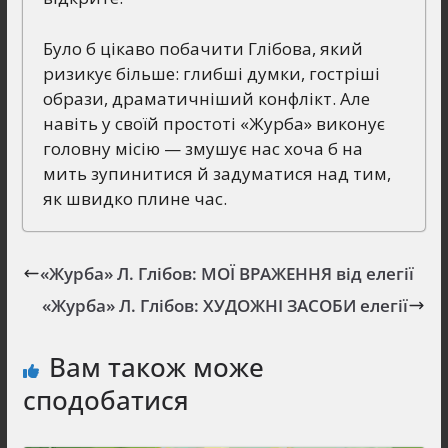
Було б цікаво побачити Глібова, який
ризикує більше: глибші думки, гостріші
образи, драматичніший конфлікт. Але
навіть у своїй простоті «Журба» виконує
головну місію — змушує нас хоча б на
мить зупинитися й задуматися над тим,
як швидко плине час.
«Журба» Л. Глібов: МОЇ ВРАЖЕННЯ від елегії
«Журба» Л. Глібов: ХУДОЖНІ ЗАСОБИ елегії
Вам також може
сподобатися