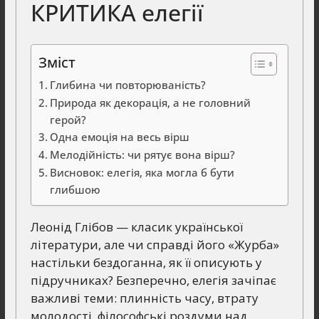
КРИТИКА елегії
Зміст
Глибина чи повторюваність?
Природа як декорація, а не головний
герой?
Одна емоція на весь вірш
Мелодійність: чи рятує вона вірш?
Висновок: елегія, яка могла б бути
глибшою
Леонід Глібов — класик української
літератури, але чи справді його «Журба»
настільки бездоганна, як її описують у
підручниках? Безперечно, елегія зачіпає
важливі теми: плинність часу, втрату
молодості, філософські роздуми над