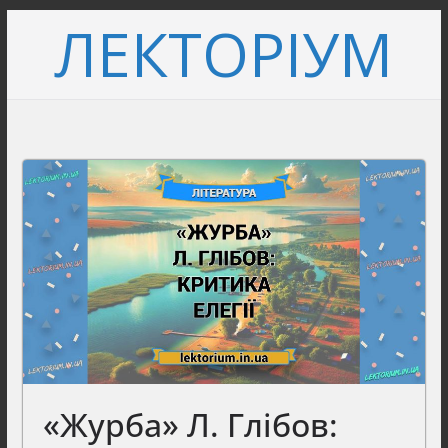
Перейти
ЛЕКТОРІУМ
до
вмісту
«Журба» Л. Глібов: