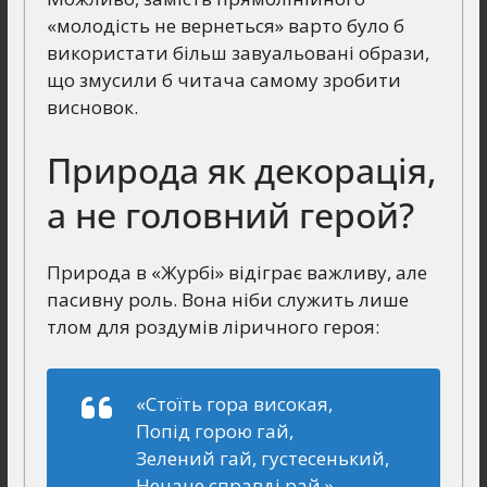
«молодість не вернеться» варто було б
використати більш завуальовані образи,
що змусили б читача самому зробити
висновок.
Природа як декорація,
а не головний герой?
Природа в «Журбі» відіграє важливу, але
пасивну роль. Вона ніби служить лише
тлом для роздумів ліричного героя:
«Стоїть гора високая,
Попід горою гай,
Зелений гай, густесенький,
Неначе справді рай.»