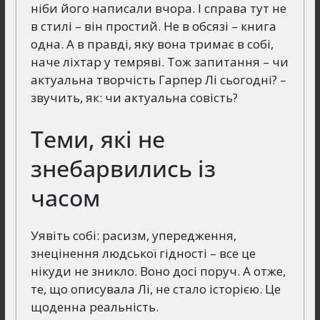
ніби його написали вчора. І справа тут не
в стилі – він простий. Не в обсязі – книга
одна. А в правді, яку вона тримає в собі,
наче ліхтар у темряві. Тож запитання – чи
актуальна творчість Гарпер Лі сьогодні? –
звучить, як: чи актуальна совість?
Теми, які не
знебарвились із
часом
Уявіть собі: расизм, упередження,
знецінення людської гідності – все це
нікуди не зникло. Воно досі поруч. А отже,
те, що описувала Лі, не стало історією. Це
щоденна реальність.