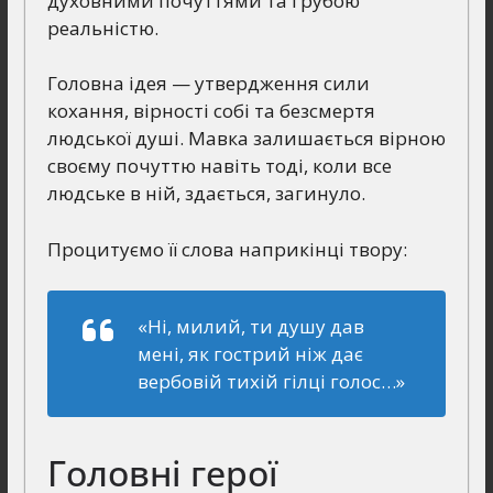
духовними почуттями та грубою
реальністю.
Головна ідея — утвердження сили
кохання, вірності собі та безсмертя
людської душі. Мавка залишається вірною
своєму почуттю навіть тоді, коли все
людське в ній, здається, загинуло.
Процитуємо її слова наприкінці твору:
«Ні, милий, ти душу дав
мені, як гострий ніж дає
вербовій тихій гілці голос…»
Головні герої