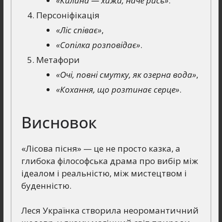
«Килина — хижа, наче рись»
.
Персоніфікація
«Ліс співає»
,
«Сопілка розповідає»
.
Метафори
«Очі, повні смутку, як озерна вода»
,
«Кохання, що розтинає серце»
.
Висновок
«Лісова пісня» — це не просто казка, а
глибока філософська драма про вибір між
ідеалом і реальністю, між мистецтвом і
буденністю.
Леся Українка створила неоромантичний