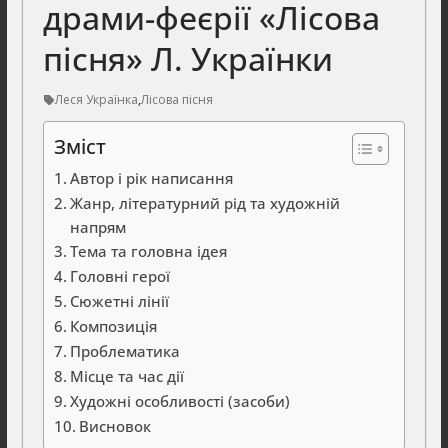
драми-феєрії «Лісова
пісня» Л. Українки
Леся Українка
,
Лісова пісня
Зміст
Автор і рік написання
Жанр, літературний рід та художній
напрям
Тема та головна ідея
Головні герої
Сюжетні лінії
Композиція
Проблематика
Місце та час дії
Художні особливості (засоби)
Висновок