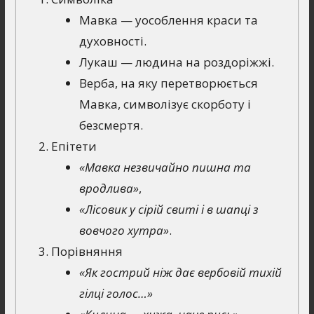
Мавка — уособлення краси та
духовності.
Лукаш — людина на роздоріжжі.
Верба, на яку перетворюється
Мавка, символізує скорботу і
безсмертя.
Епітети
«Мавка незвичайно пишна та
вродлива»
,
«Лісовик у сірій свиті і в шапці з
вовчого хутра»
.
Порівняння
«Як гострий ніж дає вербовій тихій
гілці голос…»