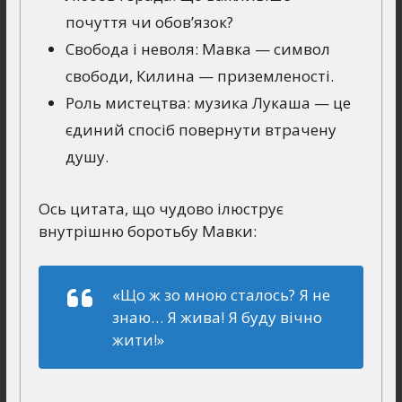
почуття чи обов’язок?
Свобода і неволя: Мавка — символ
свободи, Килина — приземленості.
Роль мистецтва: музика Лукаша — це
єдиний спосіб повернути втрачену
душу.
Ось цитата, що чудово ілюструє
внутрішню боротьбу Мавки:
«Що ж зо мною сталось? Я не
знаю… Я жива! Я буду вічно
жити!»