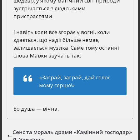
шедевр, у якому магічний світ природи
зустрічається з людськими
пристрастями.
І навіть коли все згорає у вогні, коли
здається, що надії більше немає,
залишається музика. Саме тому останні
слова Мавки звучать так:
«Заграй, заграй, дай голос
мому серцю!»
Бо душа — вічна.
Сенс та мораль драми «Камінний господар»
Л. Українки