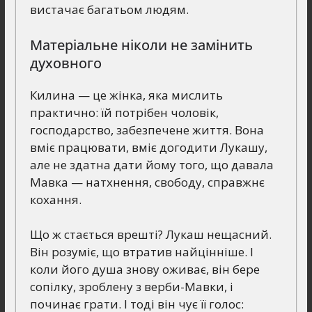
вистачає багатьом людям.
Матеріальне ніколи не замінить
духовного
Килина — це жінка, яка мислить
практично: їй потрібен чоловік,
господарство, забезпечене життя. Вона
вміє працювати, вміє догодити Лукашу,
але не здатна дати йому того, що давала
Мавка — натхнення, свободу, справжнє
кохання.
Що ж стається врешті? Лукаш нещасний.
Він розуміє, що втратив найцінніше. І
коли його душа знову оживає, він бере
сопілку, зроблену з верби-Мавки, і
починає грати. І тоді він чує її голос: