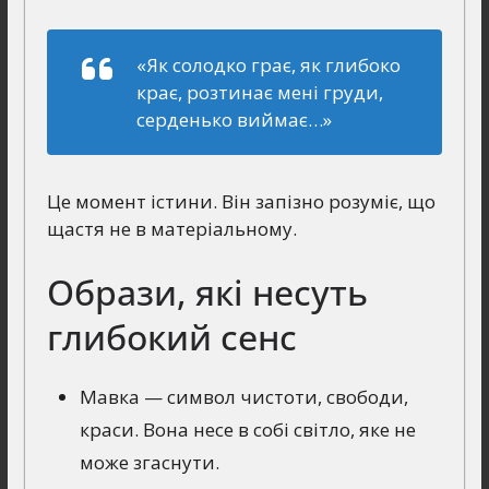
«Як солодко грає, як глибоко
крає, розтинає мені груди,
серденько виймає…»
Це момент істини. Він запізно розуміє, що
щастя не в матеріальному.
Образи, які несуть
глибокий сенс
Мавка — символ чистоти, свободи,
краси. Вона несе в собі світло, яке не
може згаснути.