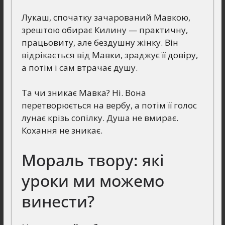
Лукаш, спочатку зачарований Мавкою,
зрештою обирає Килину — практичну,
працьовиту, але бездушну жінку. Він
відрікається від Мавки, зраджує її довіру,
а потім і сам втрачає душу.
Та чи зникає Мавка? Ні. Вона
перетворюється на вербу, а потім її голос
лунає крізь сопілку. Душа не вмирає.
Кохання не зникає.
Мораль твору: які
уроки ми можемо
винести?