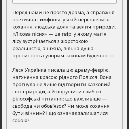
Перед нами не просто драма, а справжня
поетична симфонія, у якій переплелися
кохання, людська доля та велич природи.
«Лісова пісня» — це твір, у якому магія
лісу зустрічається з жорстокою
реальністю, а ніжна, вільна душа
протистоїть суворим законам буденності.
Леся Українка писала цю драму-феєрію,
натхненна красою рідного Полісся. Вона
прагнула не лише відтворити казковий
світ природи, а й порушити глибокі
філософські питання: що важливіше —
свобода чи обов’язок? Чи може кохання
бути вічним? І що означає залишатися
собою?