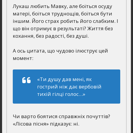
Лукаш любить Мавку, але боїться осуду
матері, боїться труднощів, боїться бути
іншим. Його страх робить його слабким. І
що він отримує в результаті? Життя без
кохання, без радості, без душі.
А ось цитата, що чудово ілюструє цей
момент:
«Ти душу дав мені, як
гострий ніж дає вербовій
тихій гілці голос…»
Чи варто боятися справжніх почуттів?
«Лісова пісня» підказує: ні.