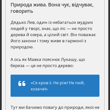
Природа жива. Вона чує, відчуває,
говорить
Дядько Лев, один із небагатьох мудрих
людей у творі, знає, що ліс — не просто
дерева й озера, а цілий світ. Він поважає
його закони і тому живе в гармонії з
природою.
А ось як Мавка пояснює Лукашу, що
береза — це не просто дерево:
«Се кров її. Не ріж! Не пий,
козаче!»
Тут ми бачимо повагу до природи, якої не