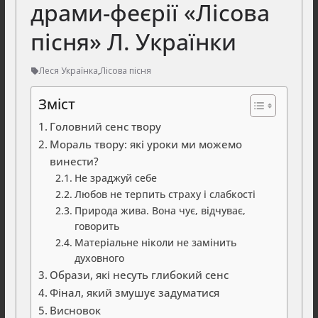
драми-феєрії «Лісова
пісня» Л. Українки
Леся Українка
,
Лісова пісня
Зміст
Головний сенс твору
Мораль твору: які уроки ми можемо
винести?
Не зраджуй себе
Любов не терпить страху і слабкості
Природа жива. Вона чує, відчуває,
говорить
Матеріальне ніколи не замінить
духовного
Образи, які несуть глибокий сенс
Фінал, який змушує задуматися
Висновок