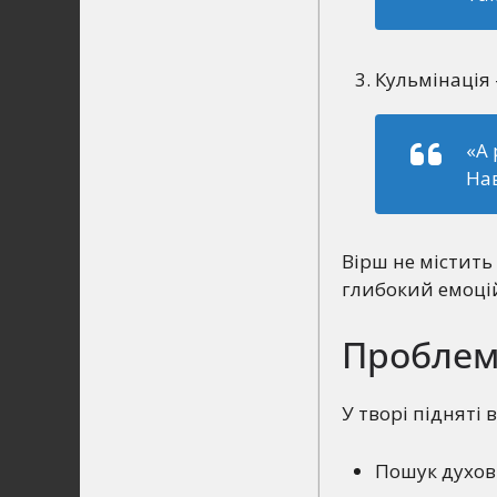
Кульмінація 
«А 
Нав
Вірш не містить
глибокий емоцій
Проблем
У творі підняті
Пошук духовн