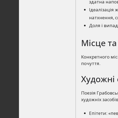
здатна напо
Ідеалізація 
натхнення, 
Доля і випад
Місце та 
Конкретного місц
почуття.
Художні 
Поезія Грабовсь
художніх засобів
Епітети: «пе