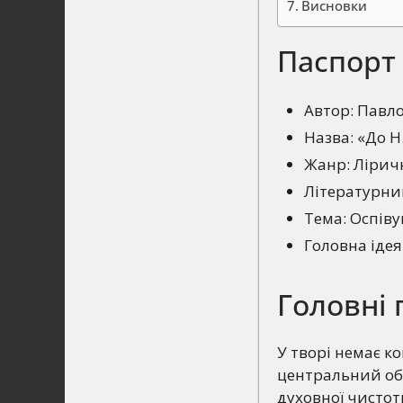
Висновки
Паспорт
Автор: Павл
Назва: «До Н.
Жанр: Лірич
Літературний
Тема: Оспіву
Головна ідея
Головні 
У творі немає к
центральний обр
духовної чистот