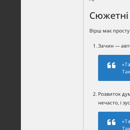
Сюжетні 
Вірш має просту
Зачин — авто
«Та
Так
Розвиток ду
нечасто, і з
«Та
Та