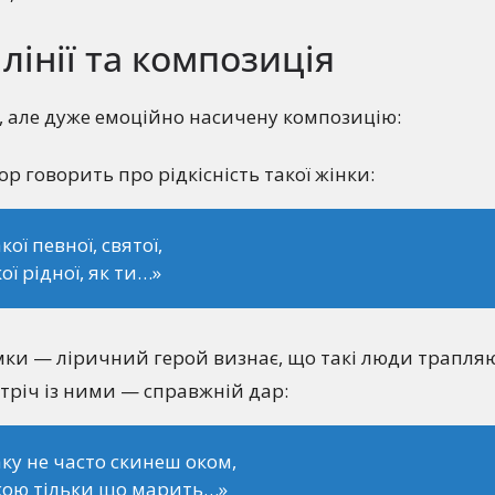
лінії та композиція
, але дуже емоційно насичену композицію:
р говорить про рідкісність такої жінки:
кої певної, святої,
ої рідної, як ти…»
мки — ліричний герой визнає, що такі люди трапля
устріч із ними — справжній дар:
ку не часто скинеш оком,
кою тільки що марить…»