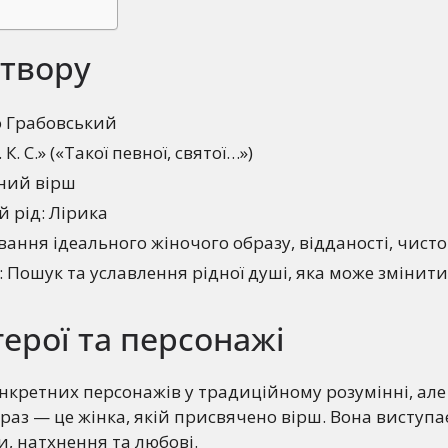
 твору
о Грабовський
 К. С.» («Такої певної, святої…»)
ний вірш
 рід: Лірика
вання ідеального жіночого образу, відданості, чист
: Пошук та уславлення рідної душі, яка може змінит
герої та персонажі
онкретних персонажів у традиційному розумінні, але
аз — це жінка, якій присвячено вірш. Вона виступа
и, натхнення та любові.