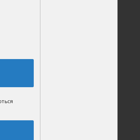
ються