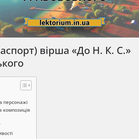
паспорт) вірша «До Н. К. С.»
ького
та персонажі
та композиція
ї
ивості