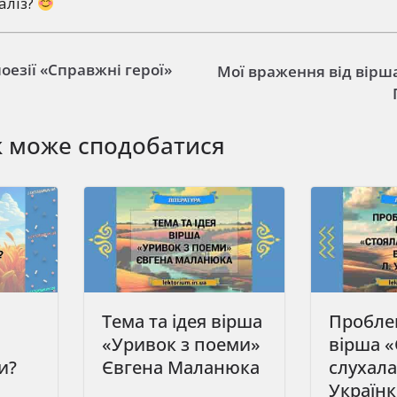
аліз?
оезії «Справжні герої»
Мої враження від вірша 
ж може сподобатися
Тема та ідея вірша
Пробле
«Уривок з поеми»
вірша «
и?
Євгена Маланюка
слухала
Україн