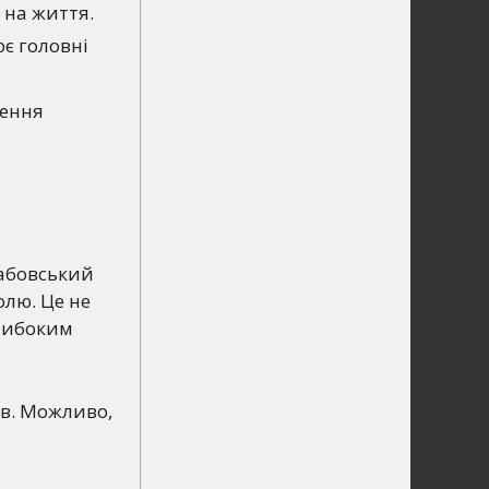
 на життя.
ює головні
лення
рабовський
олю. Це не
глибоким
ів. Можливо,