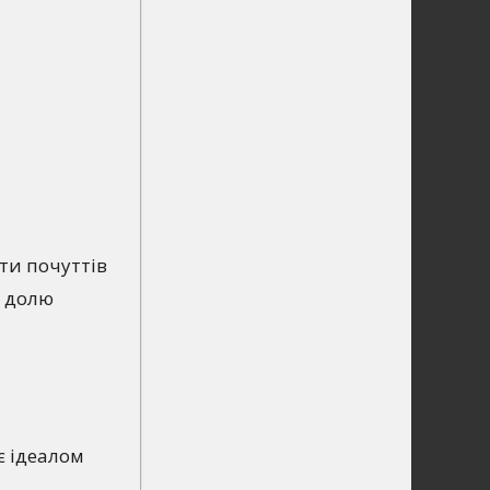
оти почуттів
и долю
є ідеалом