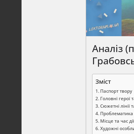
Аналіз (
Грабовс
Зміст
Паспорт твору
Головні герої 
Сюжетні лінії 
Проблематика
Місце та час ді
Художні особл