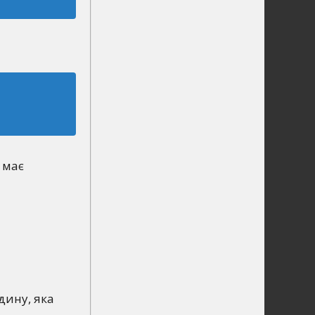
 має
дину, яка