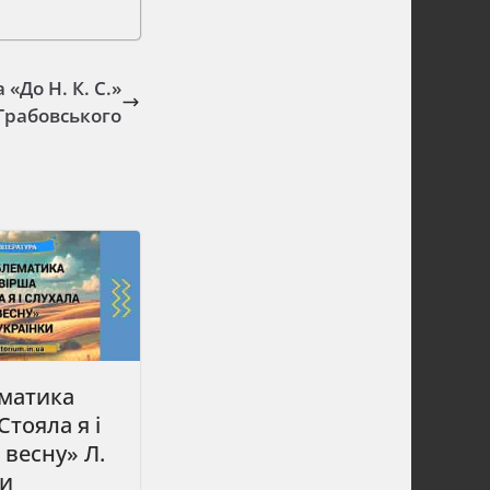
«До Н. К. С.»
Грабовського
матика
Стояла я і
 весну» Л.
ки