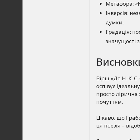
Метафора: «
Інверсія: не
думки.
Градація: по
значущості з
Висновк
Вірш «До Н. К. С
оспівує ідеальну
просто лірична 
почуттям.
Цікаво, що Грабо
ця поезія – від