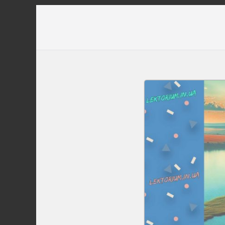
Перейти
до
вмісту