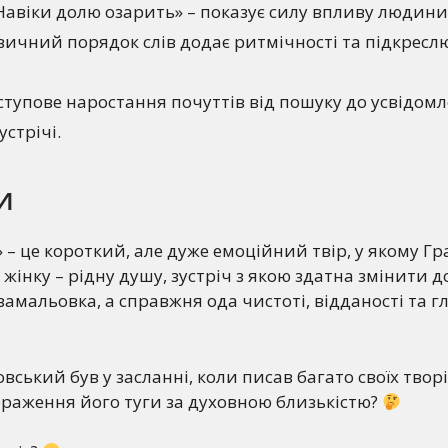
Навіки долю озарить» – показує силу впливу людини
звичний порядок слів додає ритмічності та підкресл
ступове наростання почуттів від пошуку до усвідом
устрічі.
и
.» – це короткий, але дуже емоційний твір, у якому Г
 жінку – рідну душу, зустріч з якою здатна змінити д
замальовка, а справжня ода чистоті, відданості та 
вський був у засланні, коли писав багато своїх твор
ображення його туги за духовною близькістю?