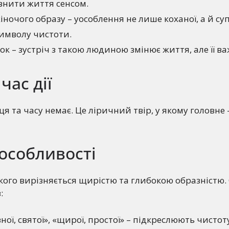
внити життя сенсом.
жіночого образу – уособлення не лише коханої, а й су
символу чистоти.
ок – зустріч з такою людиною змінює життя, але її в
час дії
я та часу немає. Це ліричний твір, у якому головне –
особливості
кого вирізняється щирістю та глибокою образністю.
:
вної, святої», «щирої, простої» – підкреслюють чистот