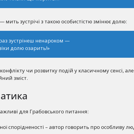
— мить зустрічі з такою особистістю змінює долю:
раз зустрінеш ненароком —
іки долю озарить!»
 конфлікту чи розвитку подій у класичному сенсі, але
ний зміст.
атика
 важливі для Грабовського питання:
ої спорідненості – автор говорить про особливу лю