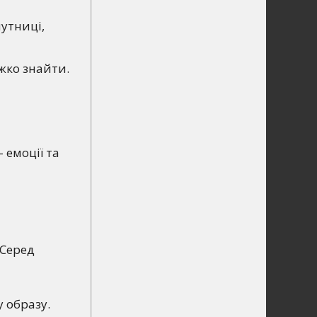
путниці,
ажко знайти.
 емоції та
 Серед
у образу.