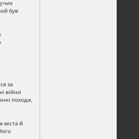
кучих
рий був
м
о
ся за
ні війни
енні походи,
е міста й
його