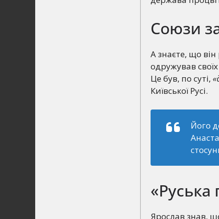
Союзи за
А знаєте, що ві
одружував своїх
Це був, по суті,
«
Київської Русі.
Його д
Анаста
стосун
«Руська 
Ярослав знав, щ