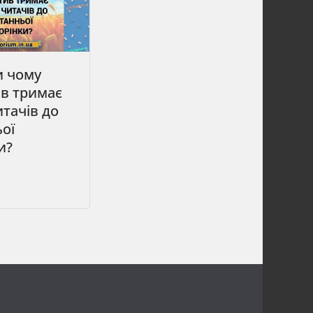
и чому
ив тримає
итачів до
ої
и?