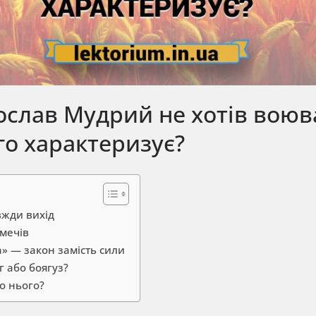
ослав Мудрий не хотів воюв
го характеризує?
вжди вихід
 мечів
» — закон замість сили
г або боягуз?
о нього?