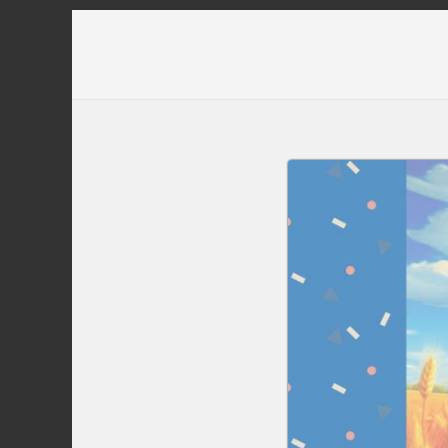
Перейти
до
вмісту