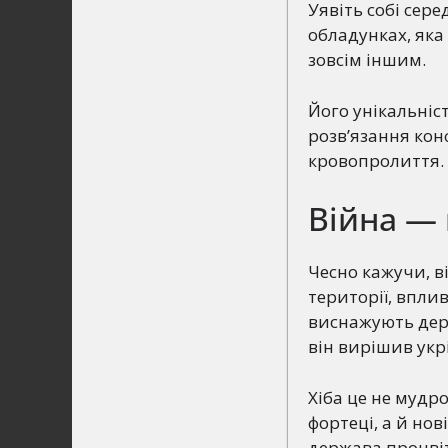
Уявіть собі сер
обладунках, яка
зовсім іншим.
Його унікальніс
розв’язання кон
кровопролиття.
Війна — 
Чесно кажучи, в
території, вплив
виснажують держ
він вирішив укр
Хіба це не мудр
фортеці, а й но
держава процвіт