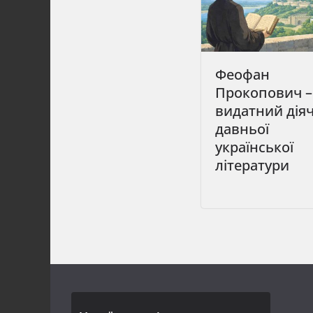
Феофан
Прокопович –
видатний дія
давньої
української
літератури