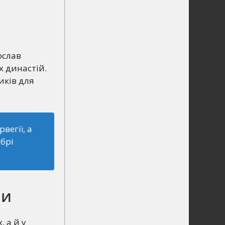
ослав
х династій.
иків для
вегії, а
брі
ли
 а й у