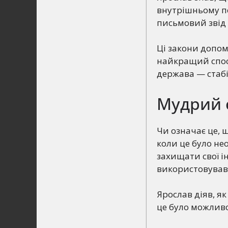
внутрішньому по
письмовий звід з
Ці закони допом
найкращий спосі
держава — стабі
Мудрий с
Чи означає це, щ
коли це було не
захищати свої і
використовував
Ярослав діяв, я
це було можливо