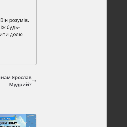
Він розумів,
іж будь-
нити долю
инам Ярослав
Мудрий?