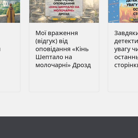
Мої враження
Завдяк
(відгук) від
детект
ч
оповідання «Кінь
увагу ч
Шептало на
останнь
молочарні» Дрозд
сторінк