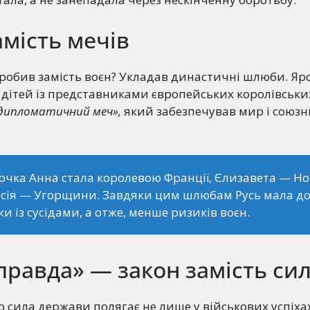
мість мечів
н робив замість воєн? Укладав династичні шлюби. Яр
 дітей із представниками європейських королівськи
дипломатичний меч»,
який забезпечував мир і союзн
очка Анна стала королевою Франції, Єлизавета — Нор
сія — Угорщини. Завдяки цим шлюбам Русь мала до
ки із сусідами, а отже, менше ризиків воєн.
правда» — закон замість си
о сила держави полягає не лише у військових успіхах,