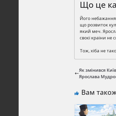
Що це ка
Його небажання 
що розвиток кул
який меч. Ярос
своєї країни не
Тож, хіба не так
Як змінився Киї
Ярослава Мудро
Вам тако