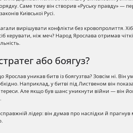
рядку. Саме тому він створив «Руську правду» — п
аконів Київської Русі.
агали вирішувати конфлікти без кровопролиття. Хіб
б керувати, ніж меч? Народ Ярослава отримав чіткі
льність.
тратег або боягуз?
о Ярослав уникав битв із боягузтва? Зовсім ні. Він у
обхідно. Наприклад, у битві під Лиственом він показ
нтереси. Але якщо був шанс уникнути війни — він йо
.
к справжній лідер: він думав про наслідки й прагнув
.