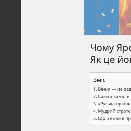
Чому Яр
Як це йо
Зміст
Війна — не за
Союзи замість
«Руська правда
Мудрий страте
Що це каже пр