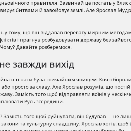
едньовічного правителя. Зазвичай це постать у блис
 вирує битвами й завойовує землі. Але Ярослав Муд
ть у тому, що він віддавав перевагу мирним метода
фліктів і прагнув розбудовувати державу без зайвог
 Чому? Давайте розберемося.
не завжди вихід
ійна в ті часи була звичайним явищем. Князі бороли
 або просто за славу. Але Ярослав розумів, що постій
аву. Замість того щоб відправляти воїнів у нескінч
іплювати Русь зсередини.
о? Замість того щоб руйнувати, він будував — не лиш
ві закони та культурну спадщину. Ярослав хотів, щоб 
ала, а не занепадала через нескінченну боротьбу.