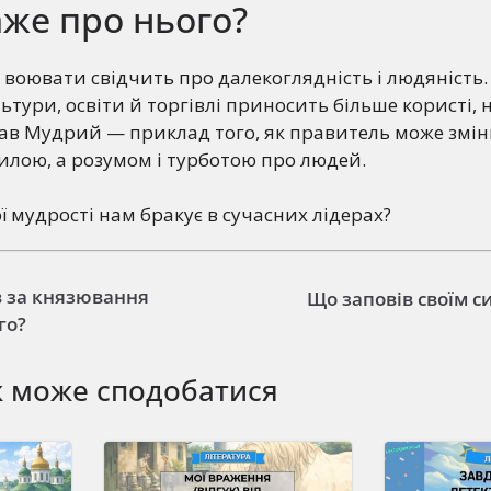
же про нього?
воювати свідчить про далекоглядність і людяність. 
ьтури, освіти й торгівлі приносить більше користі, н
лав Мудрий — приклад того, як правитель може змі
 силою, а розумом і турботою про людей.
ої мудрості нам бракує в сучасних лідерах?
в за князювання
Що заповів своїм с
го?
ж може сподобатися