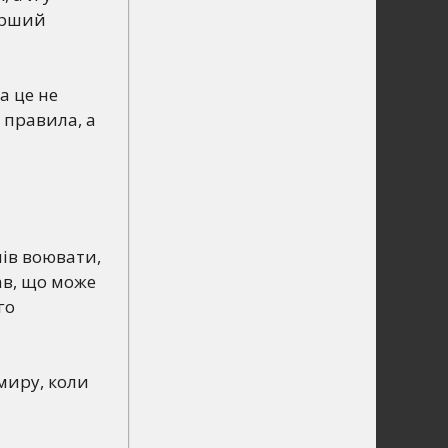
ерший
а це не
 правила, а
мів воювати,
ав, що може
го
 миру, коли