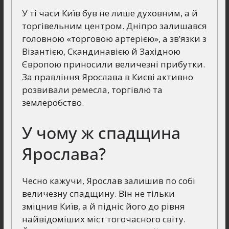
У ті часи Київ був не лише духовним, а й
торгівельним центром. Дніпро залишався
головною «торговою артерією», а зв’язки з
Візантією, Скандинавією й Західною
Європою приносили величезні прибутки.
За правління Ярослава в Києві активно
розвивали ремесла, торгівлю та
землеробство.
У чому ж спадщина
Ярослава?
Чесно кажучи, Ярослав залишив по собі
величезну спадщину. Він не тільки
зміцнив Київ, а й підніс його до рівня
найвідоміших міст тогочасного світу.