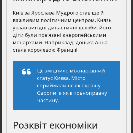
Київ за Ярослава Мудрого став ще й
важливим політичним центром. Князь
уклав вигідні династичні шлюби: його
діти були пов’язані з європейськими
монархами. Наприклад, донька Анна
стала королевою Франції!
Це зміцнило міжнародний
статус Києва. Місто
сприймали не як окраїну
Європи, а як її повноправну
частину.
Розквіт економіки