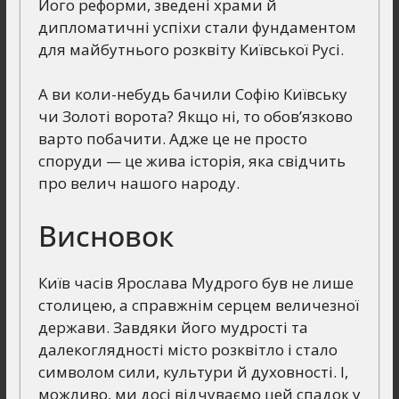
Його реформи, зведені храми й
дипломатичні успіхи стали фундаментом
для майбутнього розквіту Київської Русі.
А ви коли-небудь бачили Софію Київську
чи Золоті ворота? Якщо ні, то обов’язково
варто побачити. Адже це не просто
споруди — це жива історія, яка свідчить
про велич нашого народу.
Висновок
Київ часів Ярослава Мудрого був не лише
столицею, а справжнім серцем величезної
держави. Завдяки його мудрості та
далекоглядності місто розквітло і стало
символом сили, культури й духовності. І,
можливо, ми досі відчуваємо цей спадок у