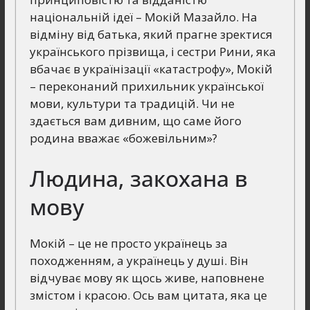
національній ідеї – Мокій Мазайло. На
відміну від батька, який прагне зректися
українського прізвища, і сестри Рини, яка
вбачає в українізації «катастрофу», Мокій
– переконаний прихильник української
мови, культури та традицій. Чи не
здається вам дивним, що саме його
родина вважає «божевільним»?
Людина, закохана в
мову
Мокій – це не просто українець за
походженням, а українець у душі. Він
відчуває мову як щось живе, наповнене
змістом і красою. Ось вам цитата, яка це