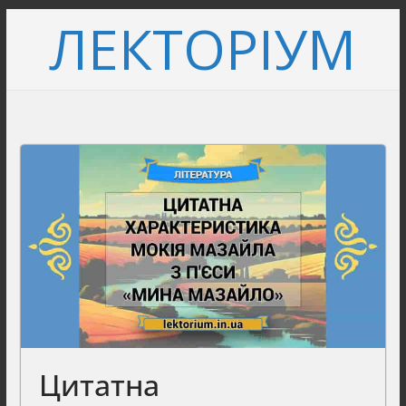
Перейти
ЛЕКТОРІУМ
до
вмісту
Цитатна