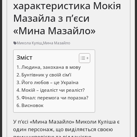
характеристика Мокія
Мазайла з п’єси
«Мина Мазайло»
Микола Куліш
,
Мина Мазайло
Зміст
Людина, закохана в мову
Бунтівник у своїй сім’ї
Його любов – це Україна
Мокій – ідеаліст чи реаліст?
Фінал: перемога чи поразка?
Висновок
У п’єсі «Мина Мазайло» Миколи Куліша є
один персонаж, що виділяється своєю
принциповістю та відданістю