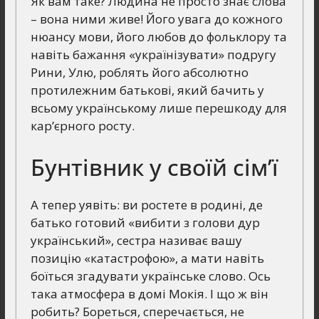
Як вам таке? Людина не просто знає слова
– вона ними живе! Його увага до кожного
нюансу мови, його любов до фольклору та
навіть бажання «українізувати» подругу
Рини, Улю, роблять його абсолютно
протилежним батькові, який бачить у
всьому українському лише перешкоду для
кар’єрного росту.
Бунтівник у своїй сім’ї
А тепер уявіть: ви ростете в родині, де
батько готовий «вибити з голови дур
український», сестра називає вашу
позицію «катастрофою», а мати навіть
боїться згадувати українське слово. Ось
така атмосфера в домі Мокія. І що ж він
робить? Бореться, сперечається, не