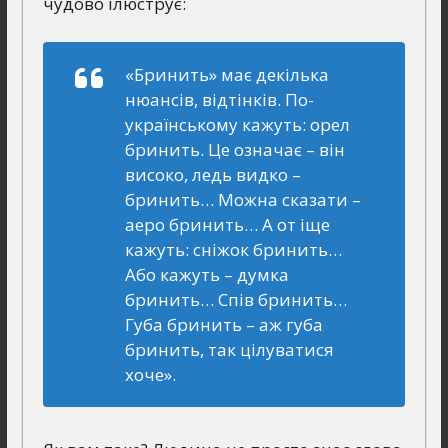
чудово ілюструє:
«Бринить» має декілька
нюансів, відтінків. По-
українському кажуть: орел
бринить. Це означає – він
високо, ледь видко –
бринить… Можна сказати –
аеро бринить… А от іще
кажуть: сніжок бринить…
Або кажуть – думка
бринить… Спів бринить…
Губа бринить – аж губа
бринить, так цілуватися
хоче».