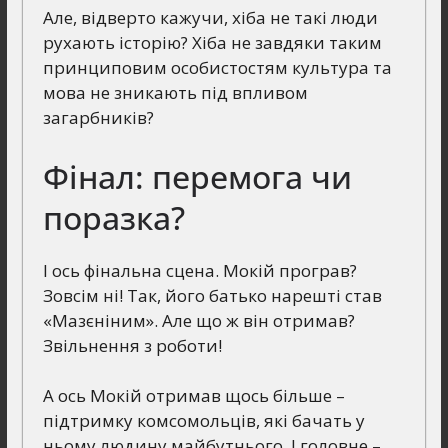
Але, відверто кажучи, хіба не такі люди
рухають історію? Хіба не завдяки таким
принциповим особистостям культура та
мова не зникають під впливом
загарбників?
Фінал: перемога чи
поразка?
І ось фінальна сцена. Мокій програв?
Зовсім ні! Так, його батько нарешті став
«Мазєніним». Але що ж він отримав?
Звільнення з роботи!
А ось Мокій отримав щось більше –
підтримку комсомольців, які бачать у
ньому людину майбутнього. І головне –