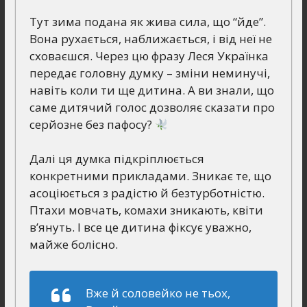
Тут зима подана як жива сила, що “йде”.
Вона рухається, наближається, і від неї не
сховаєшся. Через цю фразу Леся Українка
передає головну думку – зміни неминучі,
навіть коли ти ще дитина. А ви знали, що
саме дитячий голос дозволяє сказати про
серйозне без пафосу?
Далі ця думка підкріплюється
конкретними прикладами. Зникає те, що
асоціюється з радістю й безтурботністю.
Птахи мовчать, комахи зникають, квіти
в’януть. І все це дитина фіксує уважно,
майже болісно.
Вже й соловейко не тьох,