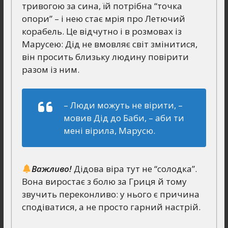
тривогою за сина, їй потрібна “точка
опори” – і нею стає мрія про Летючий
корабель. Це відчутно і в розмовах із
Марусею: Дід не вмовляє світ змінитися,
він просить близьку людину повірити
разом із ним.
– Люди можуть не вірити, –
мовив Дід до Баби, – аби ти
мені вірила, Марусю.
Важливо!
Дідова віра тут не “солодка”.
Вона виростає з болю за Гриця й тому
звучить переконливо: у нього є причина
сподіватися, а не просто гарний настрій.