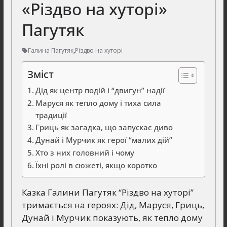
«Різдво на хуторі»
Пагутяк
Галина Пагутяк
,
Різдво на хуторі
Зміст
Дід як центр подій і “двигун” надії
Маруся як тепло дому і тиха сила
традиції
Гриць як загадка, що запускає диво
Дунай і Мурчик як герої “малих дій”
Хто з них головний і чому
Їхні ролі в сюжеті, якщо коротко
Казка Галини Пагутяк “Різдво на хуторі”
тримається на героях: Дід, Маруся, Гриць,
Дунай і Мурчик показують, як тепло дому