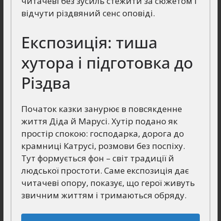
читачеві без зусиль стежити за сюжетом і
відчути різдвяний сенс оповіді.
Експозиція: тиша
хутора і підготовка до
Різдва
Початок казки занурює в повсякденне
життя Діда й Марусі. Хутір подано як
простір спокою: господарка, дорога до
крамниці Катрусі, розмови без поспіху.
Тут формується фон – світ традиції й
людської простоти. Саме експозиція дає
читачеві опору, показує, що герої живуть
звичним життям і тримаються обряду.