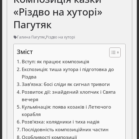
«Різдво на хуторі»
Пагутяк
Галина Пагутяк
,
Різдво на хуторі
Зміст
Вступ: як працює композиція
Експозиція: тиша хутора і підготовка до
Різдва
Зав’язка: босі сліди як сигнал тривоги
Розвиток дії: знайдений хлопчик і Свята
вечеря
Кульмінація: поява козаків і Летючого
корабля
Розв’язка: колядники і тиха надія
Послідовність композиційних частин
Особливості композиції