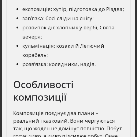
експозиція: хутір, підготовка до Різдва;
зав’язка: босі сліди на снігу;
розвиток дії: хлопчик у вербі, Свята
вечеря;
кульмінація: козаки й Летючий
корабель;
розв’язка: колядники, надія.
Особливості
композиції
Композиція поєднує два плани –
реальний і казковий. Вони чергуються
так, що жоден не домінує повністю. Побут
готує диво, а диво підсилює побут. Саме