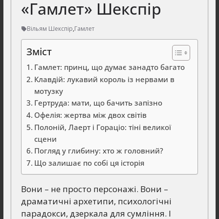
«Гамлет» Шекспір
Вільям Шекспір
,
Гамлет
Зміст
Гамлет: принц, що думає занадто багато
Клавдій: лукавий король із нервами в
мотузку
Гертруда: мати, що бачить запізно
Офелія: жертва між двох світів
Полоній, Лаерт і Гораціо: тіні великої
сцени
Погляд у глибину: хто ж головний?
Що залишає по собі ця історія
Вони – не просто персонажі. Вони –
драматичні архетипи, психологічні
парадокси, дзеркала для сумління. І