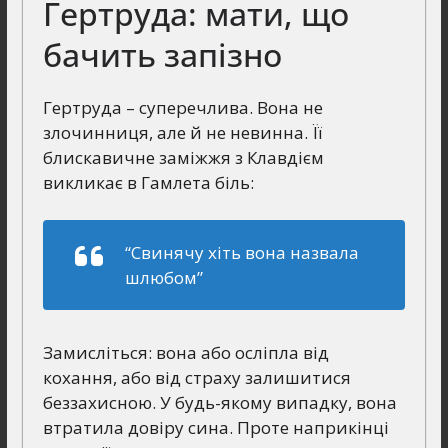
Гертруда: мати, що
бачить запізно
Гертруда – суперечлива. Вона не
злочинниця, але й не невинна. Її
блискавичне заміжжя з Клавдієм
викликає в Гамлета біль:
“Свинячу хіть вона назвала
шлюбом”
Замисліться: вона або осліпла від
кохання, або від страху залишитися
беззахисною. У будь-якому випадку, вона
втратила довіру сина. Проте наприкінці