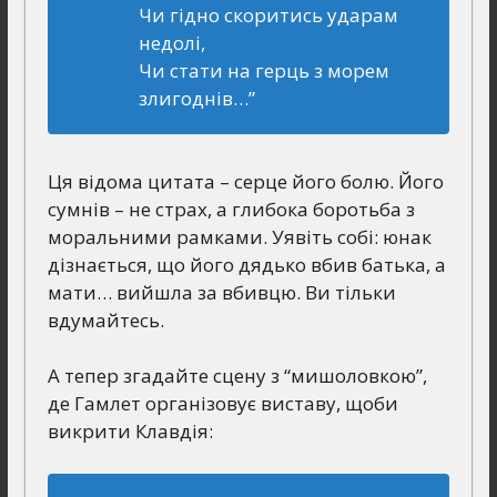
Чи гідно скоритись ударам
недолі,
Чи стати на герць з морем
злигоднів…”
Ця відома цитата – серце його болю. Його
сумнів – не страх, а глибока боротьба з
моральними рамками. Уявіть собі: юнак
дізнається, що його дядько вбив батька, а
мати… вийшла за вбивцю. Ви тільки
вдумайтесь.
А тепер згадайте сцену з “мишоловкою”,
де Гамлет організовує виставу, щоби
викрити Клавдія: