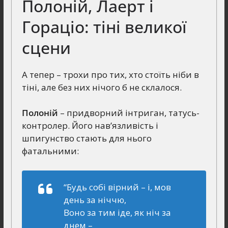
Полоній, Лаерт і
Гораціо: тіні великої
сцени
А тепер – трохи про тих, хто стоїть ніби в
тіні, але без них нічого б не склалося.
Полоній
– придворний інтриган, татусь-
контролер. Його нав’язливість і
шпигунство стають для нього
фатальними:
“Будь собі вірний – і, мов
день за ніччю,
Воно за тим іде, як ніч за
днем –