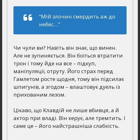
“Мій злочин смердить аж до
небес…”
Чи чули ви? Навіть він знає, що винен.
Але не зупиняється. Він боїться втратити
трон і тому йде на все – підкуп,
маніпуляції, отруту. Його страх перед
Гамлетом росте щодня, тому він підсилає
шпигунів, а згодом – влаштовує дуель із
прихованим лезом.
Цікаво, що Клавдій не лише вбивця, а й
актор при владі. Він керує, але тремтить. І
саме це – його найстрашніша слабкість.