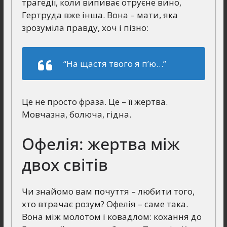
трагедії, коли випиває отруєне вино,
Гертруда вже інша. Вона – мати, яка
зрозуміла правду, хоч і пізно:
“На щастя твого я п’ю…”
Це не просто фраза. Це – її жертва.
Мовчазна, болюча, гідна.
Офелія: жертва між
двох світів
Чи знайомо вам почуття – любити того,
хто втрачає розум? Офелія – саме така.
Вона між молотом і ковадлом: кохання до