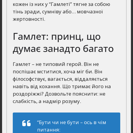
кожен із них у “Гамлеті” тягне за собою
тінь зради, сумніву або… мовчазної
жертовності.
Гамлет: принц, що
думає занадто багато
Гамлет – не типовий герой. Він не
поспішає мститися, хоча міг би. Він
філософствує, вагається, віддаляється
навіть від кохання. Що тримає його на
роздоріжжі? Дозвольте пояснити: не
слабкість, а надмір розуму.
“Бути чи не бути – ось в чім
питання: