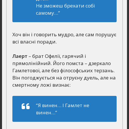
Не зможеш брехати собі
самому…”
Хоч він і говорить мудро, але сам порушує
всі власні поради.
Лаерт
– брат Офелії, гарячий і
прямолінійний. Його помста – дзеркало
Гамлетової, але без філософських терзань.
Він погоджується на отруєну дуель, але на
смертному ложі визнає:
“Я винен… І Гамлет не
винен…”