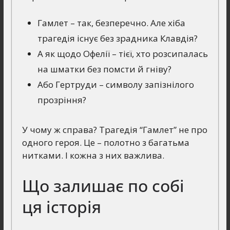
Гамлет – так, безперечно. Але хіба
трагедія існує без зрадника Клавдія?
А як щодо Офелії – тієї, хто розсипалась
на шматки без помсти й гніву?
Або Гертруди – символу запізнілого
прозріння?
У чому ж справа? Трагедія “Гамлет” не про
одного героя. Це – полотно з багатьма
нитками. І кожна з них важлива.
Що залишає по собі
ця історія