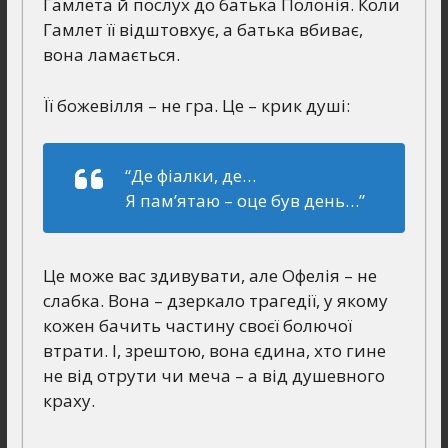
Гамлета й послух до батька Полонія. Коли
Гамлет її відштовхує, а батька вбиває,
вона ламається.
Її божевілля – не гра. Це – крик душі:
“Де фіалки, де…
Я пам’ятаю – оце був день…”
Це може вас здивувати, але Офелія – не
слабка. Вона – дзеркало трагедії, у якому
кожен бачить частину своєї болючої
втрати. І, зрештою, вона єдина, хто гине
не від отрути чи меча – а від душевного
краху.