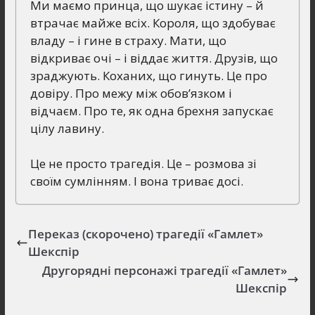
Ми маємо принца, що шукає істину – й
втрачає майже всіх. Короля, що здобуває
владу – і гине в страху. Мати, що
відкриває очі – і віддає життя. Друзів, що
зраджують. Коханих, що гинуть. Це про
довіру. Про межу між обов’язком і
відчаєм. Про те, як одна брехня запускає
цілу лавину.
Це не просто трагедія. Це – розмова зі
своїм сумлінням. І вона триває досі.
Переказ (скорочено) трагедії «Гамлет»
Шекспір
Другорядні персонажі трагедії «Гамлет»
Шекспір