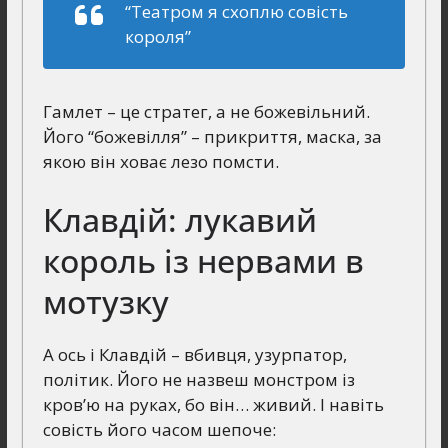
“Театром я схоплю совість
короля”
Гамлет – це стратег, а не божевільний.
Його “божевілля” – прикриття, маска, за
якою він ховає лезо помсти.
Клавдій: лукавий
король із нервами в
мотузку
А ось і Клавдій – вбивця, узурпатор,
політик. Його не назвеш монстром із
кров’ю на руках, бо він… живий. І навіть
совість його часом шепоче: