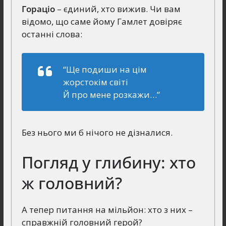
Гораціо
– єдиний, хто вижив. Чи вам
відомо, що саме йому Гамлет довіряє
останні слова:
“Ще подиши на цім
жорстокім світі
Й про мене розкажи…”
Без нього ми б нічого не дізналися.
Погляд у глибину: хто
ж головний?
А тепер питання на мільйон: хто з них –
справжній головний герой?