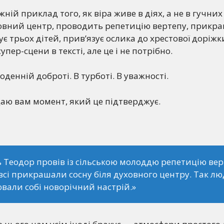
ній приклад того, як віра живе в діях, а не в гучни
овний центр, проводить репетицію вертепу, прикра
 трьох дітей, прив’язує ослика до хрестової доріжки.
упер-сцени в тексті, але це і не потрібно.
денній доброті. В турботі. В уважності.
аю вам момент, який це підтверджує.
 Теодор провів із сільською молоддю репетицію вер
всі прикрашали сосну біля духовного центру. Так л
вали собі новорічний настрій.»