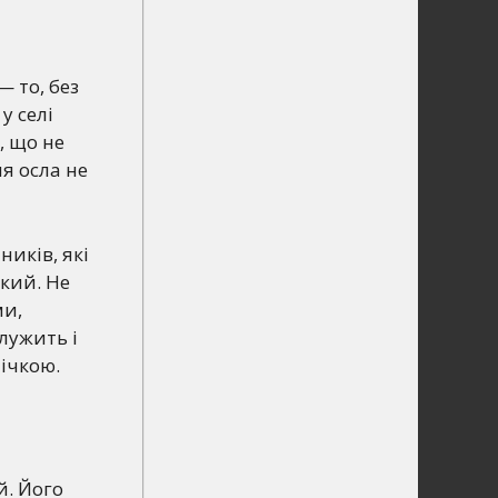
— то, без
у селі
, що не
я осла не
ників, які
кий. Не
ми,
лужить і
ічкою.
й. Його