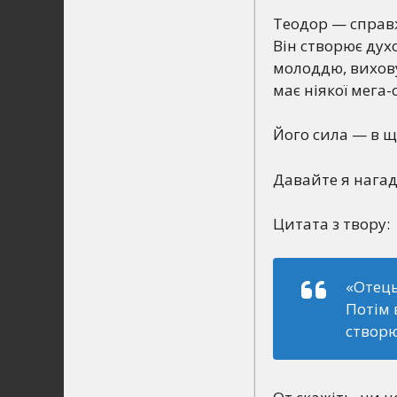
Теодор — справж
Він створює дух
молоддю, виховує
має ніякої мега-с
Його сила — в що
Давайте я нагад
Цитата з твору:
«Отець
Потім 
створю