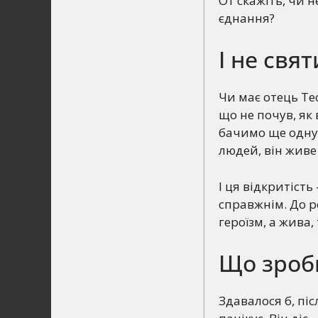
От скажіть, чи 
єднання?
І не свя
Чи має отець Те
що не почув, як 
бачимо ще одну 
людей, він живе
І ця відкритіст
справжнім. До р
героїзм, а жива
Що зроб
Здавалося б, пі