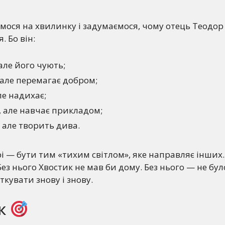
ося на хвилинку і задумаємося, чому отець Теодор
. Бо він:
але його чують;
 але перемагає добром;
ле надихає;
, але навчає прикладом;
, але творить дива.
рі — бути тим «тихим світлом», яке направляє інших.
Без нього Хвостик не мав би дому. Без нього — не було
ткувати знову і знову.
к