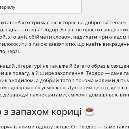
теріалу
итав: «А хто тримає цю історію на доброті й теплі?» 
дь одна — отець Теодор. Бо він не просто священник 
той, хто вміє обіймати словом, надихати прикладом і
илососити з такою завзятістю, що навіть викраденн
по черзі.
нашій літературі не так вже й багато образів священ
ише повагу, а й щире захоплення. Теодор — саме та
ик з кадилом, а добрий тато з трьома малими діть
ом і довірливою усмішкою. Духовний центр, де він с
е, де завжди пахне святами, сміхом і домашньою вип
 з запахом кориці
 поруч із якими одразу легше. От Теодор — саме таки