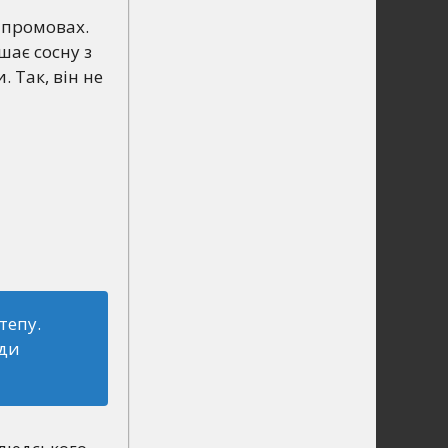
х промовах.
шає сосну з
 Так, він не
тепу.
юди