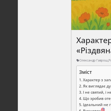
Характер
«Різдвян
Олександр Гаврош
,
Р
Зміст
Характер з за
Як виглядає ду
І не святий, і
Що зробив оте
Ідеальний не г
Висновок