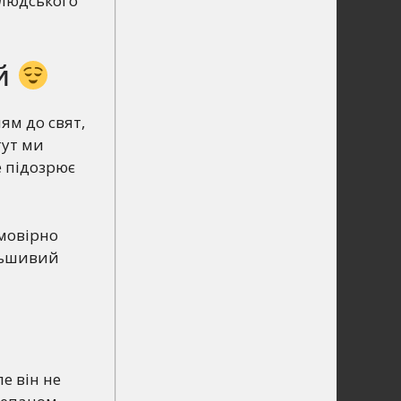
 людського
ий
ям до свят,
тут ми
е підозрює
ймовірно
альшивий
е він не