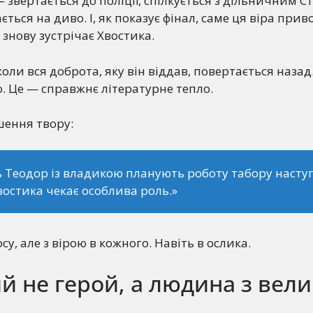
 — звертається до поліції, спілкується з дільничним 
ється на диво. І, як показує фінал, саме ця віра при
 знову зустрічає Хвостика.
оли вся доброта, яку він віддав, повертається назад. 
. Це — справжнє літературне тепло.
шення твору:
 Теодор із владикою планують роботу табору насту
Хвостика чекає особлива роль.»
осу, але з вірою в кожного. Навіть в ослика.
й не герой, а людина з вели