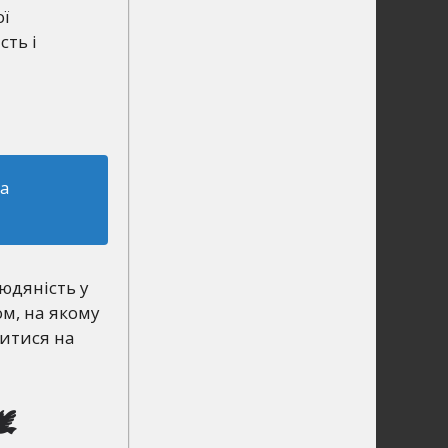
ої
сть і
та
людяність у
ом, на якому
ритися на
🕊