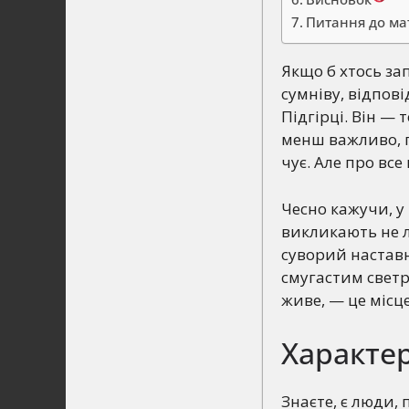
Питання до ма
Якщо б хтось зап
сумніву, відпові
Підгірці. Він — 
менш важливо, п
чує. Але про все 
Чесно кажучи, у 
викликають не л
суворий наставн
смугастим светр
живе, — це місц
Характер
Знаєте, є люди,