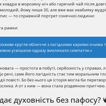
к ковдра в морозяну ніч або гарячий чай після довг
 молодий, йому лише 30, але вже має неабияку мудрі
опис — то справжній портрет сонячної людини:
та рамки:
рожеве кругле обличчя з лагідними карими очима 
ивою усмішкою одразу викликало симпатію.»
новага — простота в побуті, серйозність у справах, 
До речі, саме його лагідність стає тим моральним тл
ії повісті. Бо без нього ця історія могла би перетво
ослика. А от з ним — вона стала різдвяною притчею.
дає духовність без пафосу? 