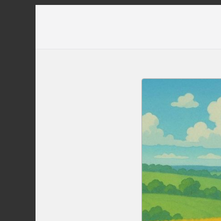
Перейти
до
вмісту