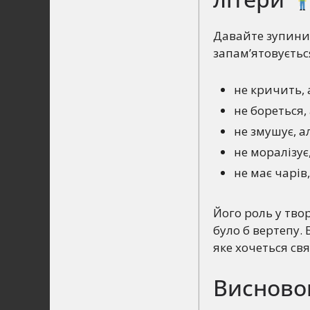
Давайте зупиним
запам’ятовується
не кричить, 
не бореться,
не змушує, а
не моралізує
не має чарів
Його роль у тво
було б вертепу. 
яке хочеться свя
Висново