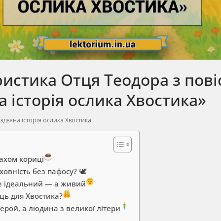
истика Отця Теодора з пові
а історія ослика Хвостика»
іздвяна історія ослика Хвостика
пахом кориці
ховність без пафосу? 🕊
 не ідеальний — а живий
ць для Хвостика?
ерой, а людина з великої літери