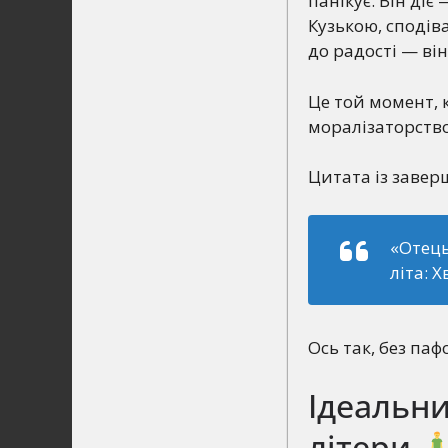
панікує. Він діє
Кузькою, сподіва
до радості — він
Це той момент, к
моралізаторство
Цитата із завер
«Отець
літа: 
Ось так, без паф
Ідеальни
літери