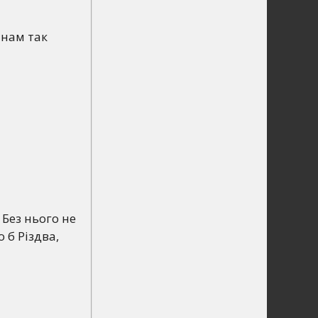
 нам так
 Без нього не
 б Різдва,