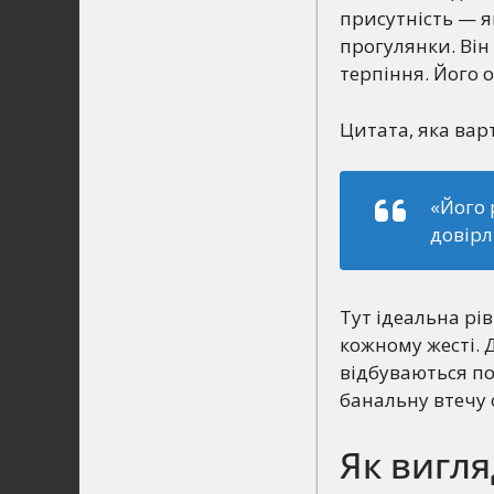
присутність — я
прогулянки. Він
терпіння. Його 
Цитата, яка вар
«Його 
довірл
Тут ідеальна рів
кожному жесті. 
відбуваються под
банальну втечу 
Як вигля