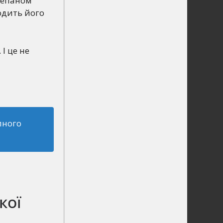
Степаном
водить його
І це не
пного
кої