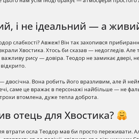
не цього нам усім іноді бракує — атмосфери простого
тий, і не ідеальний — а жив
одор слабкості? Авжеж! Він так захопився прибиранн
вкрали Хвостика. Хтось би сказав — недогледів. Але 
важливу рису — довіра. Теодор не замикає двері, н
 відкрито.
ь — двосічна. Вона робить його вразливим, але й не
ечі, саме це вражає в персонажі найбільше — не ф
, трохи втомлена, дуже тепла доброта.
ив отець для Хвостика?
сля втрати осла Теодор мав би просто переживати. Ал