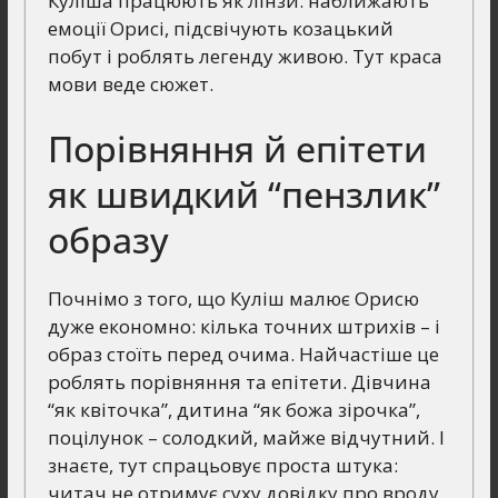
Куліша працюють як лінзи: наближають
емоції Орисі, підсвічують козацький
побут і роблять легенду живою. Тут краса
мови веде сюжет.
Порівняння й епітети
як швидкий “пензлик”
образу
Почнімо з того, що Куліш малює Орисю
дуже економно: кілька точних штрихів – і
образ стоїть перед очима. Найчастіше це
роблять порівняння та епітети. Дівчина
“як квіточка”, дитина “як божа зірочка”,
поцілунок – солодкий, майже відчутний. І
знаєте, тут спрацьовує проста штука:
читач не отримує суху довідку про вроду,