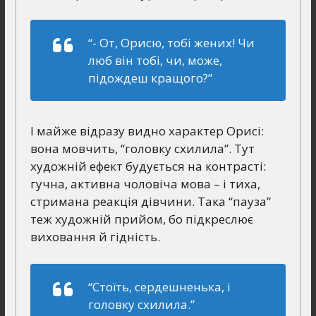
“- От, Орисю, тобі жених! Чи
люб він тобі, чи, може,
підождеш кращого?”
І майже відразу видно характер Орисі:
вона мовчить, “головку схилила”. Тут
художній ефект будується на контрасті:
гучна, активна чоловіча мова – і тиха,
стримана реакція дівчини. Така “пауза”
теж художній прийом, бо підкреслює
виховання й гідність.
“Стоїть, сердешненька, і
головку схилила.”