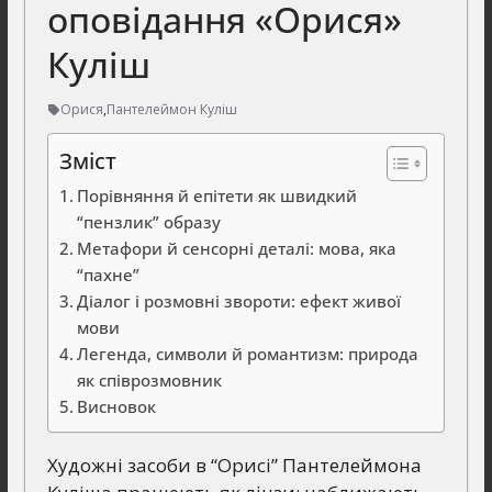
оповідання «Орися»
Куліш
Орися
,
Пантелеймон Куліш
Зміст
Порівняння й епітети як швидкий
“пензлик” образу
Метафори й сенсорні деталі: мова, яка
“пахне”
Діалог і розмовні звороти: ефект живої
мови
Легенда, символи й романтизм: природа
як співрозмовник
Висновок
Художні засоби в “Орисі” Пантелеймона