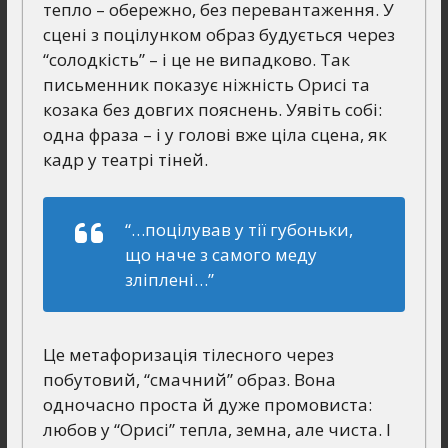
тепло – обережно, без перевантаження. У
сцені з поцілунком образ будується через
“солодкість” – і це не випадково. Так
письменник показує ніжність Орисі та
козака без довгих пояснень. Уявіть собі:
одна фраза – і у голові вже ціла сцена, як
кадр у театрі тіней.
“…поцілував у тії губоньки,
що наче з самого меду
зліплені…”
Це метафоризація тілесного через
побутовий, “смачний” образ. Вона
одночасно проста й дуже промовиста:
любов у “Орисі” тепла, земна, але чиста. І