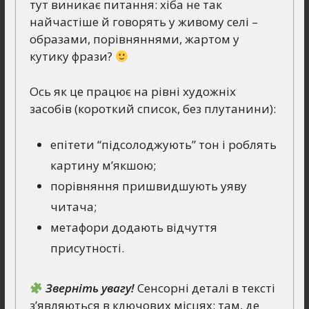
тут виникає питання: хіба не так
найчастіше й говорять у живому селі –
образами, порівняннями, жартом у
кутику фрази?
Ось як це працює на рівні художніх
засобів (короткий список, без плутанини):
епітети “підсолоджують” тон і роблять
картину м’якшою;
порівняння пришвидшують уяву
читача;
метафори додають відчуття
присутності.
Зверніть увагу!
Сенсорні деталі в тексті
з’являються в ключових місцях: там, де