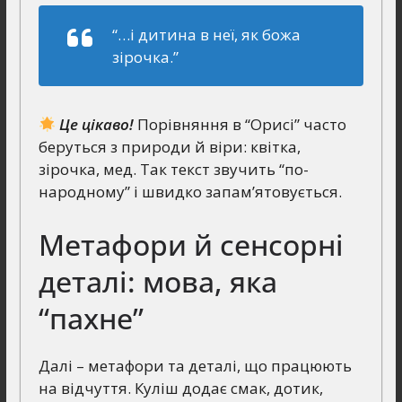
“…і дитина в неї, як божа
зірочка.”
Це цікаво!
Порівняння в “Орисі” часто
беруться з природи й віри: квітка,
зірочка, мед. Так текст звучить “по-
народному” і швидко запам’ятовується.
Метафори й сенсорні
деталі: мова, яка
“пахне”
Далі – метафори та деталі, що працюють
на відчуття. Куліш додає смак, дотик,