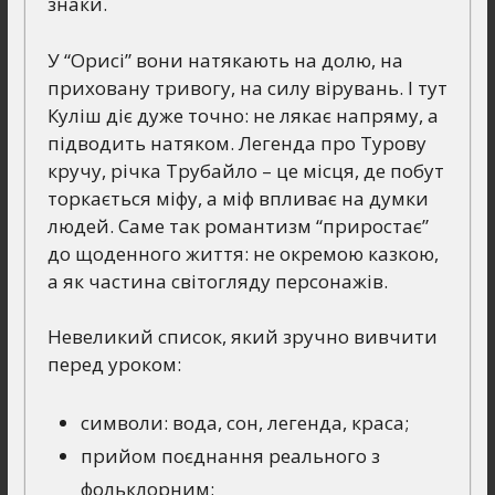
знаки.
У “Орисі” вони натякають на долю, на
приховану тривогу, на силу вірувань. І тут
Куліш діє дуже точно: не лякає напряму, а
підводить натяком. Легенда про Турову
кручу, річка Трубайло – це місця, де побут
торкається міфу, а міф впливає на думки
людей. Саме так романтизм “приростає”
до щоденного життя: не окремою казкою,
а як частина світогляду персонажів.
Невеликий список, який зручно вивчити
перед уроком:
символи: вода, сон, легенда, краса;
прийом поєднання реального з
фольклорним;