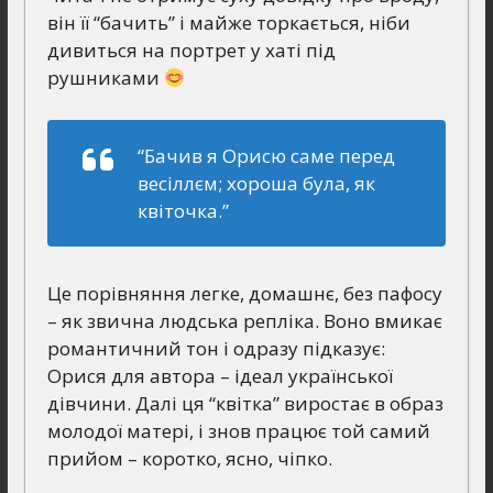
він її “бачить” і майже торкається, ніби
дивиться на портрет у хаті під
рушниками
“Бачив я Орисю саме перед
весіллєм; хороша була, як
квіточка.”
Це порівняння легке, домашнє, без пафосу
– як звична людська репліка. Воно вмикає
романтичний тон і одразу підказує:
Орися для автора – ідеал української
дівчини. Далі ця “квітка” виростає в образ
молодої матері, і знов працює той самий
прийом – коротко, ясно, чіпко.