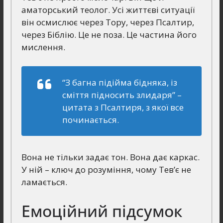
аматорський теолог. Усі життєві ситуації
він осмислює через Тору, через Псалтир,
через Біблію. Це не поза. Це частина його
мислення.
“З багна підійма бідняка, із
сміття підносить злидаря”
–
цитата з Псалтиря, з якої все
починається.
Вона не тільки задає тон. Вона дає каркас.
У ній – ключ до розуміння, чому Тев’є не
ламається.
Емоційний підсумок