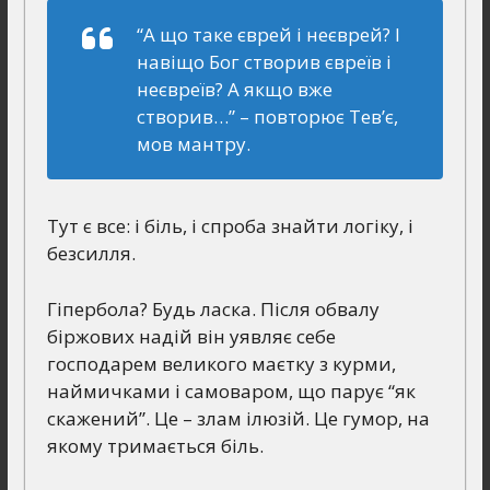
“А що таке єврей і неєврей? І
навіщо Бог створив євреїв і
неєвреїв? А якщо вже
створив…”
– повторює Тев’є,
мов мантру.
Тут є все: і біль, і спроба знайти логіку, і
безсилля.
Гіпербола? Будь ласка. Після обвалу
біржових надій він уявляє себе
господарем великого маєтку з курми,
наймичками і самоваром, що парує “як
скажений”. Це – злам ілюзій. Це гумор, на
якому тримається біль.