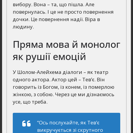
вибору. Вона – та, що пішла. Але
повернулась. І це не просто повернення
дочки. Це повернення надії. Віра в
людину.
Пряма мова й монолог
як рушії емоцій
У Шолом-Алейхема діалоги – як театр
одного актора. Актор цей – Тев’є. Він
говорить із Богом, із конем, із померлою
жінкою, з собою. Через це ми дізнаємось
усе, що треба.
“Ось послухайте, як Тев’є
викручується зі скрутного