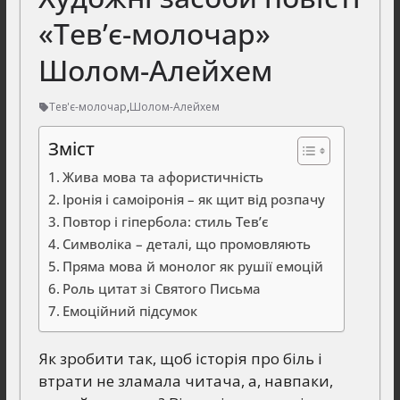
«Тев’є-молочар»
Шолом-Алейхем
Тев'є-молочар
,
Шолом-Алейхем
Зміст
Жива мова та афористичність
Іронія і самоіронія – як щит від розпачу
Повтор і гіпербола: стиль Тев’є
Символіка – деталі, що промовляють
Пряма мова й монолог як рушії емоцій
Роль цитат зі Святого Письма
Емоційний підсумок
Як зробити так, щоб історія про біль і
втрати не зламала читача, а, навпаки,