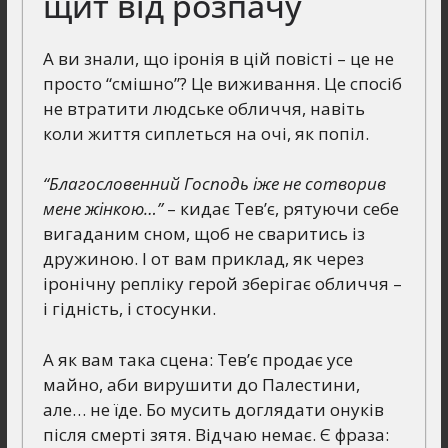
щит від розпачу
А ви знали, що іронія в цій повісті – це не
просто “смішно”? Це виживання. Це спосіб
не втратити людське обличчя, навіть
коли життя сиплеться на очі, як попіл.
“Благословенний Господь іже не сотворив
мене жінкою…”
– кидає Тев’є, рятуючи себе
вигаданим сном, щоб не сваритись із
дружиною. І от вам приклад, як через
іронічну репліку герой зберігає обличчя –
і гідність, і стосунки.
А як вам така сцена: Тев’є продає усе
майно, аби вирушити до Палестини,
але… не їде. Бо мусить доглядати онуків
після смерті зятя. Відчаю немає. Є фраза: