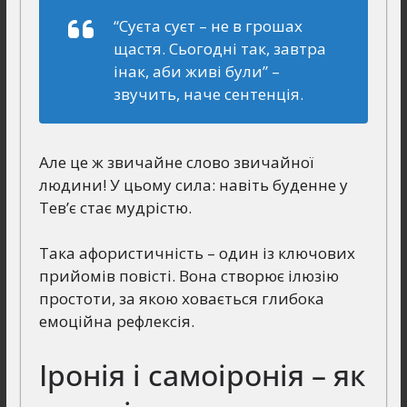
“Суєта суєт – не в грошах
щастя. Сьогодні так, завтра
інак, аби живі були”
–
звучить, наче сентенція.
Але це ж звичайне слово звичайної
людини! У цьому сила: навіть буденне у
Тев’є стає мудрістю.
Така афористичність – один із ключових
прийомів повісті. Вона створює ілюзію
простоти, за якою ховається глибока
емоційна рефлексія.
Іронія і самоіронія – як