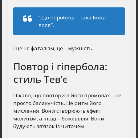
“Що поробиш – така Божа
воля”
.
І це не фаталізм, це – мужність.
Повтор і гіпербола:
стиль Тев’є
Цікаво, що повтори в його промовах – не
просто балакучість. Це ритм його
мислення. Вони створюють ефект
молитви, а іноді – божевілля. Вони
будують зв’язок із читачем.