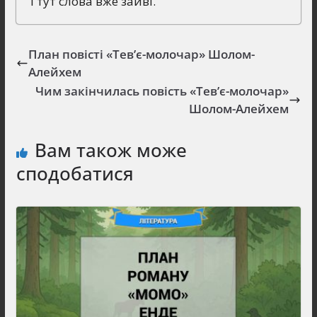
І тут слова вже зайві.
План повісті «Тев’є-молочар» Шолом-
Алейхем
Чим закінчилась повість «Тев’є-молочар»
Шолом-Алейхем
Вам також може
сподобатися