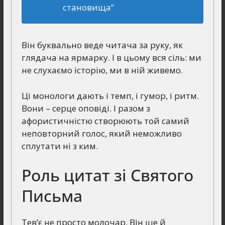
становища”
Він буквально веде читача за руку, як
глядача на ярмарку. І в цьому вся сіль: ми
не слухаємо історію, ми в ній живемо.
Ці монологи дають і темп, і гумор, і ритм.
Вони – серце оповіді. І разом з
афористичністю створюють той самий
неповторний голос, який неможливо
сплутати ні з ким.
Роль цитат зі Святого
Письма
Тев’є не просто молочар. Він ще й