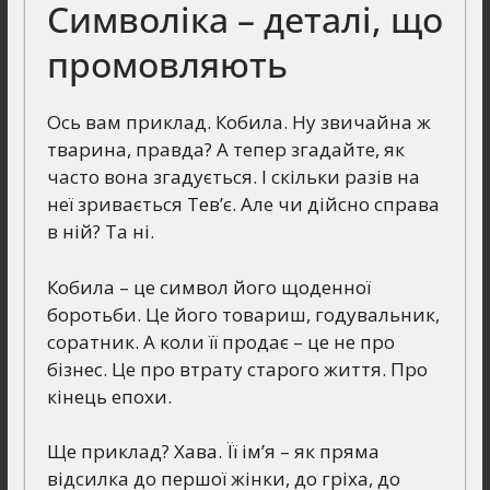
Символіка – деталі, що
промовляють
Ось вам приклад. Кобила. Ну звичайна ж
тварина, правда? А тепер згадайте, як
часто вона згадується. І скільки разів на
неї зривається Тев’є. Але чи дійсно справа
в ній? Та ні.
Кобила – це символ його щоденної
боротьби. Це його товариш, годувальник,
соратник. А коли її продає – це не про
бізнес. Це про втрату старого життя. Про
кінець епохи.
Ще приклад? Хава. Її ім’я – як пряма
відсилка до першої жінки, до гріха, до