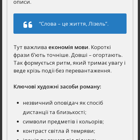
описи.
“Слова – це життя, Лізель”.
Тут важлива
економія мови
. Короткі
фрази б’ють точніше. Довші – огортають.
Так формується ритм, який тримає увагу і
веде крізь події без перевантаження.
Ключові художні засоби роману:
незвичний оповідач як спосіб
дистанції та близькості;
символи предметів і кольорів;
контраст світла й темряви;