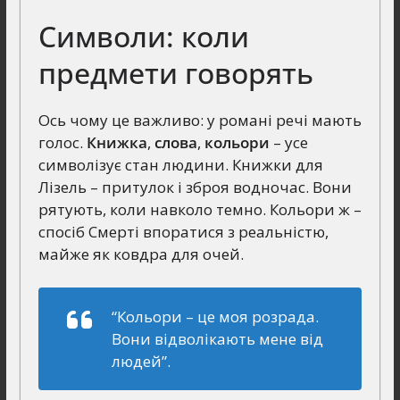
Символи: коли
предмети говорять
Ось чому це важливо: у романі речі мають
голос.
Книжка
,
слова
,
кольори
– усе
символізує стан людини. Книжки для
Лізель – притулок і зброя водночас. Вони
рятують, коли навколо темно. Кольори ж –
спосіб Смерті впоратися з реальністю,
майже як ковдра для очей.
“Кольори – це моя розрада.
Вони відволікають мене від
людей”.