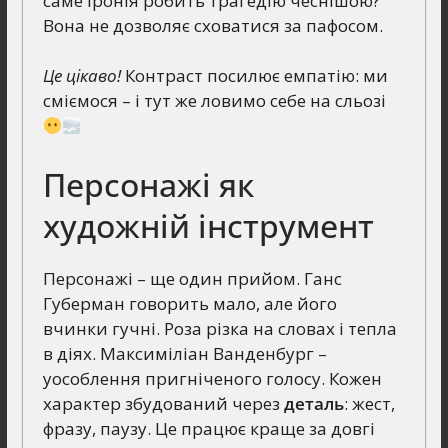
саме іронія робить трагедію чеснішою?
Вона не дозволяє сховатися за пафосом.
Це цікаво!
Контраст посилює емпатію: ми
сміємося – і тут же ловимо себе на сльозі
Персонажі як
художній інструмент
Персонажі – ще один прийом. Ганс
Губерман говорить мало, але його
вчинки гучні. Роза різка на словах і тепла
в діях. Максиміліан Ванденбург –
уособлення пригніченого голосу. Кожен
характер збудований через
деталь
: жест,
фразу, паузу. Це працює краще за довгі