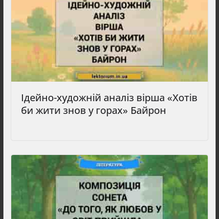
Ідейно-художній аналіз вірша «Хотів
би жити знов у горах» Байрон