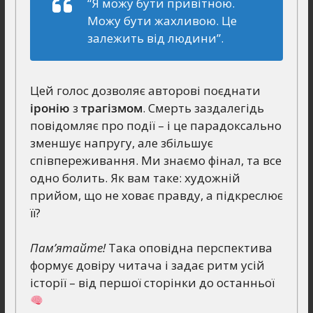
“Я можу бути привітною.
Можу бути жахливою. Це
залежить від людини”.
Цей голос дозволяє авторові поєднати
іронію
з
трагізмом
. Смерть заздалегідь
повідомляє про події – і це парадоксально
зменшує напругу, але збільшує
співпереживання. Ми знаємо фінал, та все
одно болить. Як вам таке: художній
прийом, що не ховає правду, а підкреслює
її?
Пам’ятайте!
Така оповідна перспектива
формує довіру читача і задає ритм усій
історії – від першої сторінки до останньої