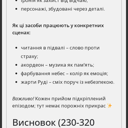
іронія як захист від відчаю;
персонажі, збудовані через деталі.
Як ці засоби працюють у конкретних
сценах:
читання в підвалі – слово проти
страху;
акордеон – музика як пам’ять;
фарбування небес – колір як емоція;
жарти Руді – сміх поруч із небезпекою.
Важливо!
Кожен прийом підкріплений
епізодом; тут немає порожніх прикрас
Висновок (230-320