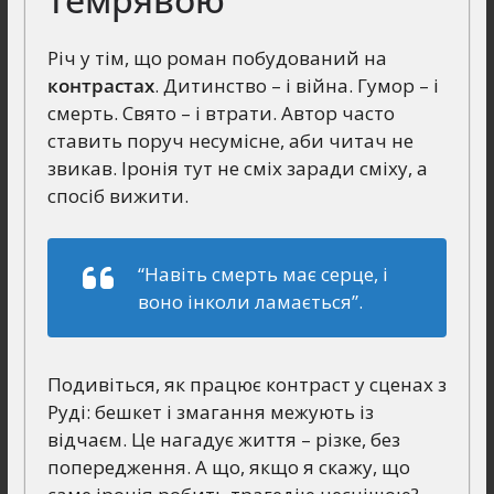
Річ у тім, що роман побудований на
контрастах
. Дитинство – і війна. Гумор – і
смерть. Свято – і втрати. Автор часто
ставить поруч несумісне, аби читач не
звикав. Іронія тут не сміх заради сміху, а
спосіб вижити.
“Навіть смерть має серце, і
воно інколи ламається”.
Подивіться, як працює контраст у сценах з
Руді: бешкет і змагання межують із
відчаєм. Це нагадує життя – різке, без
попередження. А що, якщо я скажу, що