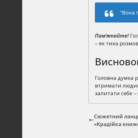
“Вона 
Пам’ятайте!
Гол
– як тиха розмо
Висново
Головна думка 
втримати людину
запитати себе –
Сюжетний ланц
«Крадійка книж