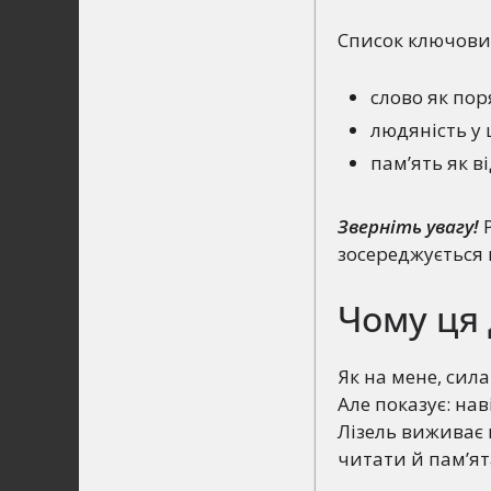
Список ключових
слово як пор
людяність у
пам’ять як в
Зверніть увагу!
Р
зосереджується 
Чому ця
Як на мене, сила
Але показує: нав
Лізель виживає 
читати й пам’ят