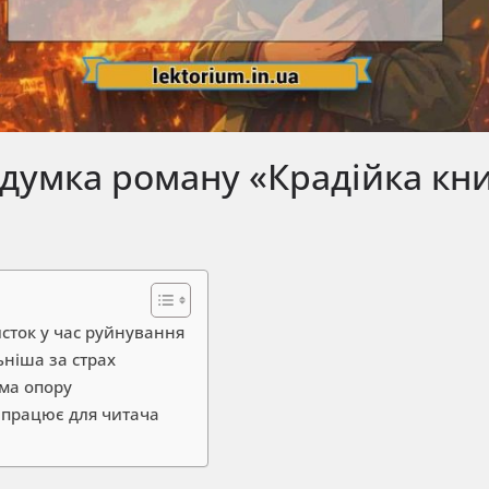
 думка роману «Крадійка кн
сток у час руйнування
ьніша за страх
рма опору
 працює для читача