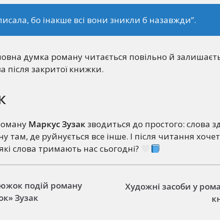
писала, бо інакше всі вони зникли б назавжди”.
овна думка роману читається повільно й залишаєт
ва після закритої книжки.
к
роману
Маркус Зузак
зводиться до простого: слова з
 там, де руйнується все інше. І після читання хоче
 які слова тримають нас сьогодні?
южок подій роману
Художні засоби у ром
ок» Зузак
к