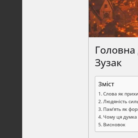
Головна
Зузак
Зміст
Слова як прихи
Людяність сил
Пам’ять як фо
Чому ця думка
Висновок