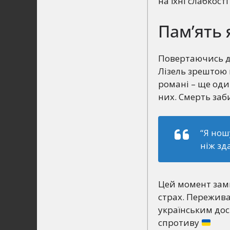
на їхні слабкості
Пам’ять 
Повертаючись до
Лізель зрештою 
романі – ще оди
них. Смерть заби
“Я нош
ніж зд
Цей момент зам
страх. Переживаю
українським дос
спротиву