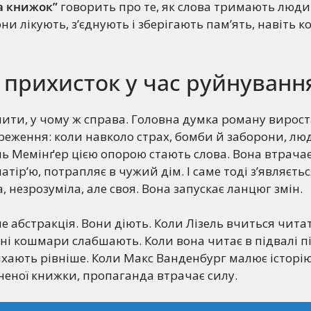
а книжок”
говорить про те, як слова тримають люд
они лікують, з’єднують і зберігають пам’ять, навіть к
 прихисток у час руйнуванн
ити, у чому ж справа. Головна думка роману вирост
реження: коли навколо страх, бомби й заборони, л
ль Мемінґер цією опорою стають слова. Вона втрачає
атір’ю, потрапляє в чужий дім. І саме тоді з’являєть
 незрозуміла, але своя. Вона запускає ланцюг змін.
не абстракція. Вони діють. Коли Лізель вчиться чита
ні кошмари слабшають. Коли вона читає в підвалі пі
хають рівніше. Коли Макс Ванденбург малює історі
неної книжки, пропаганда втрачає силу.