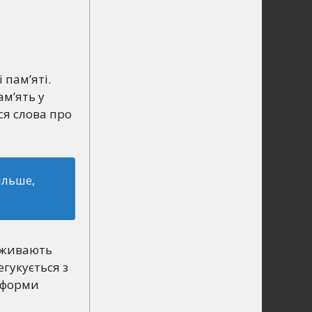
 пам’яті.
ам’ять у
ся слова про
більше,
еживають
егукується з
ж форми