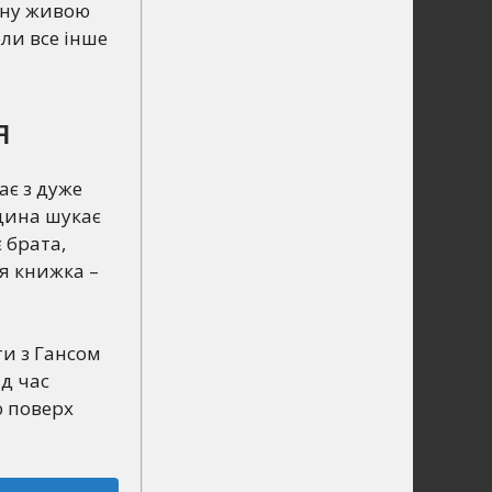
ину живою
оли все інше
я
ає з дуже
юдина шукає
 брата,
ся книжка –
ти з Гансом
д час
ю поверх