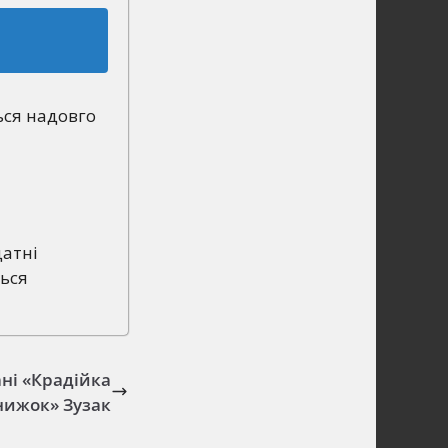
ься надовго
датні
ться
ані «Крадійка
нижок» Зузак