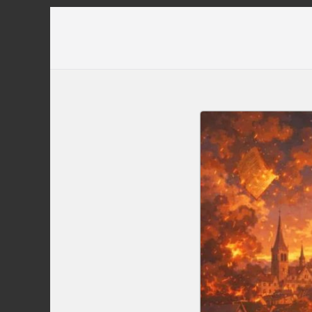
Перейти
до
вмісту