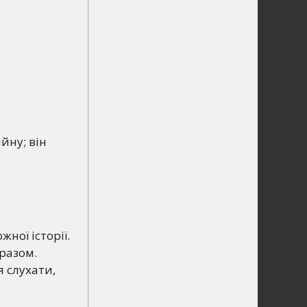
йну; він
жної історії.
 разом.
я слухати,