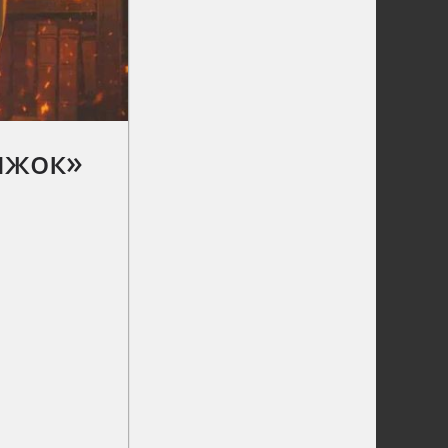
ижок»