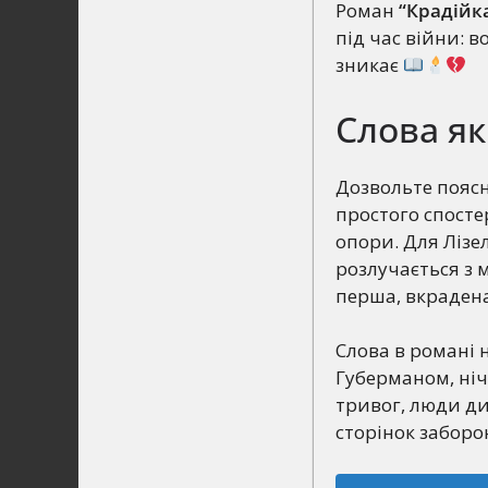
Роман
“Крадійк
під час війни: в
зникає
Слова як
Дозвольте поясн
простого спосте
опори. Для Лізе
розлучається з м
перша, вкрадена,
Слова в романі 
Губерманом, ніч
тривог, люди ди
сторінок заборо