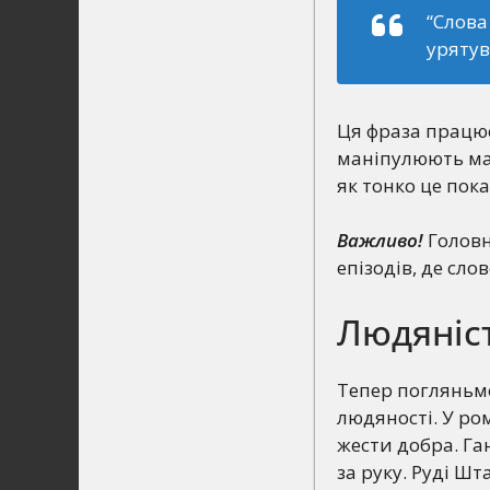
“Слова
урятув
Ця фраза працює 
маніпулюють мас
як тонко це пок
Важливо!
Головн
епізодів, де сл
Людяніст
Тепер погляньмо
людяності. У ро
жести добра. Ган
за руку. Руді Шт