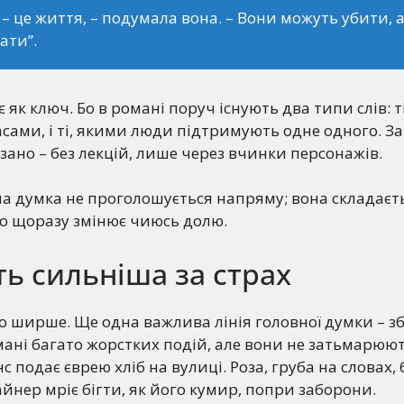
 – це життя, – подумала вона. – Вони можуть убити, 
ати”.
як ключ. Бо в романі поруч існують два типи слів: т
ами, і ті, якими люди підтримують одне одного. За
азано – без лекцій, лише через вчинки персонажів.
а думка не проголошується напряму; вона складаєть
ово щоразу змінює чиюсь долю.
ь сильніша за страх
 ширше. Ще одна важлива лінія головної думки – з
мані багато жорстких подій, але вони не затьмарюют
с подає єврею хліб на вулиці. Роза, груба на словах, 
айнер мріє бігти, як його кумир, попри заборони.