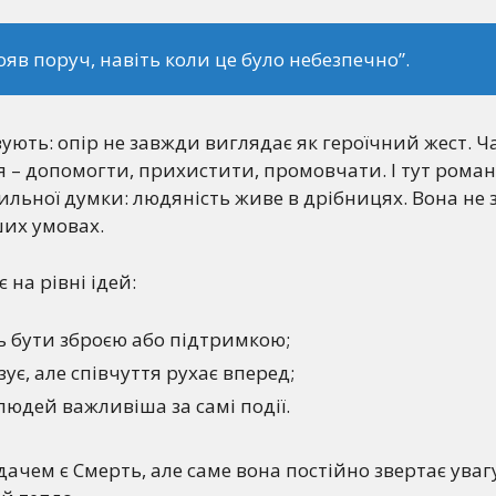
тояв поруч, навіть коли це було небезпечно”.
зують: опір не завжди виглядає як героїчний жест. Ч
 – допомогти, прихистити, промовчати. І тут рома
 сильної думки: людяність живе в дрібницях. Вона не 
ших умовах.
 на рівні ідей:
ь бути зброєю або підтримкою;
зує, але співчуття рухає вперед;
людей важливіша за самі події.
ачем є Смерть, але саме вона постійно звертає уваг