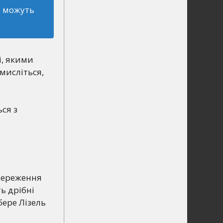
а можуть
і, якими
мисліться,
ся з
береження
ь дрібні
бере Лізель