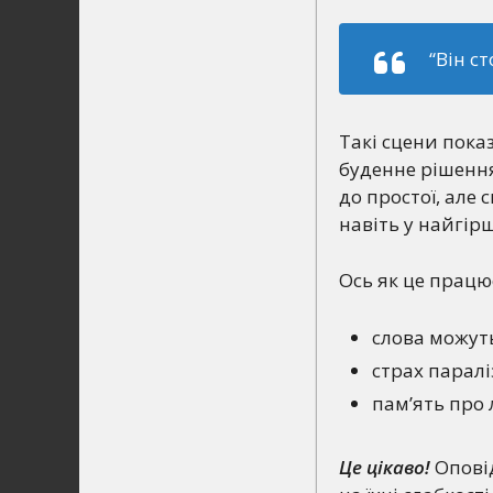
“Він с
Такі сцени пока
буденне рішення
до простої, але
навіть у найгір
Ось як це працює
слова можут
страх паралі
пам’ять про 
Це цікаво!
Оповід