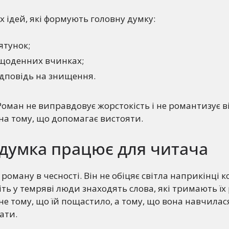
 ідей, які формують головну думку:
ятунок;
 щоденних вчинках;
ідповідь на знищення.
оман не виправдовує жорстокість і не романтизує ві
на тому, що допомагає вистояти.
 думка працює для читача
 роману в чесності. Він не обіцяє світла наприкінці ко
іть у темряві люди знаходять слова, які тримають їх
не тому, що їй пощастило, а тому, що вона навчилас
ати.