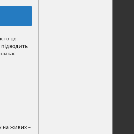
асто це
н підводить
зникає
у на живих –