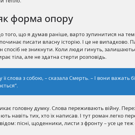
 й тепло.
як форма опору
 того, що я думав раніше, варто зупинитися на темі
починає писати власну історію. І це не випадково. П
н спосіб не зникнути. Коли люди гинуть, залишають
рає тіла, але не здатна стерти розповідь.
у її слова з собою, – сказала Смерть. – І вони важать 
ається”.
икає головну думку. Слова переживають війну. Пер
ть навіть тих, хто їх написав. І тут роман легко пер
відом: пісні, щоденники, листи з фронту – усе це те