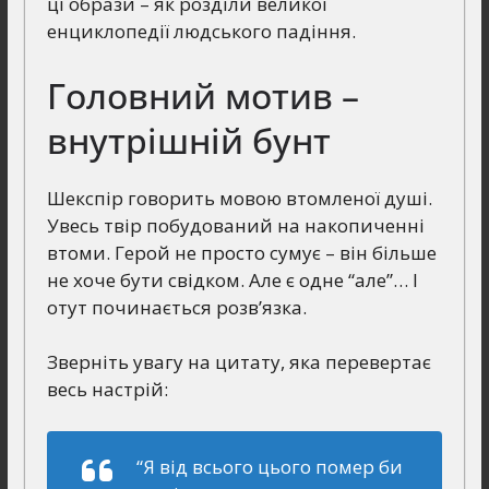
ці образи – як розділи великої
енциклопедії людського падіння.
Головний мотив –
внутрішній бунт
Шекспір говорить мовою втомленої душі.
Увесь твір побудований на накопиченні
втоми. Герой не просто сумує – він більше
не хоче бути свідком. Але є одне “але”… І
отут починається розв’язка.
Зверніть увагу на цитату, яка перевертає
весь настрій:
“Я від всього цього помер би