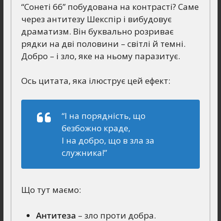
“Сонеті 66” побудована на контрасті? Саме
через антитезу Шекспір і вибудовує
драматизм. Він буквально розриває
рядки на дві половини – світлі й темні.
Добро – і зло, яке на ньому паразитує.
Ось цитата, яка ілюструє цей ефект:
“І на порядність, що
безбожно краде,
І на добро, що в зла за
служника!”
Що тут маємо:
Антитеза
– зло проти добра.