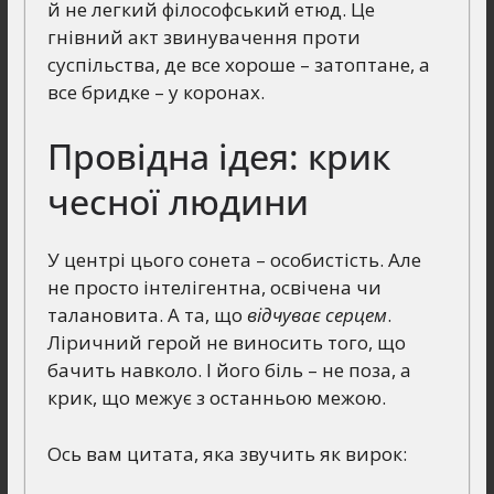
й не легкий філософський етюд. Це
гнівний акт звинувачення проти
суспільства, де все хороше – затоптане, а
все бридке – у коронах.
Провідна ідея: крик
чесної людини
У центрі цього сонета – особистість. Але
не просто інтелігентна, освічена чи
талановита. А та, що
відчуває серцем
.
Ліричний герой не виносить того, що
бачить навколо. І його біль – не поза, а
крик, що межує з останньою межою.
Ось вам цитата, яка звучить як вирок: