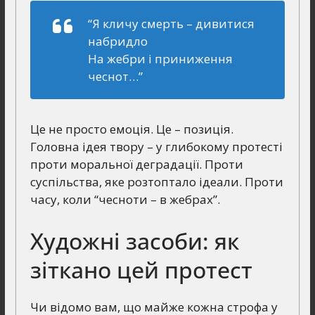
“Я кличу смерть – дивитися
набридло
На жебри і приниження
чеснот…”
Це не просто емоція. Це – позиція.
Головна ідея твору – у глибокому протесті
проти моральної деградації. Проти
суспільства, яке розтоптало ідеали. Проти
часу, коли “чесноти – в жебрах”.
Художні засоби: як
зіткано цей протест
Чи відомо вам, що майже кожна строфа у