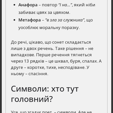
Анафора
– повтор
“І на…”
, який ніби
забиває цвях за цвяхом.
Метафора
–
“в зла за служника”
, що
уособлює моральну поразку.
До речі, цікаво, що сонет складається
лише з двох речень. Таке рішення – не
випадкове. Перше речення тягнеться
через 13 рядків – це шквал, буря, спалах. А
друге – коротке, тихе, несподіване. У
ньому – спасіння.
Символи: хто тут
головний?
Усе, що згадує поет, – символи. Але не