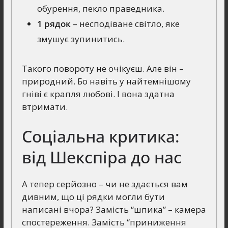
обурення, пекло праведника.
1 рядок
– несподіване світло, яке
змушує зупинитись.
Такого повороту не очікуєш. Але він –
природний. Бо навіть у найтемнішому
гніві є крапля любові. І вона здатна
втримати.
Соціальна критика:
від Шекспіра до нас
А тепер серйозно – чи не здається вам
дивним, що ці рядки могли бути
написані вчора? Замість “шпика” – камера
спостереження. Замість “приниження