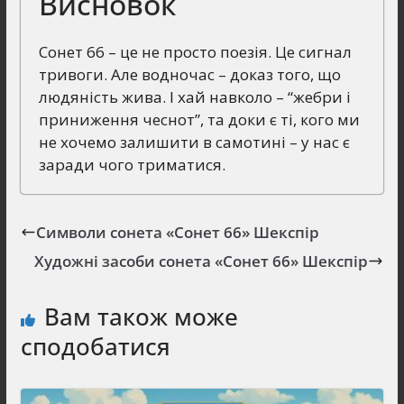
Висновок
Сонет 66 – це не просто поезія. Це сигнал
тривоги. Але водночас – доказ того, що
людяність жива. І хай навколо – “жебри і
приниження чеснот”, та доки є ті, кого ми
не хочемо залишити в самотині – у нас є
заради чого триматися.
Символи сонета «Сонет 66» Шекспір
Художні засоби сонета «Сонет 66» Шекспір
Вам також може
сподобатися