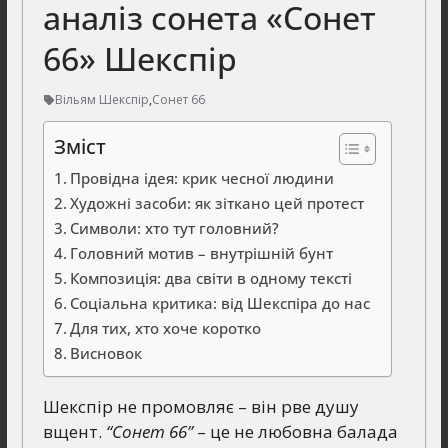
аналіз сонета «Сонет
66» Шекспір
Вільям Шекспір
,
Сонет 66
Зміст
Провідна ідея: крик чесної людини
Художні засоби: як зіткано цей протест
Символи: хто тут головний?
Головний мотив – внутрішній бунт
Композиція: два світи в одному тексті
Соціальна критика: від Шекспіра до нас
Для тих, хто хоче коротко
Висновок
Шекспір не промовляє – він рве душу
вщент.
“Сонет 66”
– це не любовна балада