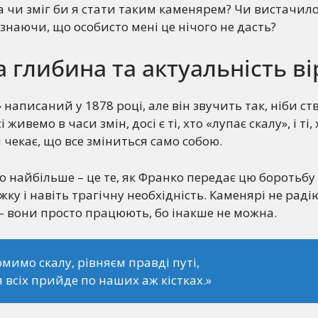
: а чи зміг би я стати таким каменярем? Чи вистачило
знаючи, що особисто мені це нічого не дасть?
 глибина та актуальність в
 написаний у 1878 році, але він звучить так, ніби с
 живемо в часи змін, досі є ті, хто «лупає скалу», і ті,
і чекає, що все зміниться само собою.
 найбільше – це те, як Франко передає цю боротьбу
ажку і навіть трагічну необхідність. Каменярі не раді
 – вони просто працюють, бо інакше не можна.
мимо скалу, рівняєм правді путі,
я всіх прийде по наших аж кістках.»