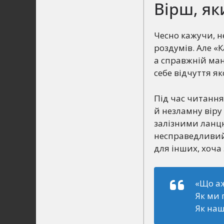
Вірш, я
Чесно кажучи, н
роздумів. Але «
а справжній ман
себе відчуття я
Під час читання 
й незламну віру 
залізними ланцю
несправедливий 
для інших, хоча 
«Що аж
Як ми 
Як наш