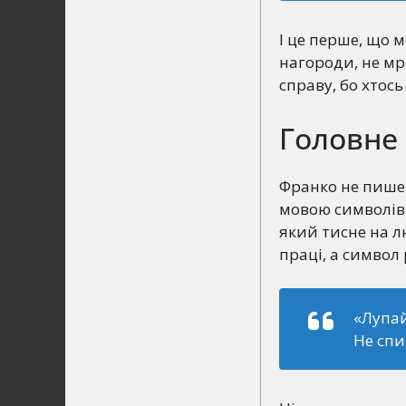
І це перше, що 
нагороди, не мр
справу, бо хтось
Головне
Франко не пише 
мовою символів. 
який тисне на л
праці, а символ 
«Лупай
Не спи