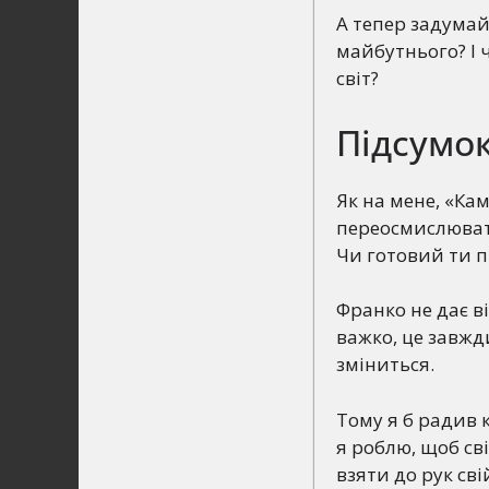
А тепер задумайт
майбутнього? І 
світ?
Підсумок
Як на мене, «Кам
переосмислювати 
Чи готовий ти п
Франко не дає ві
важко, це завжди
зміниться.
Тому я б радив 
я роблю, щоб сві
взяти до рук сві