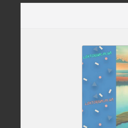
Перейти
до
вмісту