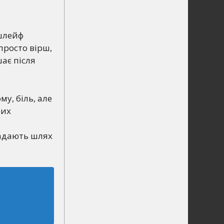
 шлейф
просто вірш,
ає після
му, біль, але
тих
ладають шлях