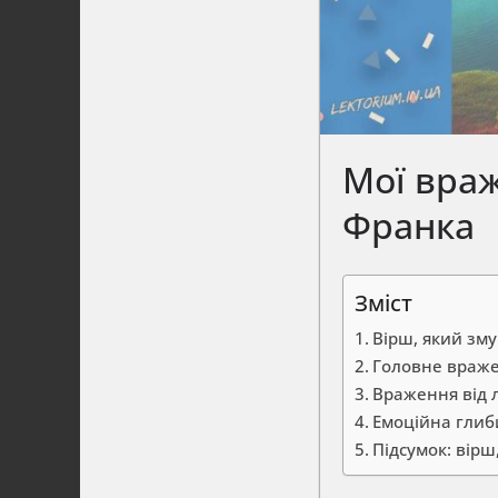
Мої враж
Франка
Зміст
Вірш, який зм
Головне враже
Враження від 
Емоційна глиб
Підсумок: вірш