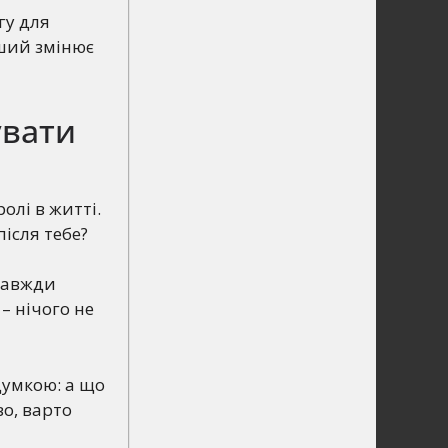
гу для
нший змінює
увати
олі в житті.
ісля тебе?
 завжди
– нічого не
думкою: а що
во, варто