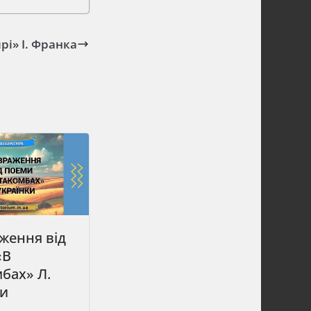
і» І. Франка
ження від
«В
бах» Л.
ки