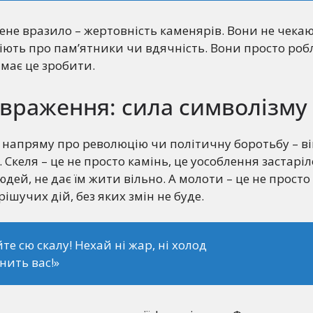
мене вразило – жертовність каменярів. Вони не чека
іють про пам’ятники чи вдячність. Вони просто роб
 має це зробити.
 враження: сила символізму
напряму про революцію чи політичну боротьбу – ві
Скеля – це не просто камінь, це уособлення застаріл
юдей, не дає їм жити вільно. А молоти – це не прост
рішучих дій, без яких змін не буде.
те сю скалу! Нехай ні жар, ні холод
нить вас!»