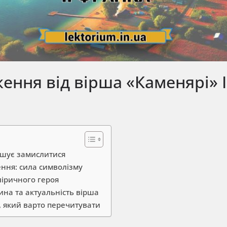
ення від вірша «Каменярі» І
ушує замислитися
ння: сила символізму
ліричного героя
ина та актуальність вірша
, який варто перечитувати