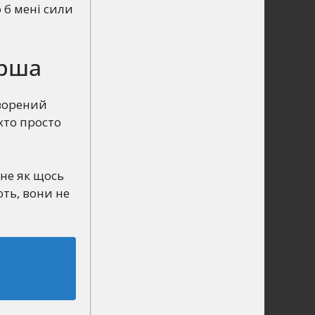
 б мені сили
ірша
творений
 хто просто
 не як щось
ють, вони не