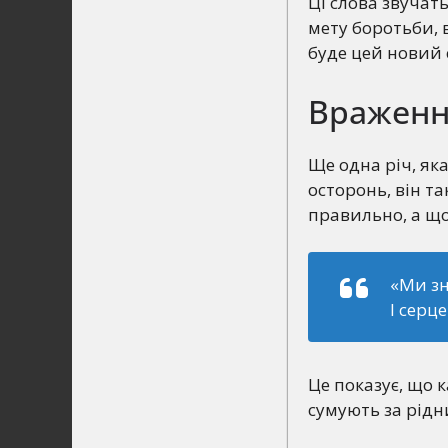
Ці слова звучать
мету боротьби, 
буде цей новий с
Враження
Ще одна річ, яка
осторонь, він та
правильно, а що 
«Ми зн
І серц
Це показує, що 
сумують за рідн