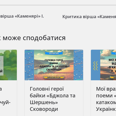
 вірша «Каменярі» І.
Критика вірша «Каменяр
ж може сподобатися
а
Головні герої
Мої вра
байки «Бджола та
поеми 
чуй-
Шершень»
катаком
Сковороди
Україн