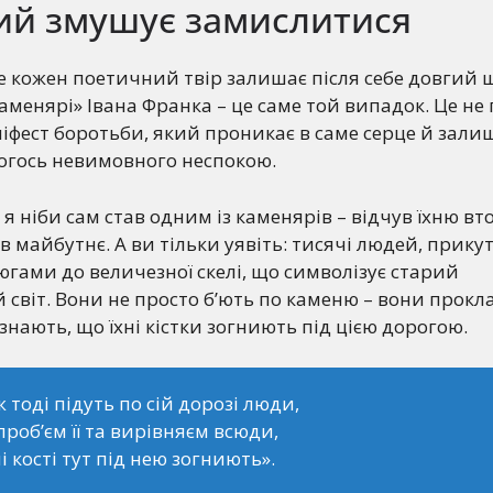
кий змушує замислитися
е кожен поетичний твір залишає після себе довгий
Каменярі» Івана Франка – це саме той випадок. Це не 
іфест боротьби, який проникає в саме серце й залиш
когось невимовного неспокою.
я ніби сам став одним із каменярів – відчув їхню вто
в майбутнє. А ви тільки уявіть: тисячі людей, прику
гами до величезної скелі, що символізує старий
світ. Вони не просто б’ють по каменю – вони прок
знають, що їхні кістки зогниють під цією дорогою.
 тоді підуть по сій дорозі люди,
проб’єм її та вирівняєм всюди,
і кості тут під нею зогниють».