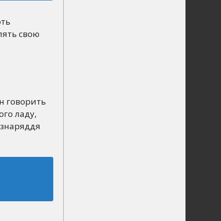
ють
лять свою
н говорить
ого ладу,
о знаряддя