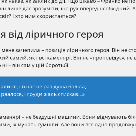
 як наказ, як заклик до дії. І що цікаво – Франко не п
він лише дає зрозуміти, що рух вперед необхідний. 
віт? І хто ним скористається?
 від ліричного героя
 мене зачепила – позиція ліричного героя. Він не сто
кий самий, як і всі каменярі. Він не «проповідує», не 
ні – він сам у цій боротьбі.
али се, і в нас не раз душа боліла,
е рвалося, і груди жаль стискав…»
каменярі – не бездушні машини. Вони відчувають біл
ими, їх мучать сумніви. Але вони все одно продовж