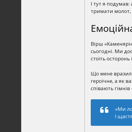
І тут я подумав
тримати молот, 
Емоційна
Вірш «Каменярі»
сьогодні. Ми досі
стоїть осторонь 
Що мене вразило
героїчне, а як в
співають гімнів
«Ми ло
І щаст