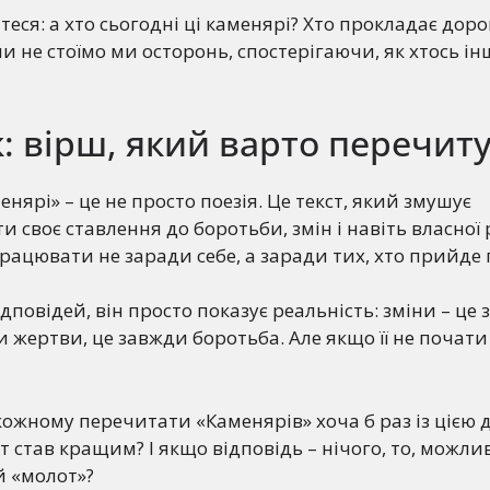
еся: а хто сьогодні ці каменярі? Хто прокладає доро
чи не стоїмо ми осторонь, спостерігаючи, як хтось і
: вірш, який варто перечит
енярі» – це не просто поезія. Це текст, який змушує
своє ставлення до боротьби, змін і навіть власної р
рацювати не заради себе, а заради тих, хто прийде п
дповідей, він просто показує реальність: зміни – це
 жертви, це завжди боротьба. Але якщо її не почати 
кожному перечитати «Каменярів» хоча б раз із цією 
т став кращим? І якщо відповідь – нічого, то, можли
й «молот»?