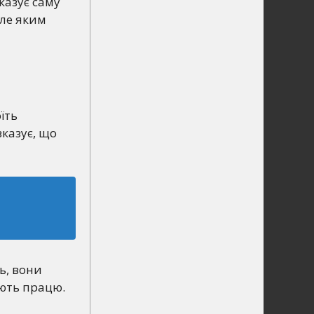
оказує саму
Але яким
їть
вказує, що
ь, вони
ують працю.