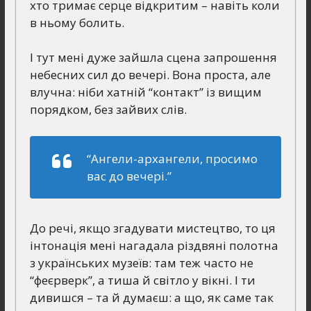
хто тримає серце відкритим – навіть коли
в ньому болить.
І тут мені дуже зайшла сцена запрошення
небесних сил до вечері. Вона проста, але
влучна: ніби хатній “контакт” із вищим
порядком, без зайвих слів.
“Ангели-архангели, просимо
вас до вечері.”
До речі, якщо згадувати мистецтво, то ця
інтонація мені нагадала різдвяні полотна
з українських музеїв: там теж часто не
“феєрверк”, а тиша й світло у вікні. І ти
дивишся – та й думаєш: а що, як саме так