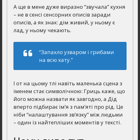
А ще в мене дуже виразно “звучала” кухня
– не в сенсі сенсорних описів заради
описів, а як знак: дім живий, у ньому є
лад, у ньому чекають.
“Запахло узваром і грибами
на всю хату.”
І от на цьому тлі навіть маленька сцена з
іменем стає символічною: Гриць каже, що
його можна назвати як завгодно, а Дід
вперто підбирає ім’я з пам’яті про рід. Це
ніби “налаштування зв’язку” між людьми
– один із найтепліших моментів у тексті.