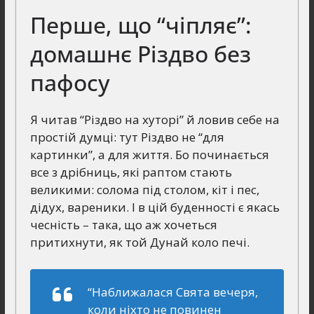
Перше, що “чіпляє”:
домашнє Різдво без
пафосу
Я читав “Різдво на хуторі” й ловив себе на
простій думці: тут Різдво не “для
картинки”, а для життя. Бо починається
все з дрібниць, які раптом стають
великими: солома під столом, кіт і пес,
дідух, вареники. І в цій буденності є якась
чесність – така, що аж хочеться
притихнути, як той Дунай коло печі.
“Наближалася Свята вечеря,
коли ніхто не повинен