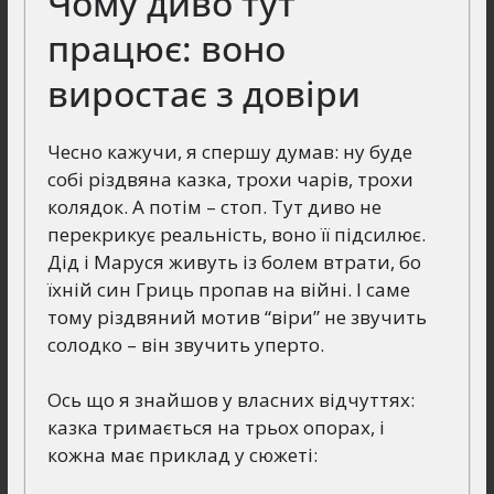
Чому диво тут
працює: воно
виростає з довіри
Чесно кажучи, я спершу думав: ну буде
собі різдвяна казка, трохи чарів, трохи
колядок. А потім – стоп. Тут диво не
перекрикує реальність, воно її підсилює.
Дід і Маруся живуть із болем втрати, бо
їхній син Гриць пропав на війні. І саме
тому різдвяний мотив “віри” не звучить
солодко – він звучить уперто.
Ось що я знайшов у власних відчуттях:
казка тримається на трьох опорах, і
кожна має приклад у сюжеті: