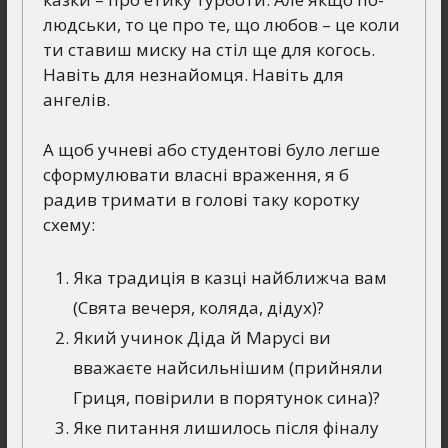
людськи, то це про те, що любов – це коли
ти ставиш миску на стіл ще для когось.
Навіть для незнайомця. Навіть для
ангелів.
А щоб учневі або студентові було легше
сформулювати власні враження, я б
радив тримати в голові таку коротку
схему:
Яка традиція в казці найближча вам
(Свята вечеря, коляда, дідух)?
Який учинок Діда й Марусі ви
вважаєте найсильнішим (прийняли
Гриця, повірили в порятунок сина)?
Яке питання лишилось після фіналу