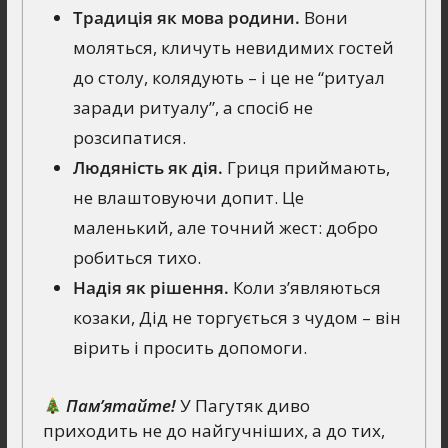
Традиція як мова родини.
Вони
моляться, кличуть невидимих гостей
до столу, колядують – і це не “ритуал
заради ритуалу”, а спосіб не
розсипатися.
Людяність як дія.
Гриця приймають,
не влаштовуючи допит. Це
маленький, але точний жест: добро
робиться тихо.
Надія як рішення.
Коли з’являються
козаки, Дід не торгується з чудом – він
вірить і просить допомоги.
Пам’ятайте!
У Пагутяк диво
приходить не до найгучніших, а до тих,