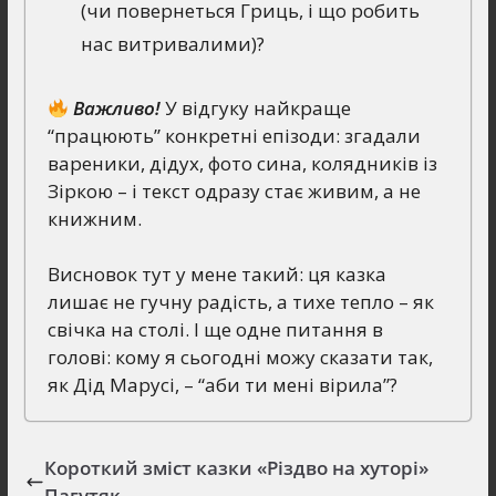
(чи повернеться Гриць, і що робить
нас витривалими)?
Важливо!
У відгуку найкраще
“працюють” конкретні епізоди: згадали
вареники, дідух, фото сина, колядників із
Зіркою – і текст одразу стає живим, а не
книжним.
Висновок тут у мене такий: ця казка
лишає не гучну радість, а тихе тепло – як
свічка на столі. І ще одне питання в
голові: кому я сьогодні можу сказати так,
як Дід Марусі, – “аби ти мені вірила”?
Короткий зміст казки «Різдво на хуторі»
Пагутяк