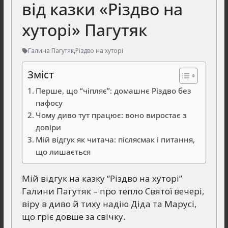
від казки «Різдво на
хуторі» Пагутяк
Галина Пагутяк
,
Різдво на хуторі
Зміст
Перше, що “чіпляє”: домашнє Різдво без
пафосу
Чому диво тут працює: воно виростає з
довіри
Мій відгук як читача: післясмак і питання,
що лишається
Мій відгук на казку “Різдво на хуторі”
Галини Пагутяк – про тепло Святої вечері,
віру в диво й тиху надію Діда та Марусі,
що гріє довше за свічку.