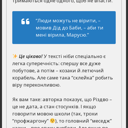
тримаються одне одного, щоб не впасти.
“Люди можуть не вірити, –
мовив Дід до Баби, – аби ти
мені вірила, Марусю.”
Це цікаво!
У тексті ніби спеціально є
легка суперечність: спершу все дуже
побутове, а потім – козаки й летючий
корабель. Але саме така “склейка” робить
віру переконливою.
Як вам таке: авторка показує, що Різдво –
це не дата, а стан стосунків. І якщо
говорити мовою школи (так, трохи
“профжаргону”
), то головний “меседж”
казки – про етику турботи. Але якщо по-