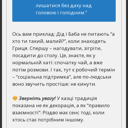
лишатися без даху над
головою і голодним.”
Ось вам приклад: Дід і Баба не питають “а
хто ти такий, малий?”, коли знаходять
Гриця. Спершу – нагодувати, зігріти,
посадити до столу. Це, знаєте, як у
нормальній хаті: спочатку чай, а вже
потім розмови. І так, тут є робочий термін
– “соціальна підтримка”, але по-людськи
воно звучить простіше: не кинути.
Зверніть увагу!
У казці традиція
показана не як декорація, а як “правило
взаємності”: Різдво має сенс тоді, коли
хтось стає потрібним іншому.