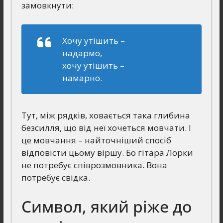
замовкнути:
Хочу утішить –
надармо,
хочу утішить –
намарно.
Тут, між рядків, ховається така глибина
безсилля, що від неї хочеться мовчати. І
це мовчання – найточніший спосіб
відповісти цьому віршу. Бо гітара Лорки
не потребує співрозмовника. Вона
потребує свідка.
Символ, який ріже до