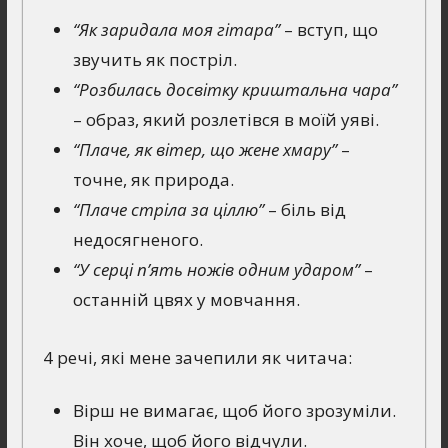
“Як заридала моя гітара”
– вступ, що
звучить як постріл.
“Розбилась досвітку криштальна чара”
– образ, який розлетівся в моїй уяві.
“Плаче, як вітер, що жене хмару”
–
точне, як природа.
“Плаче стріла за ціллю”
– біль від
недосягненого.
“У серці п’ять ножів одним ударом”
–
останній цвях у мовчання.
4 речі, які мене зачепили як читача:
Вірш не вимагає, щоб його зрозуміли.
Він хоче, щоб його відчули.