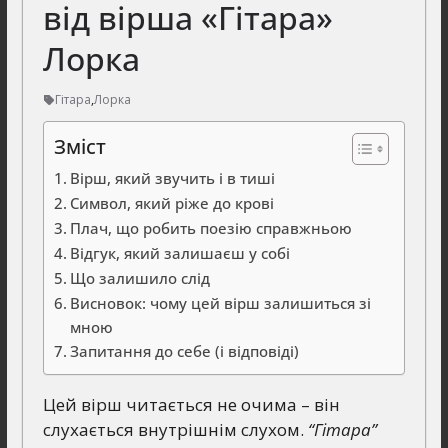
від вірша «Гітара»
Лорка
Гітара
,
Лорка
Зміст
Вірш, який звучить і в тиші
Символ, який ріже до крові
Плач, що робить поезію справжньою
Відгук, який залишаєш у собі
Що залишило слід
Висновок: чому цей вірш залишиться зі
мною
Запитання до себе (і відповіді)
Цей вірш читається не очима – він
слухається внутрішнім слухом.
“Гітара”