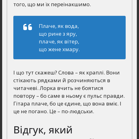
того, що ми їх переінакшимо.
Плаче, як вода,
що рине з яру,
плаче, як вітер,
що жене хмару.
І що тут скажеш? Слова – як краплі. Вони
стікають рядками й розчиняються в
читачеві. Лорка вчить не боятися
повтору – бо саме в ньому є пульс правди.
Гітара плаче, бо це єдине, що вона вміє. І
це не погано. Це – по-людськи.
Відгук, який