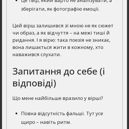
Це твір, який варто не аналізувати, а
зберігати, як фотографію емоції.
Цей вірш залишився зі мною не як сюжет
чи образ, а як відчуття – на межі тиші й
ридання. І я вірю: така поезія не зникає,
вона лишається жити в кожному, хто
наважився слухати.
Запитання до себе (і
відповіді)
Що мене найбільше вразило у вірші?
Повна відсутність фальші. Тут усе
щиро – навіть ритм.