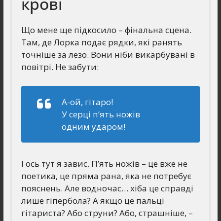
крові
Що мене ще підкосило – фінальна сцена.
Там, де Лорка подає рядки, які ранять
точніше за лезо. Вони ніби викарбувані в
повітрі. Не забути:
А-ой, гітаро!
У серці п’ять ножів
одним ударом!
І ось тут я завис. П’ять ножів – це вже не
поетика, це пряма рана, яка не потребує
пояснень. Але водночас… хіба це справді
лише гіпербола? А якщо це пальці
гітариста? Або струни? Або, страшніше, –