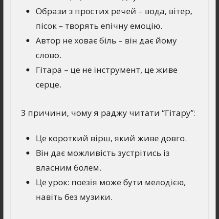
Образи з простих речей – вода, вітер,
пісок – творять епічну емоцію.
Автор не ховає біль – він дає йому
слово.
Гітара – це не інструмент, це живе
серце.
3 причини, чому я раджу читати “Гітару”:
Це короткий вірш, який живе довго.
Він дає можливість зустрітись із
власним болем.
Це урок: поезія може бути мелодією,
навіть без музики.