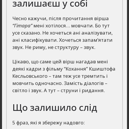
залишаєш у собі
Чесно кажучи, після прочитання вірша
“Гітара”
мені хотілося… мовчати. Бо тут
усе сказано. Не хочеться ані аналізувати,
ані класифікувати. Хочеться запам’ятати
звук. Не риму, не структуру – звук.
Цікаво, що саме цей вірш нагадав мені
деякі кадри з фільму “Кохання” Кшиштофа
Кесльовського – там теж усе тремтить і
мовчить одночасно. Замість діалогів –
світло і звук. А тут – струни і ридання.
Що залишило слід
5 фраз, які я збережу надовго: