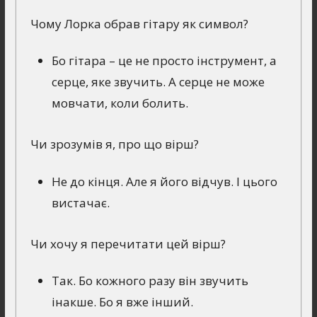
Чому Лорка обрав гітару як символ?
Бо гітара – це не просто інструмент, а
серце, яке звучить. А серце не може
мовчати, коли болить.
Чи зрозумів я, про що вірш?
Не до кінця. Але я його відчув. І цього
вистачає.
Чи хочу я перечитати цей вірш?
Так. Бо кожного разу він звучить
інакше. Бо я вже інший.