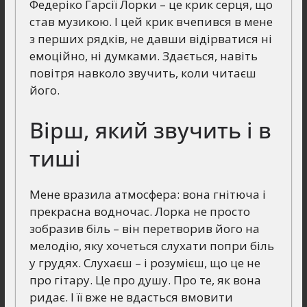
Федеріко Гарсії Лорки – це крик серця, що
став музикою. І цей крик вчепився в мене
з перших рядків, не давши відірватися ні
емоційно, ні думками. Здається, навіть
повітря навколо звучить, коли читаєш
його.
Вірш, який звучить і в
тиші
Мене вразила атмосфера: вона гнітюча і
прекрасна водночас. Лорка не просто
зобразив біль – він перетворив його на
мелодію, яку хочеться слухати попри біль
у грудях. Слухаєш – і розумієш, що це не
про гітару. Це про душу. Про те, як вона
ридає. І її вже не вдасться вмовити