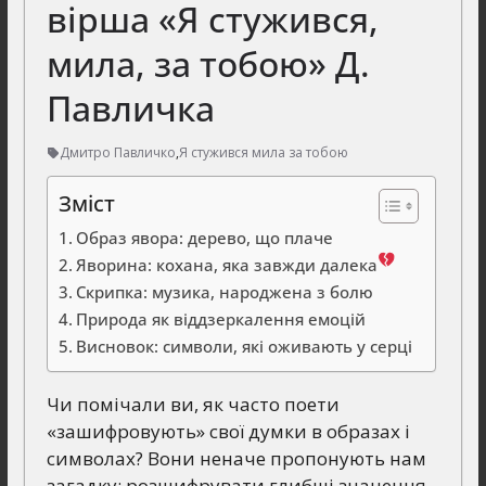
вірша «Я стужився,
мила, за тобою» Д.
Павличка
Дмитро Павличко
,
Я стужився мила за тобою
Зміст
Образ явора: дерево, що плаче
Яворина: кохана, яка завжди далека
Скрипка: музика, народжена з болю
Природа як віддзеркалення емоцій
Висновок: символи, які оживають у серці
Чи помічали ви, як часто поети
«зашифровують» свої думки в образах і
символах? Вони неначе пропонують нам
загадку: розшифрувати глибші значення