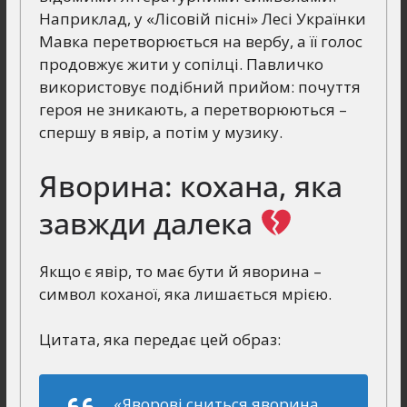
Наприклад, у «Лісовій пісні» Лесі Українки
Мавка перетворюється на вербу, а її голос
продовжує жити у сопілці. Павличко
використовує подібний прийом: почуття
героя не зникають, а перетворюються –
спершу в явір, а потім у музику.
Яворина: кохана, яка
завжди далека
Якщо є явір, то має бути й яворина –
символ коханої, яка лишається мрією.
Цитата, яка передає цей образ:
«Яворові сниться яворина