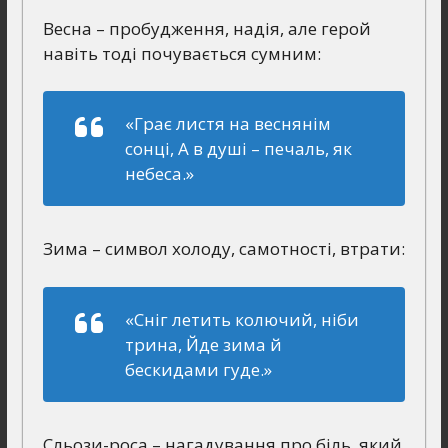
Весна – пробудження, надія, але герой
навіть тоді почувається сумним:
«Грає листя на веснянім
сонці, А в душі – печаль, як
небеса.»
Зима – символ холоду, самотності, втрати:
«Сніг летить колючий, ніби
трина, Йде зима й
бескидами гуде.»
Сльози-роса – нагадування про біль, який