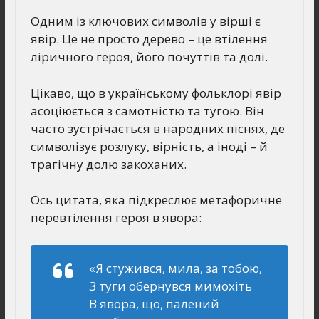
Одним із ключових символів у вірші є
явір. Це не просто дерево – це втілення
ліричного героя, його почуттів та долі.
Цікаво, що в українському фольклорі явір
асоціюється з самотністю та тугою. Він
часто зустрічається в народних піснях, де
символізує розлуку, вірність, а іноді – й
трагічну долю закоханих.
Ось цитата, яка підкреслює метафоричне
перевтілення героя в явора:
«Я стужився, мила, за тобою,
З туги обернувся мимохіть
В явора, що, палений