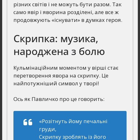
різних світів і не можуть бути разом. Так
само явір і яворина розділені, але все ж
продовжують «існувати» в думках героя.
Скрипка: музика,
народжена з болю
Кульмінаційним моментом у вірші стає
перетворення явора на скрипку. Це
найпотужніший символ у творі!
Ось як Павличко про це говорить:
«Розітнуть йому печальні
груди,
Скрипку зроблять із його