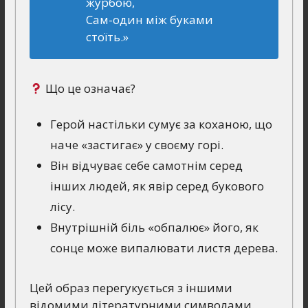
журбою,
Сам-один між буками
стоїть.»
Що це означає?
Герой настільки сумує за коханою, що
наче «застигає» у своєму горі.
Він відчуває себе самотнім серед
інших людей, як явір серед букового
лісу.
Внутрішній біль «обпалює» його, як
сонце може випалювати листя дерева.
Цей образ перегукується з іншими
відомими літературними символами.