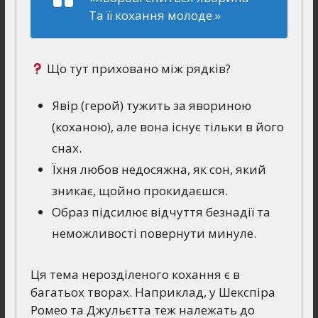
Та її кохання молоде.»
Що тут приховано між рядків?
Явір (герой) тужить за явориною
(коханою), але вона існує тільки в його
снах.
Їхня любов недосяжна, як сон, який
зникає, щойно прокидаєшся.
Образ підсилює відчуття безнадії та
неможливості повернути минуле.
Ця тема нерозділеного кохання є в
багатьох творах. Наприклад, у Шекспіра
Ромео та Джульєтта теж належать до