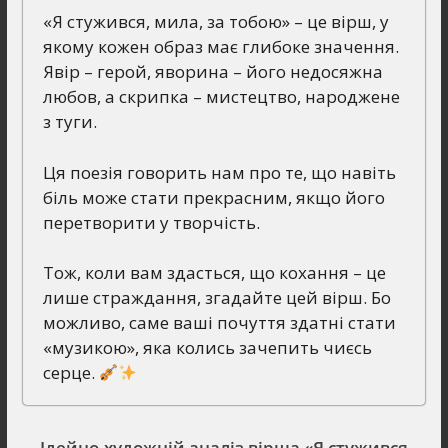
«Я стужився, мила, за тобою» – це вірш, у
якому кожен образ має глибоке значення.
Явір – герой, яворина – його недосяжна
любов, а скрипка – мистецтво, народжене
з туги.
Ця поезія говорить нам про те, що навіть
біль може стати прекрасним, якщо його
перетворити у творчість.
Тож, коли вам здасться, що кохання – це
лише страждання, згадайте цей вірш. Бо
можливо, саме ваші почуття здатні стати
«музикою», яка колись зачепить чиєсь
серце.
Ідейно-художній аналіз вірша «Я стужився,