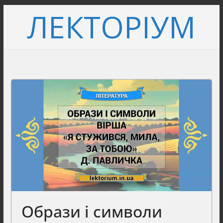
Перейти
ЛЕКТОРІУМ
до
вмісту
Образи і символи