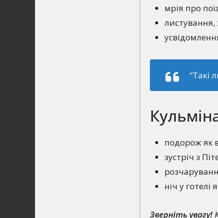
мрія про пої
листування, 
усвідомлення
“Такі 
Кульміна
подорож як 
зустріч з Пі
розчаруванн
ніч у готелі
Зверніть увагу!
К