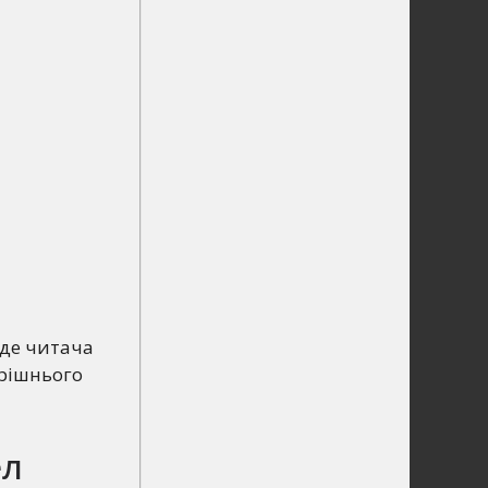
еде читача
трішнього
ел