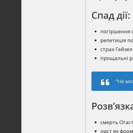
Спад дії
погіршення 
репетиція п
страх Гейзе
прощальні 
“Не мо
Розв’язк
смерть Огас
лист як форм