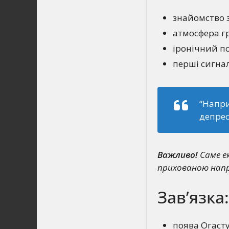
знайомство з
атмосфера г
іронічний по
перші сигна
“Напри
депрес
Важливо!
Саме ек
прихованою нап
Зав’язка
поява Огасту