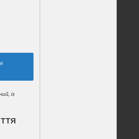
ки
ий, із
иття