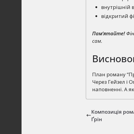
внутрішній в
відкритий ф
Пам’ятайте!
Фін
сам.
Висново
План роману “Пр
Через Гейзел і О
наповненні. А я
Композиція ром
Ґрін