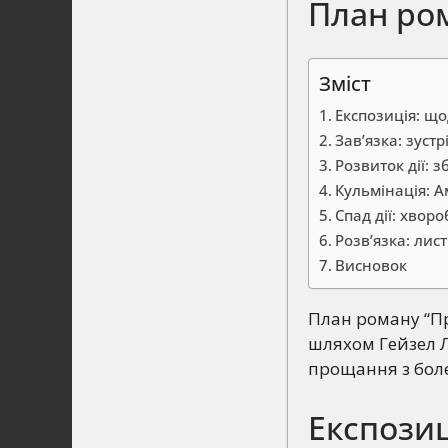
План ром
Зміст
Експозиція: щ
Зав’язка: зуст
Розвиток дії: 
Кульмінація: А
Спад дії: хвор
Розв’язка: лист
Висновок
План роману “Пр
шляхом Гейзел Л
прощання з бо
Експозиц