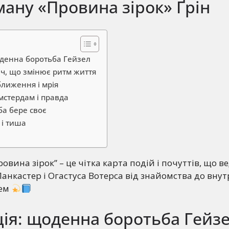
ану «Провина зірок» Ґрін
оденна боротьба Гейзел
річ, що змінює ритм життя
зближення і мрія
мстердам і правда
оба бере своє
 і тиша
овина зірок” – це чітка карта подій і почуттів, що в
анкастер і Огастуса Вотерса від знайомства до вну
лем
ія: щоденна боротьба Гейз