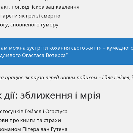
кт, погляд, іскра зацікавлення
гарети як гри зі смертю
огу, сповненого гумору
там можна зустріти кохання свого життя – кумедного
дливого Огастаса Вотерса”
ка працює як пауза перед новим подихом – і для Гейзел, 
 дії: зближення і мрія
тосунків Гейзел і Огастуса
ови про книги та страхи
романом Пітера ван Гутена