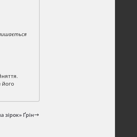
н лишається
йняття.
в його
 зірок» Ґрін