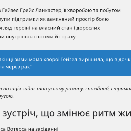
 Гейзел Грейс Ланкастер, її хворобою та побутом
рупи підтримки як замкнений простір болю
гляд героїні на власний стан і дорослих
ли внутрішньої втоми й страху
кінці зими мама хворої Гейзел вирішила, що в доч
ія через рак”
спозиція задає тон усьому роману: спокійний, стриман
ругою.
: зустріч, що змінює ритм ж
са Вотерса на засіданні