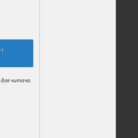
 і
і для читача.