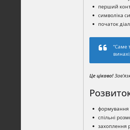
перший конта
символіка си
початок діал
“Саме 
винахі
Це цікаво!
Зав’яз
Розвиток
формування с
спільні розм
захоплення 