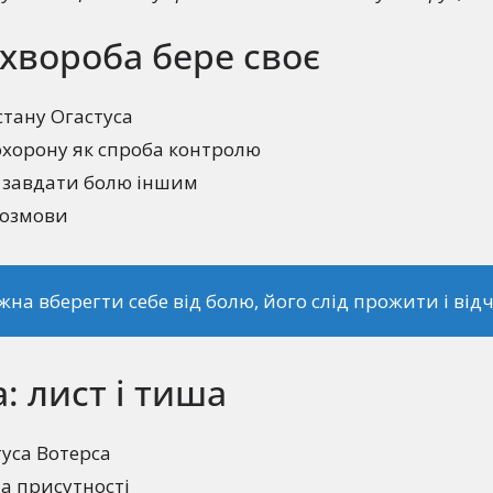
: хвороба бере своє
стану Огастуса
охорону як спроба контролю
л завдати болю іншим
розмови
жна вберегти себе від болю, його слід прожити і від
а: лист і тиша
туса Вотерса
а присутності