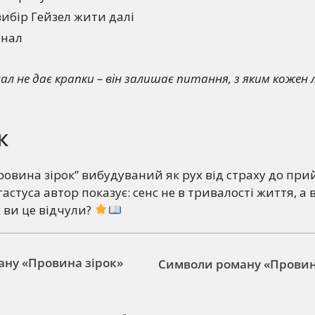
ибір Гейзел жити далі
інал
ал не дає крапки – він залишає питання, з яким коже
к
овина зірок” вибудуваний як рух від страху до при
гастуса автор показує: сенс не в тривалості життя, а 
к ви це відчули?
ану «Провина зірок»
Символи роману «Провина