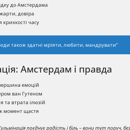
здку до Амстердама
жарти, довіра
 крихкості часу
люди також здатні мріяти, любити, мандрувати”
ція: Амстердам і правда
вершина емоцій
тером ван Гутеном
я та втрата ілюзій
 як момент щастя
ульмінація поєднує радість і біль – вони тут поруч, бе