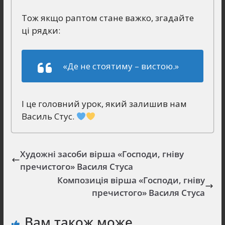
Тож якщо раптом стане важко, згадайте
ці рядки:
«Де не стоятиму – вистою.»
І це головний урок, який залишив нам
Василь Стус.
Художні засоби вірша «Господи, гніву
пречистого» Василя Стуса
Композиція вірша «Господи, гніву
пречистого» Василя Стуса
Вам також може