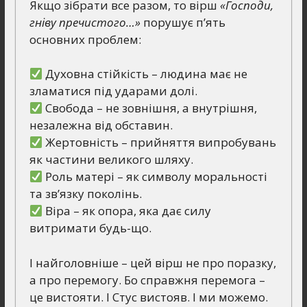
Якщо зібрати все разом, то вірш
«Господи,
гніву пречистого…»
порушує п’ять
основних проблем:
Духовна стійкість – людина має не
зламатися під ударами долі.
Свобода – не зовнішня, а внутрішня,
незалежна від обставин.
Жертовність – прийняття випробувань
як частини великого шляху.
Роль матері – як символу моральності
та зв’язку поколінь.
Віра – як опора, яка дає силу
витримати будь-що.
І найголовніше – цей вірш не про поразку,
а про перемогу. Бо справжня перемога –
це вистояти. І Стус вистояв. І ми можемо.