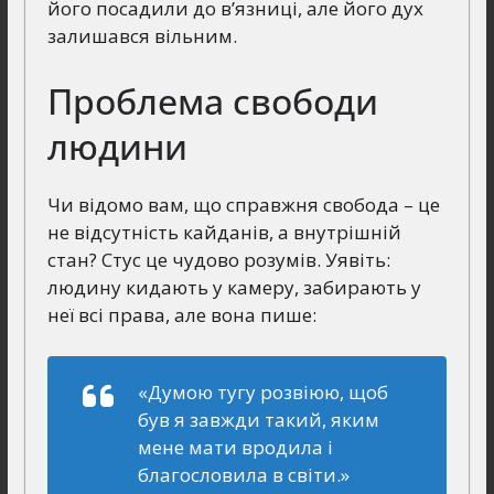
його посадили до в’язниці, але його дух
залишався вільним.
Проблема свободи
людини
Чи відомо вам, що справжня свобода – це
не відсутність кайданів, а внутрішній
стан? Стус це чудово розумів. Уявіть:
людину кидають у камеру, забирають у
неї всі права, але вона пише:
«Думою тугу розвіюю, щоб
був я завжди такий, яким
мене мати вродила і
благословила в світи.»