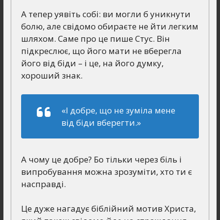
А тепер уявіть собі: ви могли б уникнути
болю, але свідомо обираєте не йти легким
шляхом. Саме про це пише Стус. Він
підкреслює, що його мати не вберегла
його від біди – і це, на його думку,
хороший знак.
«І добре, що не зуміла мене
від біди вберегти.»
А чому це добре? Бо тільки через біль і
випробування можна зрозуміти, хто ти є
насправді.
Це дуже нагадує біблійний мотив Христа,